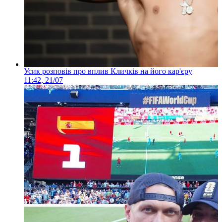
Усик розповів про вплив Кличків на його кар'єру
11:42, 21/07