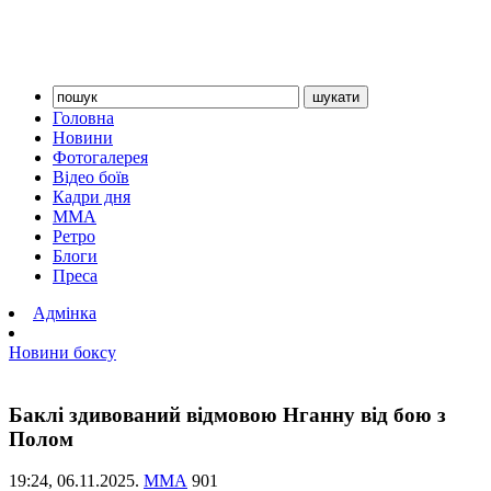
Головна
Новини
Фотогалерея
Відео боїв
Кадри дня
ММА
Ретро
Блоги
Преса
Адмінка
Новини боксу
Баклі здивований відмовою Нганну від бою з
Полом
19:24,
06.11.2025.
ММА
901