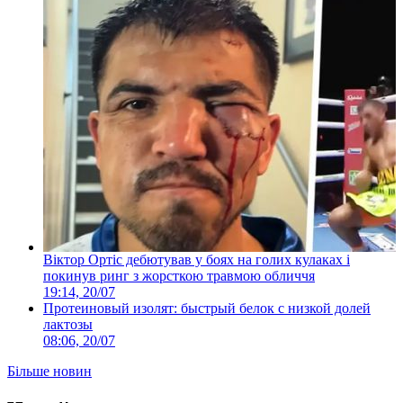
Віктор Ортіс дебютував у боях на голих кулаках і
покинув ринг з жорсткою травмою обличчя
19:14, 20/07
Протеиновый изолят: быстрый белок с низкой долей
лактозы
08:06, 20/07
Більше новин