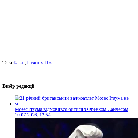
Теги:
Баклі
,
Нганну
,
Пол
Вибір редакції
Мозес Ітаума відмовився битися з Френком Санчесом
10.07.2026, 12:54