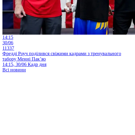
14:15
30/06
11337
Фредді Роуч поділився свіжими кадрами з тренувального
табору Менні Пак’яо
14:15, 30/06
Кадр дня
Всі новини