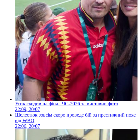
Усик сходив на фінал ЧС-2026 та виставив фото
22:09, 20/07
Шелестюк зовсім скоро проведе бій за престижний пояс
від WBO
22:06, 20/07