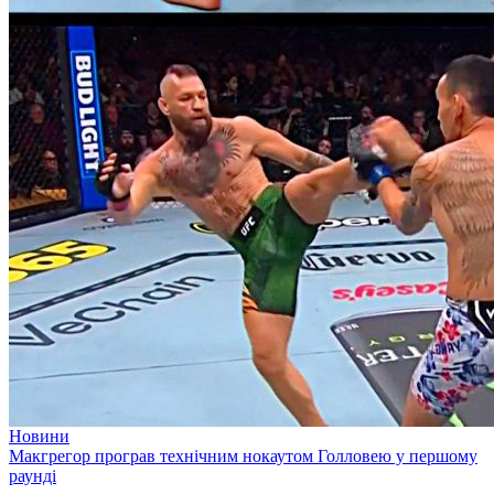
Новини
Макгрегор програв технічним нокаутом Голловею у першому
раунді