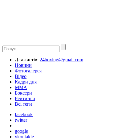
Для листів:
24boxing@gmail.com
Новини
Фотогалерея
Відео
Кадри дня
ММА
Боксери
Рейтинги
Всі теги
facebook
twitter
google
vkontakte