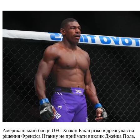
Американський боєць UFC Хоакін Баклі різко відреагував на
рішення Френсіса Нганну не приймати виклик Джейка Пола,