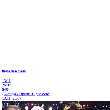
Відео матеріали
13:11
26/07
648
Джошуа - Пренг (Відео бою)
13:11, 26/07