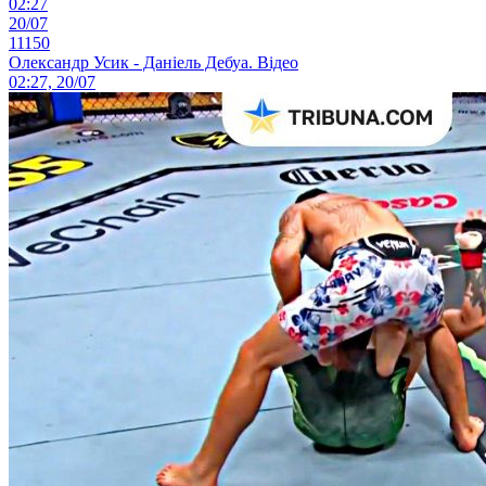
02:27
20/07
11150
Олександр Усик - Даніель Дебуа. Відео
02:27, 20/07