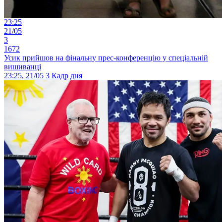
23:25
21/05
3
1672
Усик прийшов на фінальну прес-конференцію у спеціальній
вишиванці
23:25, 21/05
3
Кадр дня