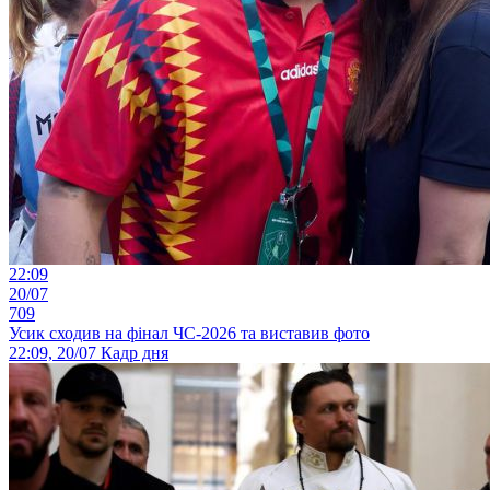
22:09
20/07
709
Усик сходив на фінал ЧС-2026 та виставив фото
22:09, 20/07
Кадр дня