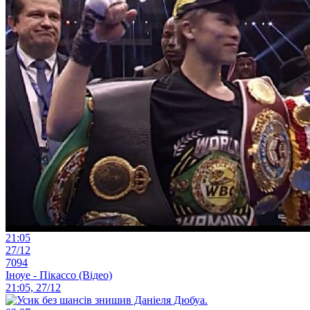
21:05
27/12
7094
Іноуе - Пікассо (Відео)
21:05, 27/12