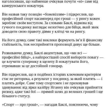
наголосивши, що найменше очікував почути «ні» саме від
камерунського нокаутера.
Він назвав таку позицію «божевіллям» і підкреслив, що
професійний спорт насамперед про гроші — у рингу кожен
заробляє своїм виступом. За словами Баклі, відмова від
гучного поєдинку виглядає нелогічно для бійця, який звик
доводити свою правоту діями у клітці чи на рингу.
На його думку, саме такі виклики формують ім’я й фінансову
стабільність, тож несприйняття пропозиції дивує ще більше.​
Розвиваючи думку, Баклі акцентував, що «ми всі —
професійні бійці», а найпростіший спосіб вибороти повагу —
це влучити супернику в щелепу й нокаутувати його,
отримавши за це достойний гонорар.
Він підкреслив, що в подібних історіях ключовим критерієм
стає не риторика, а результат у поєдинку, за який платять — і
платять добре. Саме тому спортсмен і не приховував
здивування: від зірки калібру Нганну він очікував прийняття
ризику, адже такі бої — прямий шлях до великих грошей і ще
більшого статусу.
«Спорт — про гроші», — нагадав Баклі, пояснюючи, чому