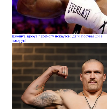
Джошуа здобув перемогу нокаутом, двічі побувавши в
нокдауні