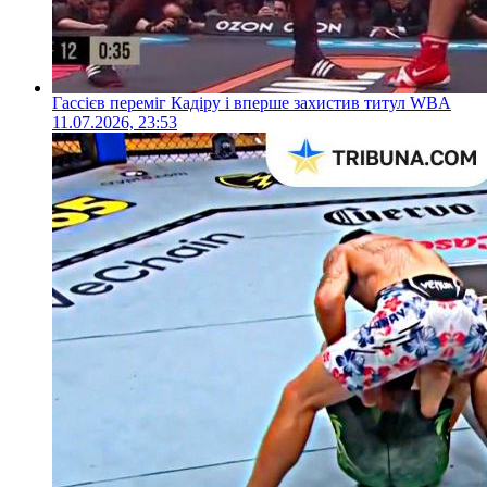
Гассієв переміг Кадіру і вперше захистив титул WBA
11.07.2026, 23:53