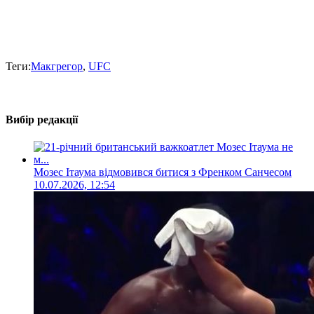
Теги:
Макгрегор
,
UFC
Вибір редакції
Мозес Ітаума відмовився битися з Френком Санчесом
10.07.2026, 12:54