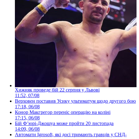
Хижняк проведе бій 22 серпня у Львові
11:52, 07/08
Верховен поставив Усику ультиматум щодо другого бою
17:18, 06/08
Конор Макгрегор переніс операцію на коліні
17:15, 06/08
Бій Ф’юрі-Джошуа може пройти 20 листопада
14:09, 06/08
Автомати Igrosoft, які досі тримають гравців у СНД-