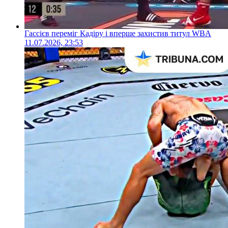
Гассієв переміг Кадіру і вперше захистив титул WBA
11.07.2026, 23:53