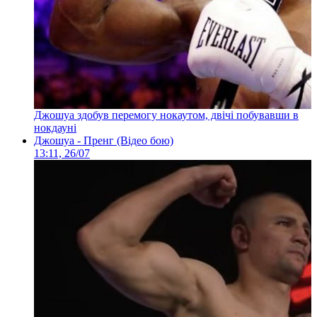
Джошуа здобув перемогу нокаутом, двічі побувавши в
нокдауні
Джошуа - Пренг (Відео бою)
13:11, 26/07