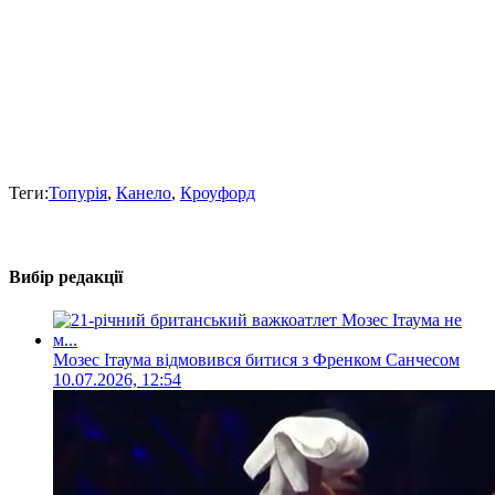
Теги:
Топурія
,
Канело
,
Кроуфорд
Вибір редакції
Мозес Ітаума відмовився битися з Френком Санчесом
10.07.2026, 12:54