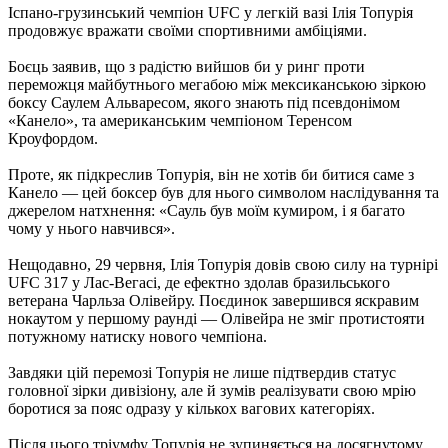
Іспано-грузинський чемпіон UFC у легкій вазі Ілія Топурія
продовжує вражати своїми спортивними амбіціями.
Боєць заявив, що з радістю вийшов би у ринг проти
переможця майбутнього мегабою між мексиканською зіркою
боксу Саулем Альваресом, якого знають під псевдонімом
«Канело», та американським чемпіоном Теренсом
Кроуфордом.
Проте, як підкреслив Топурія, він не хотів би битися саме з
Канело — цей боксер був для нього символом наслідування та
джерелом натхнення: «Сауль був моїм кумиром, і я багато
чому у нього навчився».
Нещодавно, 29 червня, Ілія Топурія довів свою силу на турнірі
UFC 317 у Лас-Вегасі, де ефектно здолав бразильського
ветерана Чарльза Олівейру. Поєдинок завершився яскравим
нокаутом у першому раунді — Олівейра не зміг протистояти
потужному натиску нового чемпіона.
Завдяки цій перемозі Топурія не лише підтвердив статус
головної зірки дивізіону, але й зумів реалізувати свою мрію
боротися за пояс одразу у кількох вагових категоріях.
Після цього тріумфу Топурія не зупиняється на досягнутому