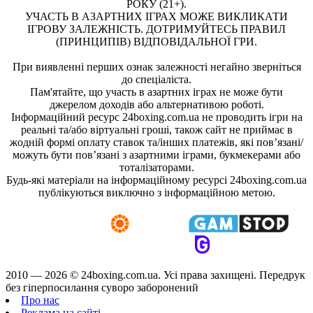
РОКУ (21+).
УЧАСТЬ В АЗАРТНИХ ІГРАХ МОЖЕ ВИКЛИКАТИ
ІГРОВУ ЗАЛЕЖНІСТЬ. ДОТРИМУЙТЕСЬ ПРАВИЛ
(ПРИНЦИПІВ) ВІДПОВІДАЛЬНОЇ ГРИ.
При виявленні перших ознак залежності негайно зверніться
до спеціаліста.
Пам'ятайте, що участь в азартних іграх не може бути
джерелом доходів або альтернативою роботі.
Інформаційний ресурс 24boxing.com.ua не проводить ігри на
реальні та/або віртуальні гроші, також сайт не приймає в
жодній формі оплату ставок та/інших платежів, які пов’язані/
можуть бути пов’язані з азартними іграми, букмекерами або
тоталізаторами.
Будь-які матеріали на інформаційному ресурсі 24boxing.com.ua
публікуються виключно з інформаційною метою.
2010 — 2026 ©
24boxing.com.ua.
Усi права захищенi. Передрук
без гіперпосилання суворо заборонений
Про нас
Реклама на сайті