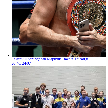
Тайсон Ф'юрі здолав Маріуша Ваха в Таїланді
20:46, 24/07