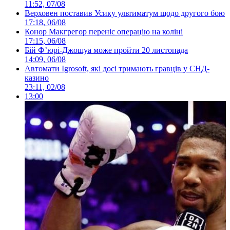
11:52, 07/08
Верховен поставив Усику ультиматум щодо другого бою
17:18, 06/08
Конор Макгрегор переніс операцію на коліні
17:15, 06/08
Бій Ф’юрі-Джошуа може пройти 20 листопада
14:09, 06/08
Автомати Igrosoft, які досі тримають гравців у СНД-
казино
23:11, 02/08
13:00