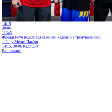
14:15
30/06
11345
Фредді Роуч поділився свіжими кадрами з тренувального
табору Менні Пак’яо
14:15, 30/06
Кадр дня
Всі новини