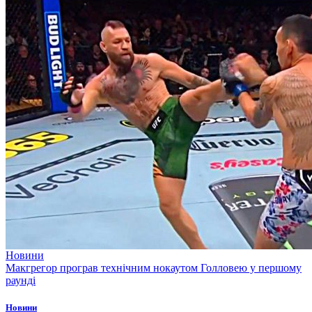
Новини
Макгрегор програв технічним нокаутом Голловею у першому
раунді
Новини