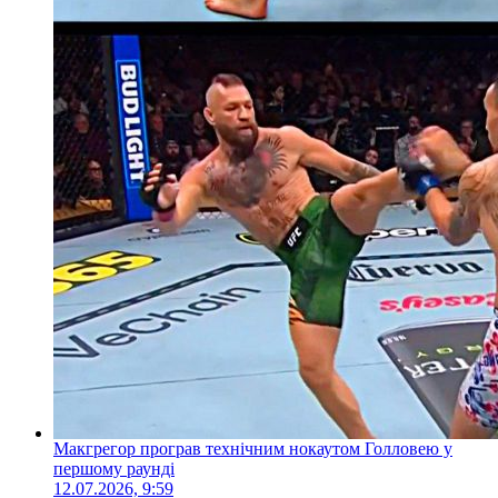
Макгрегор програв технічним нокаутом Голловею у
першому раунді
12.07.2026, 9:59