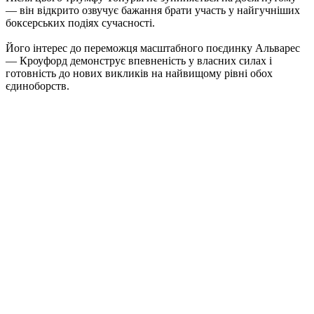
— він відкрито озвучує бажання брати участь у найгучніших
боксерських подіях сучасності.
Його інтерес до переможця масштабного поєдинку Альварес
— Кроуфорд демонструє впевненість у власних силах і
готовність до нових викликів на найвищому рівні обох
єдиноборств.