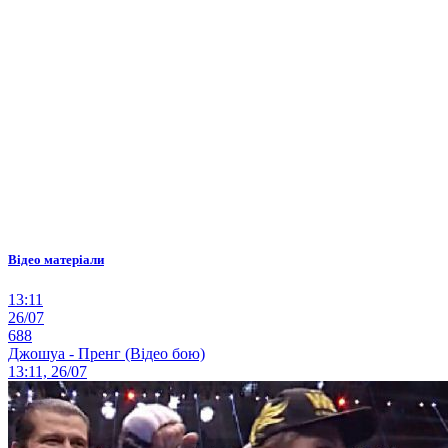
Відео матеріали
13:11
26/07
688
Джошуа - Пренг (Відео бою)
13:11, 26/07