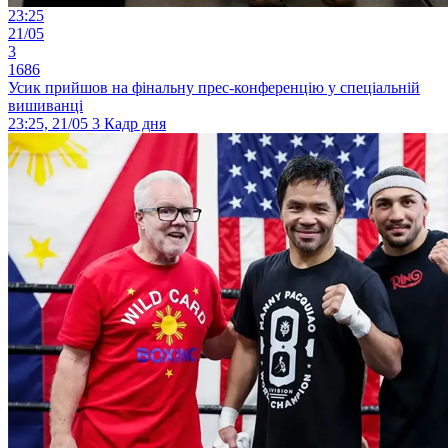
23:25
21/05
3
1686
Усик прийшов на фінальну прес-конференцію у спеціальній
вишиванці
23:25, 21/05
3
Кадр дня