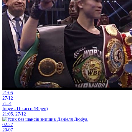
21:05
27/12
7114
Іноуе - Пікассо (Відео)
21:05, 27/12
02:27
20/07