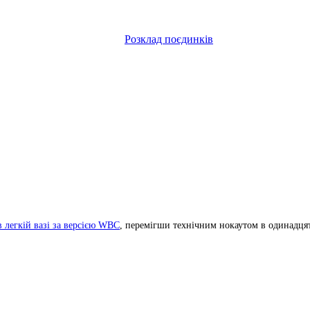
Розклад поєдинків
в легкій вазі за версією WBC
, перемігши технічним нокаутом в одинадця