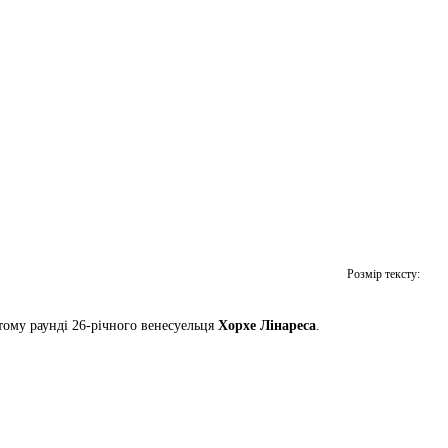
Розмір тексту:
тому раунді 26-річного венесуельця
Хорхе Лінареса
.