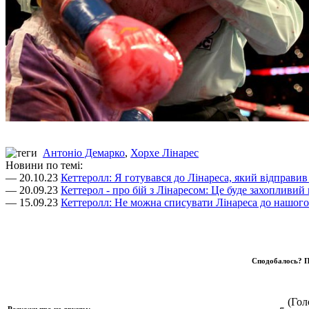
Антоніо Демарко
,
Хорхе Лінарес
Новини по темі:
— 20.10.23
Кеттеролл: Я готувався до Лінареса, який відправи
— 20.09.23
Кеттерол - про бій з Лінаресом: Це буде захопливий
— 15.09.23
Кеттеролл: Не можна списувати Лінареса до нашог
Сподобалось? П
(Голо
Розкажи про це друзям: