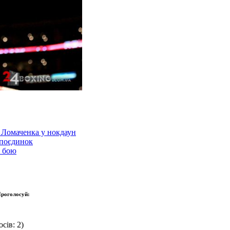
в Ломаченка у нокдаун
 поєдинок
о бою
роголосуй:
сів: 2)