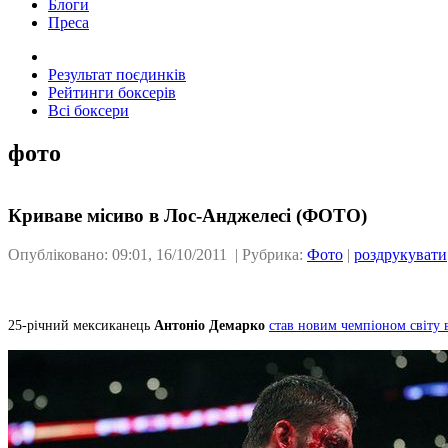
Блоги
Преса
Результат поєдинків
Рейтинги боксерів
Всі боксери
фото
Криваве місиво в Лос-Анджелесі (ФОТО)
Опубліковано: 09:01, 16/10/2011 | Рубрика:
Фото
|
роздрукувати
25-річний мексиканець
Антоніо Демарко
став новим чемпіоном світу 