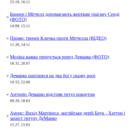
15:19, 16.11
Бронер і Мітчелл допомагають жертвам урагану Сенді
»
(ФОТО)
14:09, 15.11
»
Промо: тренер Кличка проти Мітчелла (ВІДЕО)
11:26, 14.11
»
Моліна важко тренується перед Демарко (ФОТО)
16:31, 26.07
»
Демарко націлився на два бої у цьому році
10:55, 22.06
»
Антоніо Демарко відстояв титул нокаутом
09:29, 18.03
Анонс: Вихід Мартінеса, англійське дербі Брук - Хаттон і
»
захист титулу ДеМарко
15:27, 15.03