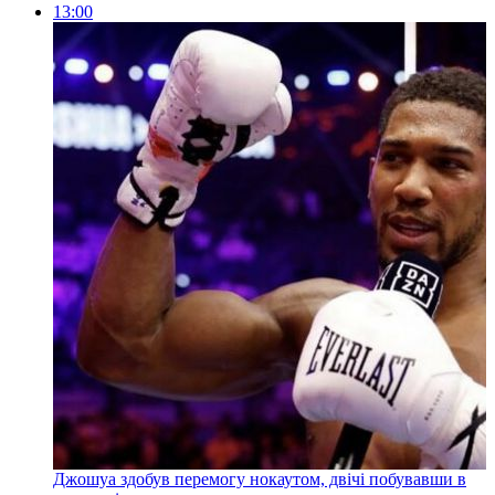
13:00
Джошуа здобув перемогу нокаутом, двічі побувавши в