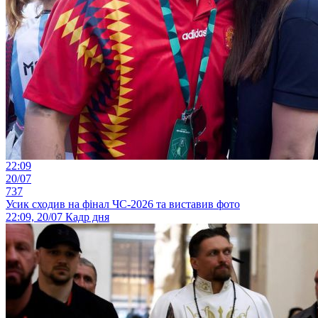
22:09
20/07
737
Усик сходив на фінал ЧС-2026 та виставив фото
22:09, 20/07
Кадр дня