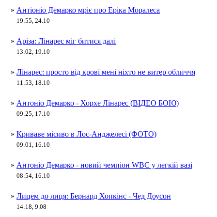
»
Антіоніо Демарко мріє про Еріка Моралеса
19:55, 24.10
»
Аріза: Лінарес міг битися далі
13:02, 19.10
»
Лінарес: просто від крові мені ніхто не витер обличчя
11:53, 18.10
»
Антоніо Демарко - Хорхе Лінарес (ВІДЕО БОЮ)
09:25, 17.10
»
Криваве місиво в Лос-Анджелесі (ФОТО)
09:01, 16.10
»
Антоніо Демарко - новий чемпіон WBC у легкій вазі
08:54, 16.10
»
Лицем до лиця: Бернард Хопкінс - Чед Доусон
14:18, 9.08