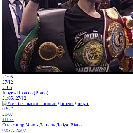
21:05
27/12
7105
Іноуе - Пікассо (Відео)
21:05, 27/12
02:27
20/07
11157
Олександр Усик - Даніель Дебуа. Відео
02:27, 20/07