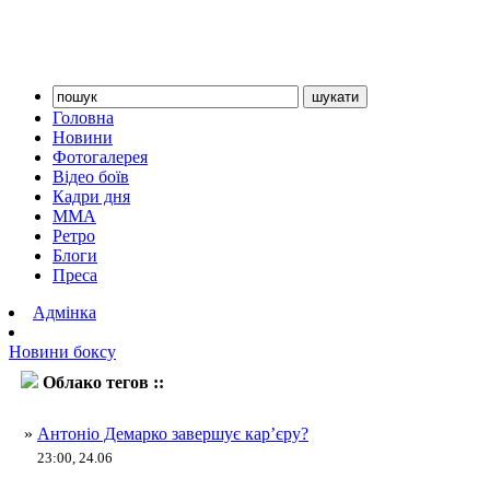
Головна
Новини
Фотогалерея
Відео боїв
Кадри дня
ММА
Ретро
Блоги
Преса
Адмінка
Новини боксу
Облако тегов ::
Антоніо Демарко
»
Антоніо Демарко завершує кар’єру?
23:00, 24.06