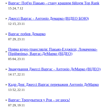
»
Варгас: Поб'ю Пакьяо - стану кращим бійцем Top Rank
15:24, 7.12
»
Джессі Варгас - Антоніо Демарко (ВІДЕО БОЮ)
12:15, 23.11
»
Варгас побив Демарко
07:29, 23.11
Пряма відео-трансляція: Пакьяо-Елджієрі, Ломаченко-
»
Пірійяпіньо, Варгас-ДеМарко (ВІДЕО)
05:04, 23.11
»
Зважування Джессі Варгас - Антоніо ДеМарко (ВІДЕО)
14:17, 22.11
»
Кадр Дня: Джессі Варгас переважив Антоніо ДеМарко
13:52, 22.11
»
Варгас: Тренуватися у Роя – це щось!
07:29, 19.11