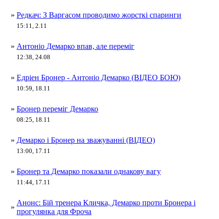
»
Редкач: З Варгасом проводимо жорсткі спаринги
15:11, 2.11
»
Антоніо Демарко впав, але переміг
12:38, 24.08
»
Едріен Бронер - Антоніо Демарко (ВІДЕО БОЮ)
10:59, 18.11
»
Бронер переміг Демарко
08:25, 18.11
»
Демарко і Бронер на зважуванні (ВІДЕО)
13:00, 17.11
»
Бронер та Демарко показали однакову вагу
11:44, 17.11
Анонс: Бій тренера Кличка, Демарко проти Бронера і
»
прогулянка для Фроча