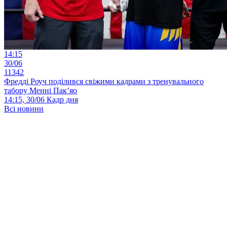
14:15
30/06
11342
Фредді Роуч поділився свіжими кадрами з тренувального
табору Менні Пак’яо
14:15, 30/06
Кадр дня
Всі новини