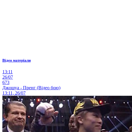
Відео матеріали
13:11
26/07
673
Джошуа - Пренг (Відео бою)
13:11, 26/07