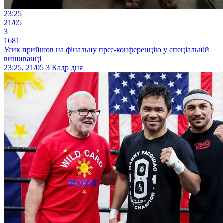
23:25
21/05
3
1681
Усик прийшов на фінальну прес-конференцію у спеціальній
вишиванці
23:25, 21/05
3
Кадр дня