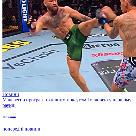
Новини
Макгрегор програв технічним нокаутом Голловею у першому
раунді
Новини
попередні новини