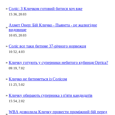
»
Соліс: З Кличком готовий битися хоч вже
15:36, 20.03
Ахмет Онер: Бій Кличко - Пьянета - це жалюгідне
»
видовище
10:05, 20.03
»
Соліс все таки битиме 37-річного норвежця
10:52, 4.03
»
Кличку готують у суперники небитого кубинця Ортіса?
09:19, 7.02
»
Кличко не битиметься із Солісом
11:25, 5.02
»
Кличку обирають суперника з п'яти кандидатів
15:54, 2.02
WBA дозволила Кличку провести проміжний бій перед
»