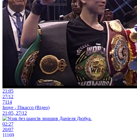
21:05
27/12
7114
Іноуе - Пікассо (Відео)
21:05, 27/12
02:27
20/07
11169