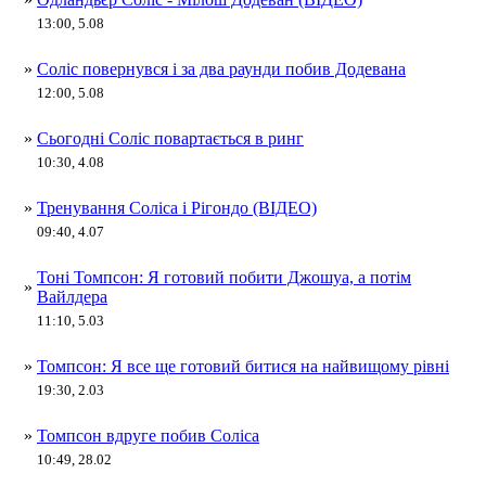
13:00, 5.08
»
Соліс повернувся і за два раунди побив Додевана
12:00, 5.08
»
Сьогодні Соліс повартається в ринг
10:30, 4.08
»
Тренування Соліса і Рігондо (ВІДЕО)
09:40, 4.07
Тоні Томпсон: Я готовий побити Джошуа, а потім
»
Вайлдера
11:10, 5.03
»
Томпсон: Я все ще готовий битися на найвищому рівні
19:30, 2.03
»
Томпсон вдруге побив Соліса
10:49, 28.02