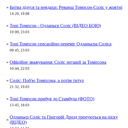
»
Битва дідуся та невдахи: Реванш Томпсон-Соліс у жовтні
14:20, 19.08
»
Тоні Томпсон - Одланьєр Соліс (ВІДЕО БОЮ)
10:00, 23.03
»
Тоні Томпсон сенсаційно переміг Одланьєра Соліса
09:45, 23.03
»
Офіційне зважування: Соліс легший за Томпсона
10:44, 22.03
»
Соліс: Поб'ю Томпсона, а потім титул
21:32, 19.03
»
Тоні Томпсон прибув до Стамбула (ФОТО)
13:45, 18.03
Одланьєр Соліс та Григорій Дрозд тренуються на піску
»
(ВІДЕО)