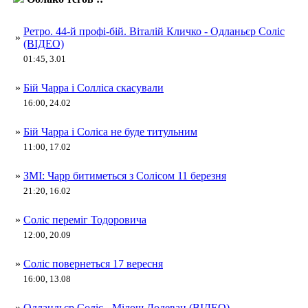
Ретро. 44-й профі-бій. Віталій Кличко - Одланьєр Соліс
»
(ВІДЕО)
01:45, 3.01
»
Бій Чарра і Солліса скасували
16:00, 24.02
»
Бій Чарра і Соліса не буде титульним
11:00, 17.02
»
ЗМІ: Чарр битиметься з Солісом 11 березня
21:20, 16.02
»
Соліс переміг Тодоровича
12:00, 20.09
»
Соліс повернеться 17 вересня
16:00, 13.08
»
Одландьєр Соліс - Мілош Додеван (ВІДЕО)