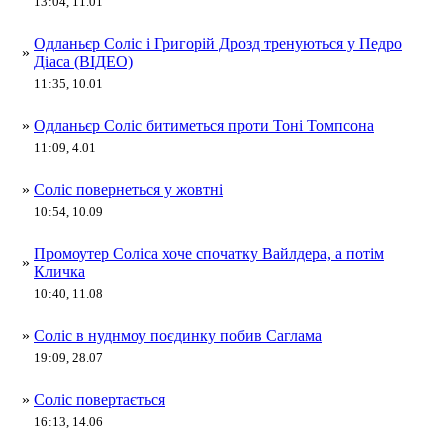
13:04, 11.01
Одланьєр Соліс і Григорій Дрозд тренуються у Педро
»
Діаса (ВІДЕО)
11:35, 10.01
»
Одланьєр Соліс битиметься проти Тоні Томпсона
11:09, 4.01
»
Соліс повернеться у жовтні
10:54, 10.09
Промоутер Соліса хоче спочатку Вайлдера, а потім
»
Кличка
10:40, 11.08
»
Соліс в нуднмоу поєдинку побив Саглама
19:09, 28.07
»
Соліс повертається
16:13, 14.06