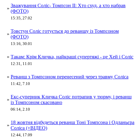
Зважування Соліс- Томпсон ІІ: Хто схуд, а хто набрав
»
(ФОТО)
15:35, 27.02
Товстун Соліс готується до реваншу із Томпсоном
»
(ФОТО)
13:16, 30.01
»
Такам: Крім Кличка, найкращі супертяжі - це Хей і Соліс
12:31, 11.01
»
Реванш з Томпсоном перенесений через травму Соліса
11:42, 7.10
Екс-суперник Кличка Соліс потрапив у тюрму, і реванш
»
із Томпсоном скасовано
06:14, 2.10
18 жовтня відбудеться реванш Тоні Томпсона і Одланьєра
»
Соліса (+ВІДЕО)
12:44, 17.09