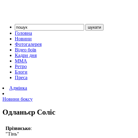
Головна
Новини
Фотогалерея
Відео боїв
Кадри дня
ММА
Ретро
Блоги
Преса
Адмінка
Новини боксу
Одланьєр Соліс
Прізвисько
:
"Тінь"