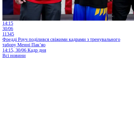
14:15
30/06
11345
Фредді Роуч поділився свіжими кадрами з тренувального
табору Менні Пак’яо
14:15, 30/06
Кадр дня
Всі новини