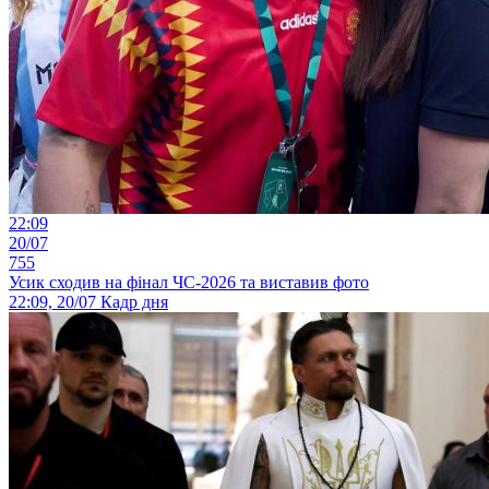
22:09
20/07
755
Усик сходив на фінал ЧС-2026 та виставив фото
22:09, 20/07
Кадр дня