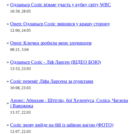
»
Одланьєр Соліс візьме участь у кубку світу WBC
16:59, 28.05
»
Онер: Одланьєр Соліс змінився у кращу сторону
12:00, 24.05
»
Онер: Клички зробили мене злочинцем
08:21, 3.04
»
Одланьєр Соліс - Ліф Ларсен (ВІДЕО БОЮ)
13:53, 23.03
»
Соліс переміг Ліфа Ларсена за пунктами
10:08, 23.03
Анонс: Абрахам - Штігліц, бої Хеленіуса, Соліса, Чагаєва
»
і Вавржика
13:37, 22.03
»
Соліс знову вийде на бій із зайвою вагою (ФОТО)
12:07, 22.03