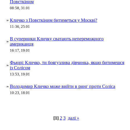
Повєткіним
08:58, 31.01
»
Кличко з Повєткіним битиметься у Москві?
11:36, 25.01
В суперники Кличку сватають непереможного
»
американця
16:17, 19.01
Фьюрі: Кличко, ти боягузлива дівчинка, якщо битимешся
»
із Солісом
13:53, 19.01
»
Володимир Кличко може вийти в ринг проти Соліса
10:23, 18.01
[1]
2
3
далі »