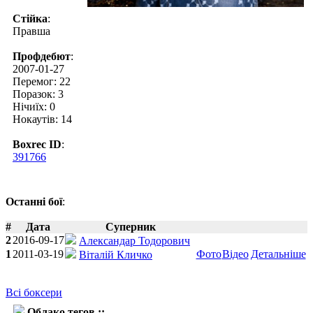
Стійка
:
Правша
Профдебют
:
2007-01-27
Перемог: 22
Поразок: 3
Нічиїх: 0
Нокаутів: 14
Boxrec ID
:
391766
Останні бої
:
#
Дата
Суперник
2
2016-09-17
Александар Тодорович
1
2011-03-19
Фото
Відео
Детальніше
Віталій Кличко
Всі боксери
Облако тегов ::
Одланьєр Соліс