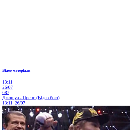
Відео матеріали
13:11
26/07
687
Джошуа - Пренг (Відео бою)
13:11, 26/07