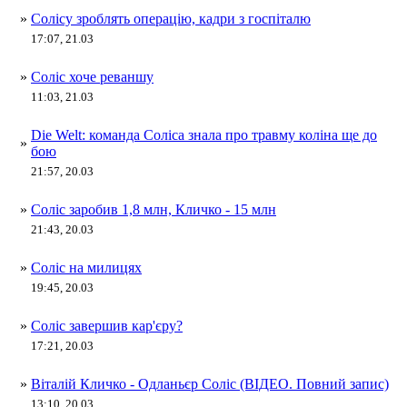
»
Солісу зроблять операцію, кадри з госпіталю
17:07, 21.03
»
Соліс хоче реваншу
11:03, 21.03
Die Welt: команда Соліса знала про травму коліна ще до
»
бою
21:57, 20.03
»
Соліс заробив 1,8 млн, Кличко - 15 млн
21:43, 20.03
»
Соліс на милицях
19:45, 20.03
»
Соліс завершив кар'єру?
17:21, 20.03
»
Віталій Кличко - Одланьєр Соліс (ВІДЕО. Повний запис)
13:10, 20.03