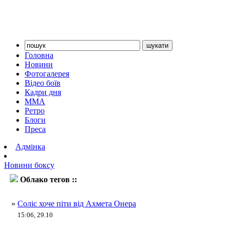
Головна
Новини
Фотогалерея
Відео боїв
Кадри дня
ММА
Ретро
Блоги
Преса
Адмінка
Новини боксу
Облако тегов ::
Одланьєр Соліс
»
Соліс хоче піти від Ахмета Онера
15:06, 29.10