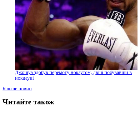
Джошуа здобув перемогу нокаутом, двічі побувавши в
нокдауні
Більше новин
Читайте також