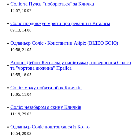
»
Соліс та Пулєв "поборються" за Кличка
12:57, 10.07
»
Соліс продовжує мріяти про реванш із Віталієм
09:13, 14.06
»
Одланьєр Соліс - Констянтин Айріх (ВІДЕО БОЮ)
10:58, 21.05
Анонс: Дебют Кесслера у напівтяжах, повернення Соліса
»
та "чортова дюжина" Прайса
13:55, 18.05
»
Соліс: можу побити обох Кличків
15:05, 11.04
»
Соліс: незабаром я скину Кличків
11:19, 29.03
»
Одланьєр Соліс поштовхався із Котто
10:54, 29.03