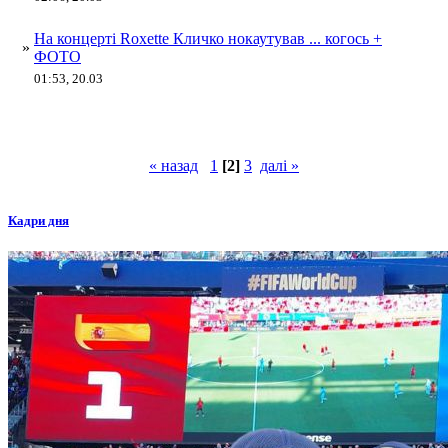
На концерті Roxette Кличко нокаутував ... когось +
»
ФОТО
01:53, 20.03
« назад
1
[2]
3
далі »
Кадри дня