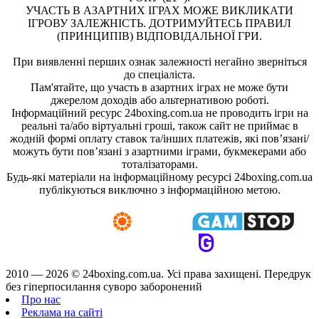
УЧАСТЬ В АЗАРТНИХ ІГРАХ МОЖЕ ВИКЛИКАТИ
ІГРОВУ ЗАЛЕЖНІСТЬ. ДОТРИМУЙТЕСЬ ПРАВИЛ
(ПРИНЦИПІВ) ВІДПОВІДАЛЬНОЇ ГРИ.
При виявленні перших ознак залежності негайно зверніться
до спеціаліста.
Пам'ятайте, що участь в азартних іграх не може бути
джерелом доходів або альтернативою роботі.
Інформаційний ресурс 24boxing.com.ua не проводить ігри на
реальні та/або віртуальні гроші, також сайт не приймає в
жодній формі оплату ставок та/інших платежів, які пов’язані/
можуть бути пов’язані з азартними іграми, букмекерами або
тоталізаторами.
Будь-які матеріали на інформаційному ресурсі 24boxing.com.ua
публікуються виключно з інформаційною метою.
2010 — 2026 ©
24boxing.com.ua.
Усi права захищенi. Передрук
без гіперпосилання суворо заборонений
Про нас
Реклама на сайті