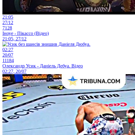
21:05
27/12
7128
Іноуе - Пікассо (Відео)
21:05, 27/12
02:27
20/07
11184
Олександр Усик - Даніель Дебуа. Відео
02:27, 20/07