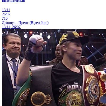
Відео матеріали
13:11
26/07
716
Джошуа - Пренг (Відео бою)
13:11, 26/07