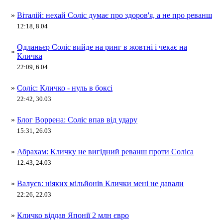
»
Віталій: нехай Соліс думає про здоров'я, а не про реванш
12:18, 8.04
Одланьєр Соліс вийде на ринг в жовтні і чекає на
»
Кличка
22:09, 6.04
»
Соліс: Кличко - нуль в боксі
22:42, 30.03
»
Блог Воррена: Соліс впав від удару
15:31, 26.03
»
Абрахам: Кличку не вигідний реванш проти Соліса
12:43, 24.03
»
Валуєв: ніяких мільйонів Клички мені не давали
22:26, 22.03
»
Кличко віддав Японії 2 млн євро