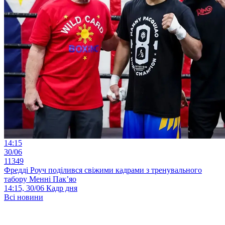
14:15
30/06
11349
Фредді Роуч поділився свіжими кадрами з тренувального
табору Менні Пак’яо
14:15, 30/06
Кадр дня
Всі новини