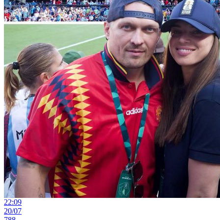
22:09
20/07
788