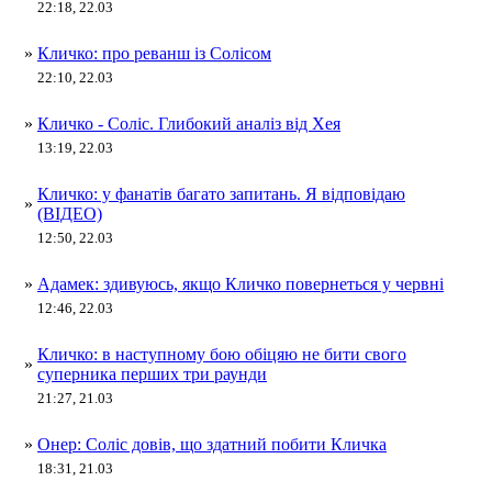
22:18, 22.03
»
Кличко: про реванш із Солісом
22:10, 22.03
»
Кличко - Соліс. Глибокий аналіз від Хея
13:19, 22.03
Кличко: у фанатів багато запитань. Я відповідаю
»
(ВІДЕО)
12:50, 22.03
»
Адамек: здивуюсь, якщо Кличко повернеться у червні
12:46, 22.03
Кличко: в наступному бою обіцяю не бити свого
»
суперника перших три раунди
21:27, 21.03
»
Онер: Соліс довів, що здатний побити Кличка
18:31, 21.03