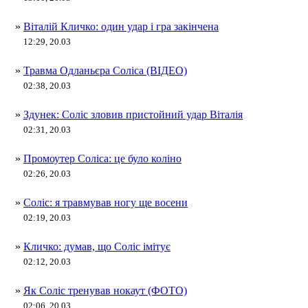
»
Віталій Кличко: один удар і гра закінчена
12:29, 20.03
»
Травма Одланьєра Соліса (ВІДЕО)
02:38, 20.03
»
Здунек: Соліс зловив пристойний удар Віталія
02:31, 20.03
»
Промоутер Соліса: це було коліно
02:26, 20.03
»
Соліс: я травмував ногу ще восени
02:19, 20.03
»
Кличко: думав, що Соліс імітує
02:12, 20.03
»
Як Соліс тренував нокаут (ФОТО)
02:06, 20.03