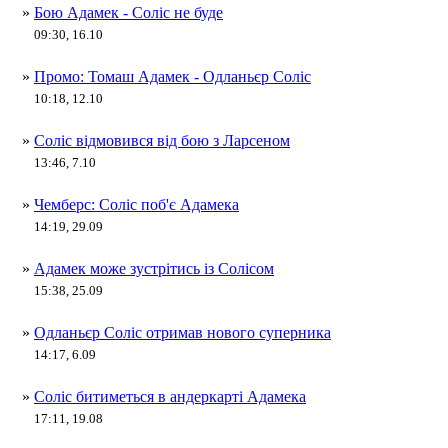
»
Бою Адамек - Соліс не буде
09:30, 16.10
»
Промо: Томаш Адамек - Одланьєр Соліс
10:18, 12.10
»
Соліс відмовився від бою з Ларсеном
13:46, 7.10
»
Чемберс: Соліс поб'є Адамека
14:19, 29.09
»
Адамек може зустрітись із Солісом
15:38, 25.09
»
Одланьєр Соліс отримав нового суперника
14:17, 6.09
»
Соліс битиметься в андеркарті Адамека
17:11, 19.08