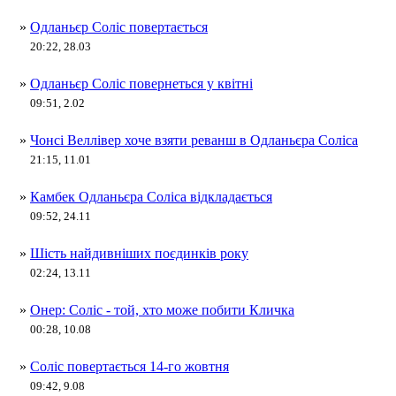
»
Одланьєр Соліс повертається
20:22, 28.03
»
Одланьєр Соліс повернеться у квітні
09:51, 2.02
»
Чонсі Веллівер хоче взяти реванш в Одланьєра Соліса
21:15, 11.01
»
Камбек Одланьєра Соліса відкладається
09:52, 24.11
»
Шість найдивніших поєдинків року
02:24, 13.11
»
Онер: Соліс - той, хто може побити Кличка
00:28, 10.08
»
Соліс повертається 14-го жовтня
09:42, 9.08