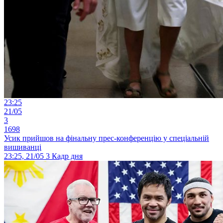
23:25
21/05
3
1698
Усик прийшов на фінальну прес-конференцію у спеціальній
вишиванці
23:25, 21/05
3
Кадр дня