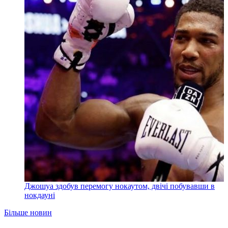
Джошуа здобув перемогу нокаутом, двічі побувавши в
нокдауні
Більше новин