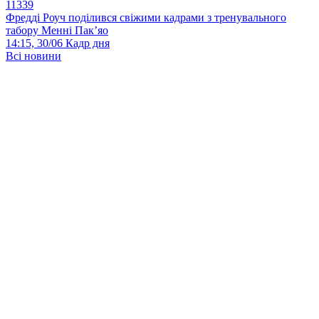
11339
Фредді Роуч поділився свіжими кадрами з тренувального
табору Менні Пак’яо
14:15, 30/06
Кадр дня
Всі новини