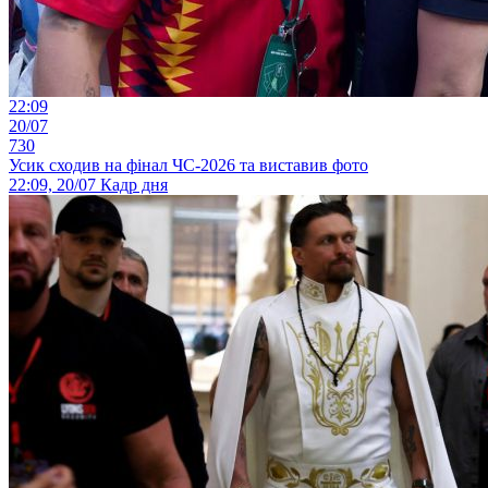
22:09
20/07
730
Усик сходив на фінал ЧС-2026 та виставив фото
22:09, 20/07
Кадр дня