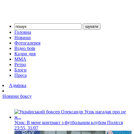
Головна
Новини
Фотогалерея
Відео боїв
Кадри дня
ММА
Ретро
Блоги
Преса
Адмінка
Новини боксу
Усик: В мене контракт з футбольним клубом Полісся
23:55, 31/07