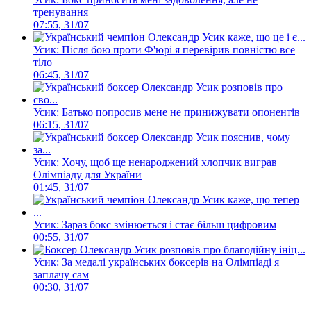
тренування
07:55, 31/07
Усик: Після бою проти Ф'юрі я перевірив повністю все
тіло
06:45, 31/07
Усик: Батько попросив мене не принижувати опонентів
06:15, 31/07
Усик: Хочу, щоб ще ненароджений хлопчик виграв
Олімпіаду для України
01:45, 31/07
Усик: Зараз бокс змінюється і стає більш цифровим
00:55, 31/07
Усик: За медалі українських боксерів на Олімпіаді я
заплачу сам
00:30, 31/07