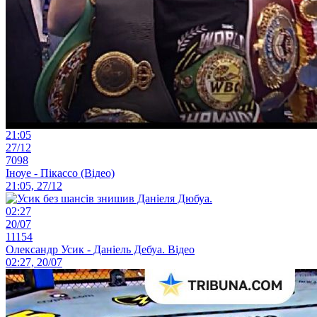
21:05
27/12
7098
Іноуе - Пікассо (Відео)
21:05, 27/12
02:27
20/07
11154
Олександр Усик - Даніель Дебуа. Відео
02:27, 20/07