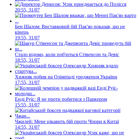
Денисов: Усик приєднається до Полісся
20:55, 31/07
Бен Шалом: Виставковий бій Пак'яо показав, що це
кінець
19:55, 31/07
Стало відомо, коли поб'ються Стівенсон та Девіс
18:55, 31/07
Хижняк побив на Олімпіаді уродженця України
17:55, 31/07
Енді Руїс: Я не проти побитися з Паркером
15:55, 31/07
Чжилей: Мене цікавить бій проти Чізори в Китаї
14:55, 31/07