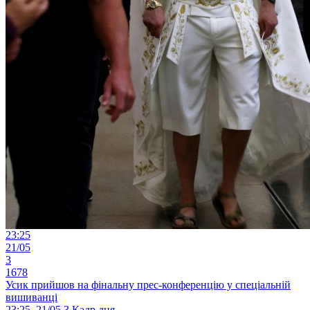
23:25
21/05
3
1678
Усик прийшов на фінальну прес-конференцію у спеціальній
вишиванці
23:25, 21/05
3
Кадр дня