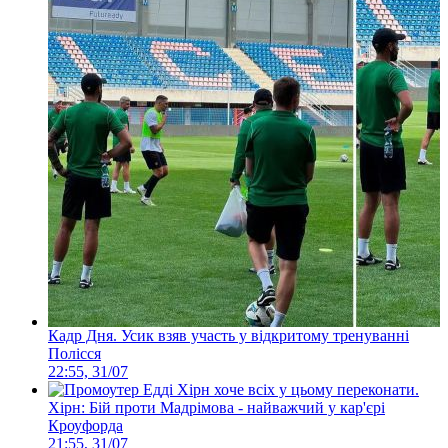
Кадр Дня. Усик взяв участь у відкритому тренуванні
Полісся
22:55, 31/07
Хірн: Бій проти Мадрімова - найважчий у кар'єрі
Кроуфорда
21:55, 31/07