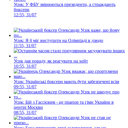
Усик: У ФБУ змінюються президенти, а страждають
боксери
12:55, 31/07
Усик: Я б міг виступити на Олімпіаді в дзюдо
11:55, 31/07
Усик дав пораду, як реагувати на хейт
10:55, 31/07
Усик: Українські боксери мають бути забезпечені всім
09:55, 31/07
Усик: Бій з Гассієвим - це прапор та гімн України в
центрі Москви
08:55, 31/07
Усик: Бокс приносить мені задоволення, але не