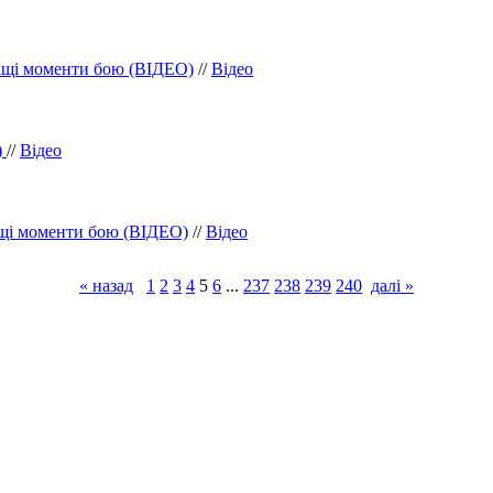
ращі моменти бою (ВІДЕО)
//
Відео
)
//
Відео
ащі моменти бою (ВІДЕО)
//
Відео
« назад
1
2
3
4
5
6
...
237
238
239
240
далі »