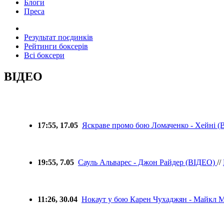
Блоги
Преса
Результат поєдинків
Рейтинги боксерів
Всі боксери
ВІДЕО
17:55, 17.05
Яскраве промо бою Ломаченко - Хейні 
19:55, 7.05
Сауль Альварес - Джон Райдер (ВІДЕО)
//
11:26, 30.04
Нокаут у бою Карен Чухаджян - Майкл 