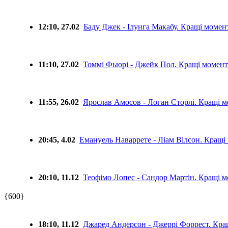
12:10, 27.02
Баду Джек - Ілунга Макабу. Кращі моме
11:10, 27.02
Томмі Фьюрі - Джейк Пол. Кращі момен
11:55, 26.02
Ярослав Амосов - Логан Сторлі. Кращі
20:45, 4.02
Емануель Наваррете - Ліам Вілсон. Кращ
20:10, 11.12
Теофімо Лопес - Сандор Мартін. Кращі 
{600}
18:10, 11.12
Джаред Андерсон - Джеррі Форрест. Кр