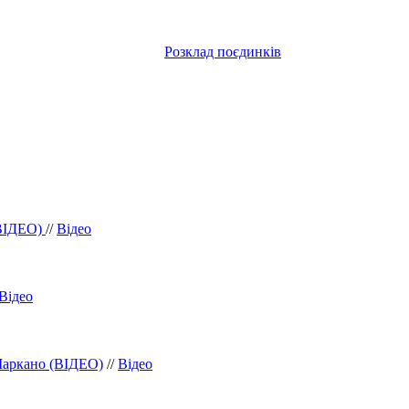
Розклад поєдинків
(ВІДЕО)
//
Відео
Відео
Маркано (ВІДЕО)
//
Відео