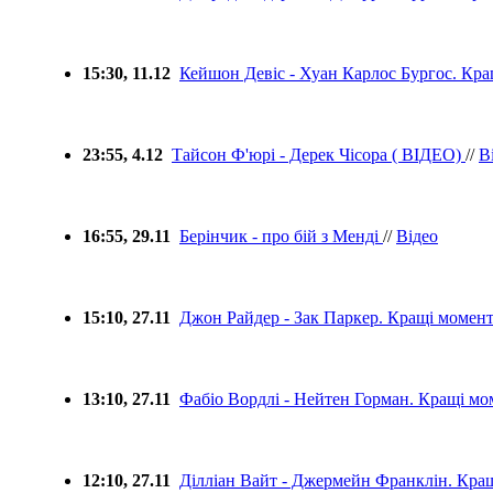
15:30, 11.12
Кейшон Девіс - Хуан Карлос Бургос. Кр
23:55, 4.12
Тайсон Ф'юрі - Дерек Чісора ( ВІДЕО)
//
В
16:55, 29.11
Берінчик - про бій з Менді
//
Відео
15:10, 27.11
Джон Райдер - Зак Паркер. Кращі момен
13:10, 27.11
Фабіо Вордлі - Нейтен Горман. Кращі м
12:10, 27.11
Ділліан Вайт - Джермейн Франклін. Кра