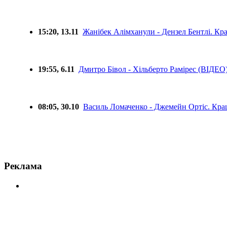
15:20, 13.11
Жанібек Алімханули - Дензел Бентлі. К
19:55, 6.11
Дмитро Бівол - Хільберто Рамірес (ВІДЕО
08:05, 30.10
Василь Ломаченко - Джемейн Ортіс. Кр
Реклама