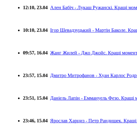
12:10, 23.04
Ален Бабіч - Лукаш Ружанскі. Кращі мо
10:10, 23.04
Ігор Шевадзуцький - Мартін Баколе. Кр
09:57, 16.04
Жанг Жилей - Джо Джойс. Кращі момен
23:57, 15.04
Дмитро Митрофанов - Хуан Карлос Родр
23:51, 15.04
Даніель Лапін - Еммануель Фезо. Кращі
23:46, 15.04
Ярослав Харциз - Петр Рандишек. Кращ