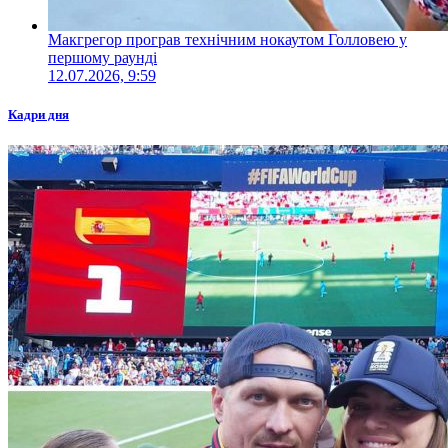
Макгрегор програв технічним нокаутом Голловею у
першому раунді
12.07.2026, 9:59
Кадри дня