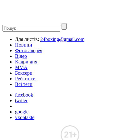
Для листів:
24boxing@gmail.com
Новини
Фотогалерея
Відео
Кадри дня
ММА
Боксери
Рейтинги
Всі теги
facebook
twitter
google
vkontakte