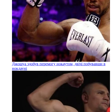
Джошуа здобув перемогу нокаутом, двічі побувавши в
нокдауні