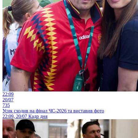
22:09
20/07
735
Усик сходив на фінал ЧС-2026 та виставив фото
22:09, 20/07
Кадр дня