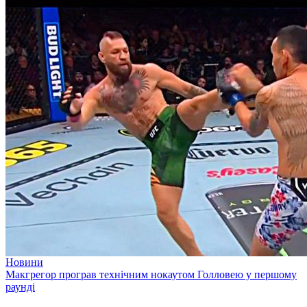
Новини
Макгрегор програв технічним нокаутом Голловею у першому
раунді