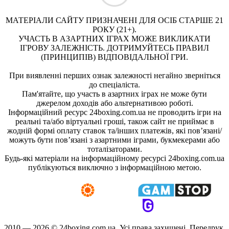
МАТЕРІАЛИ САЙТУ ПРИЗНАЧЕНІ ДЛЯ ОСІБ СТАРШЕ 21
РОКУ (21+).
УЧАСТЬ В АЗАРТНИХ ІГРАХ МОЖЕ ВИКЛИКАТИ
ІГРОВУ ЗАЛЕЖНІСТЬ. ДОТРИМУЙТЕСЬ ПРАВИЛ
(ПРИНЦИПІВ) ВІДПОВІДАЛЬНОЇ ГРИ.
При виявленні перших ознак залежності негайно зверніться
до спеціаліста.
Пам'ятайте, що участь в азартних іграх не може бути
джерелом доходів або альтернативою роботі.
Інформаційний ресурс 24boxing.com.ua не проводить ігри на
реальні та/або віртуальні гроші, також сайт не приймає в
жодній формі оплату ставок та/інших платежів, які пов’язані/
можуть бути пов’язані з азартними іграми, букмекерами або
тоталізаторами.
Будь-які матеріали на інформаційному ресурсі 24boxing.com.ua
публікуються виключно з інформаційною метою.
2010 — 2026 ©
24boxing.com.ua.
Усi права захищенi. Передрук