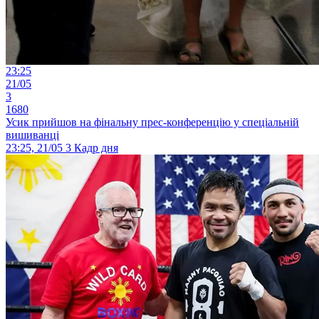
23:25
21/05
3
1680
Усик прийшов на фінальну прес-конференцію у спеціальній
вишиванці
23:25, 21/05
3
Кадр дня