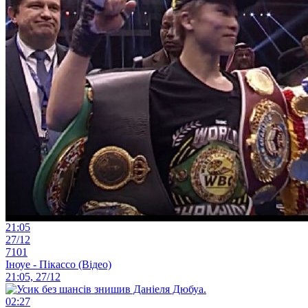
21:05
27/12
7101
Іноуе - Пікассо (Відео)
21:05, 27/12
02:27