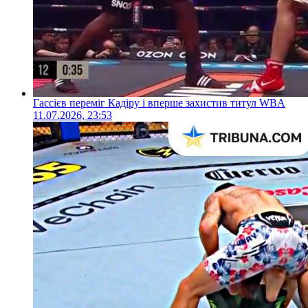
Гассієв переміг Кадіру і вперше захистив титул WBA
11.07.2026, 23:53