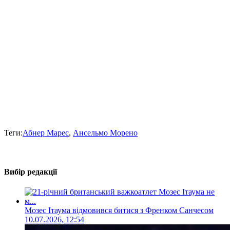
Теги:
Абнер Марес
,
Ансельмо Морено
Вибір редакції
Мозес Ітаума відмовився битися з Френком Санчесом
10.07.2026, 12:54