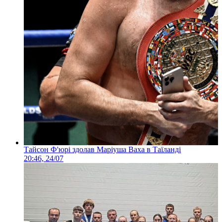
Тайсон Ф'юрі здолав Маріуша Ваха в Таїланді
20:46, 24/07