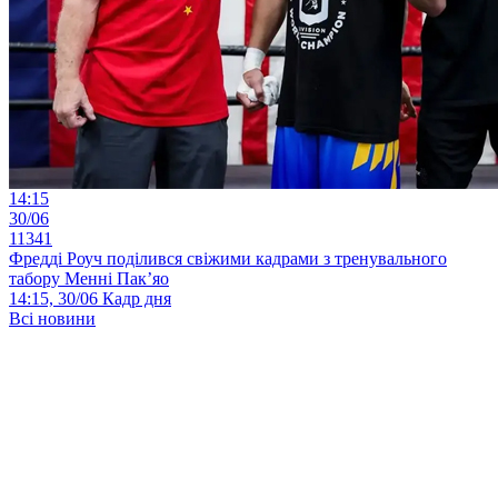
14:15
30/06
11341
Фредді Роуч поділився свіжими кадрами з тренувального
табору Менні Пак’яо
14:15, 30/06
Кадр дня
Всі новини