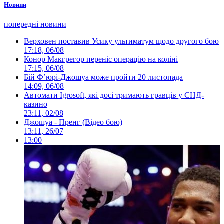
Новини
попередні новини
Верховен поставив Усику ультиматум щодо другого бою
17:18, 06/08
Конор Макгрегор переніс операцію на коліні
17:15, 06/08
Бій Ф’юрі-Джошуа може пройти 20 листопада
14:09, 06/08
Автомати Igrosoft, які досі тримають гравців у СНД-
казино
23:11, 02/08
Джошуа - Пренг (Відео бою)
13:11, 26/07
13:00