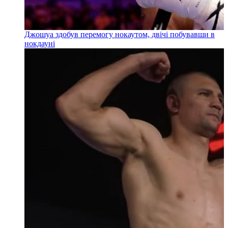
Джошуа здобув перемогу нокаутом, двічі побувавши в
нокдауні