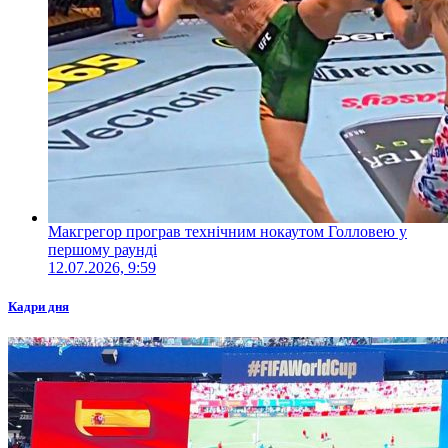
Макгрегор програв технічним нокаутом Голловею у
першому раунді
12.07.2026, 9:59
Кадри дня