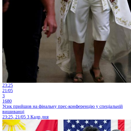
23:25
21/05
3
1680
Усик прийшов на фінальну прес-конференцію у спеціальній
вишиванці
23:25, 21/05
3
Кадр дня