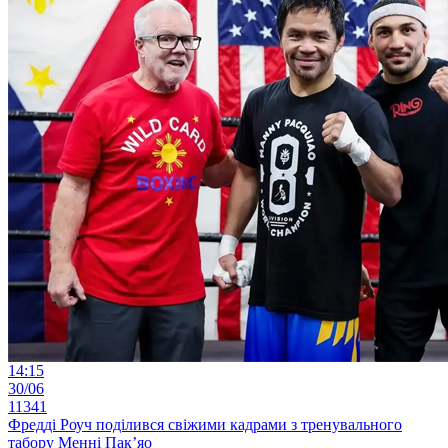
14:15
30/06
11341
Фредді Роуч поділився свіжими кадрами з тренувального
табору Менні Пак’яо