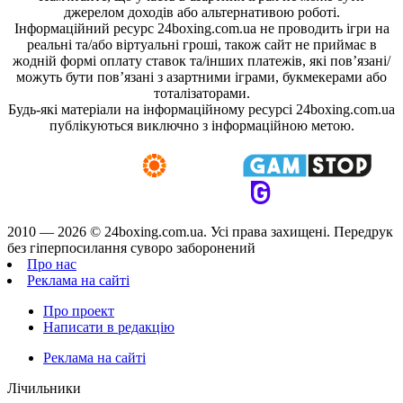
джерелом доходів або альтернативою роботі.
Інформаційний ресурс 24boxing.com.ua не проводить ігри на
реальні та/або віртуальні гроші, також сайт не приймає в
жодній формі оплату ставок та/інших платежів, які пов’язані/
можуть бути пов’язані з азартними іграми, букмекерами або
тоталізаторами.
Будь-які матеріали на інформаційному ресурсі 24boxing.com.ua
публікуються виключно з інформаційною метою.
2010 — 2026 ©
24boxing.com.ua.
Усi права захищенi. Передрук
без гіперпосилання суворо заборонений
Про нас
Реклама на сайті
Про проект
Написати в редакцію
Реклама на сайті
Лічильники