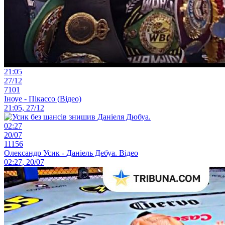
21:05
27/12
7101
Іноуе - Пікассо (Відео)
21:05, 27/12
02:27
20/07
11156
Олександр Усик - Даніель Дебуа. Відео
02:27, 20/07