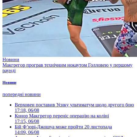
Новини
Макгрегор програв технічним нокаутом Голловею у першому
раунді
Новини
попередні новини
Верховен поставив Усику ультиматум щодо другого бою
17:18, 06/08
Конор Макгрегор переніс операцію на коліні
17:15, 06/08
Бій Ф’юрі-Джошуа може пройти 20 листопада
14:09, 06/08