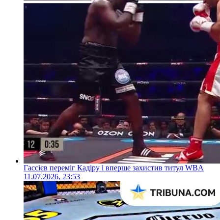
Гассієв переміг Кадіру і вперше захистив титул WBA
11.07.2026, 23:53