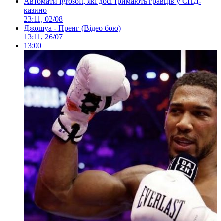
Автомати Igrosoft, які досі тримають гравців у СНД-
казино
23:11, 02/08
Джошуа - Пренг (Відео бою)
13:11, 26/07
13:00