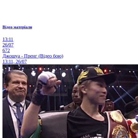
Відео матеріали
13:11
26/07
672
Джошуа - Пренг (Відео бою)
13:11, 26/07