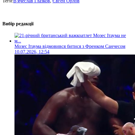
Теги:
В'ячеслав Глазков
,
Євген Орлов
Вибір редакції
Мозес Ітаума відмовився битися з Френком Санчесом
10.07.2026, 12:54