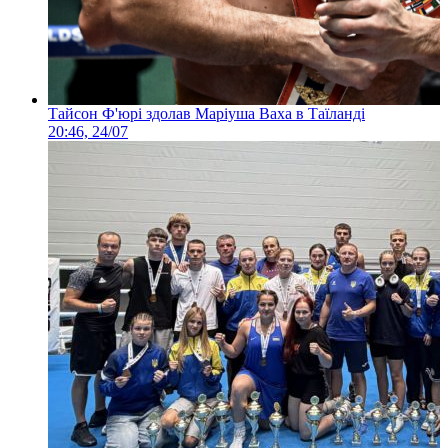
Тайсон Ф'юрі здолав Маріуша Ваха в Таїланді
20:46, 24/07