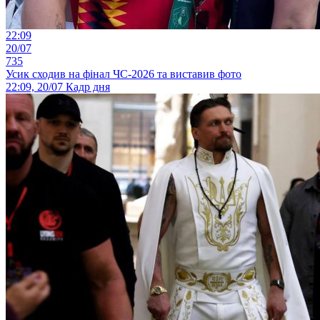
22:09
20/07
735
Усик сходив на фінал ЧС-2026 та виставив фото
22:09, 20/07
Кадр дня