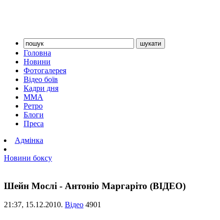
Головна
Новини
Фотогалерея
Відео боїв
Кадри дня
ММА
Ретро
Блоги
Преса
Адмінка
Новини боксу
Шейн Мослі - Антоніо Маргаріто (ВІДЕО)
21:37,
15.12.2010.
Відео
4901