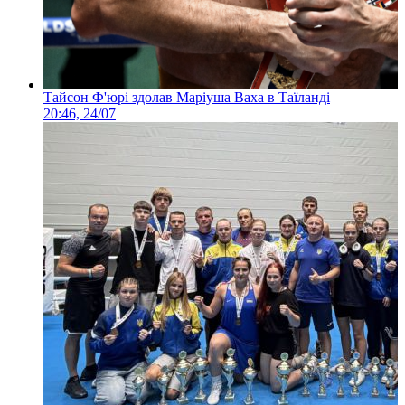
Тайсон Ф'юрі здолав Маріуша Ваха в Таїланді
20:46, 24/07