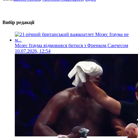
Вибір редакції
Мозес Ітаума відмовився битися з Френком Санчесом
10.07.2026, 12:54