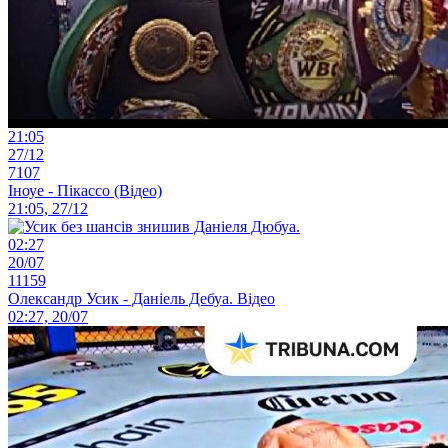
21:05
27/12
7107
Іноуе - Пікассо (Відео)
21:05, 27/12
02:27
20/07
11159
Олександр Усик - Даніель Дебуа. Відео
02:27, 20/07