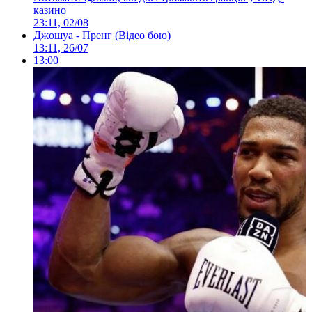
казино
23:11, 02/08
Джошуа - Пренг (Відео бою)
13:11, 26/07
13:00