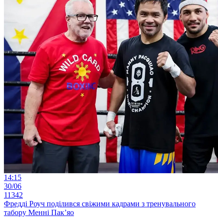
14:15
30/06
11342
Фредді Роуч поділився свіжими кадрами з тренувального
табору Менні Пак’яо