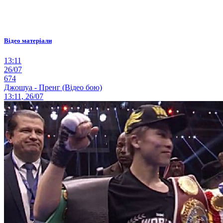
Відео матеріали
13:11
26/07
674
Джошуа - Пренг (Відео бою)
13:11, 26/07