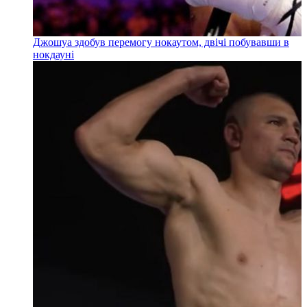
Джошуа здобув перемогу нокаутом, двічі побувавши в
нокдауні