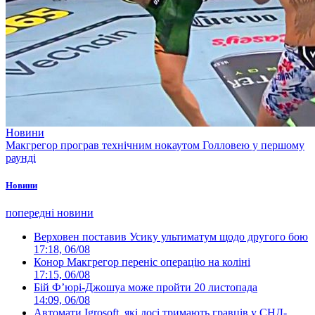
Новини
Макгрегор програв технічним нокаутом Голловею у першому
раунді
Новини
попередні новини
Верховен поставив Усику ультиматум щодо другого бою
17:18, 06/08
Конор Макгрегор переніс операцію на коліні
17:15, 06/08
Бій Ф’юрі-Джошуа може пройти 20 листопада
14:09, 06/08
Автомати Igrosoft, які досі тримають гравців у СНД-