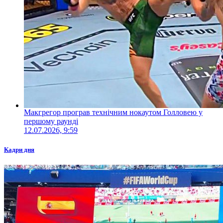
Макгрегор програв технічним нокаутом Голловею у
першому раунді
12.07.2026, 9:59
Кадри дня