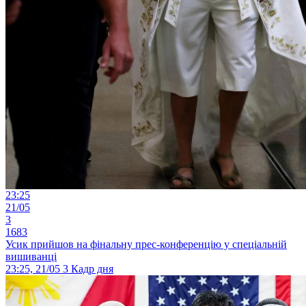
23:25
21/05
3
1683
Усик прийшов на фінальну прес-конференцію у спеціальній
вишиванці
23:25, 21/05
3
Кадр дня