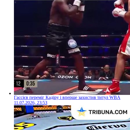
Гассієв переміг Кадіру і вперше захистив титул WBA
11.07.2026, 23:53