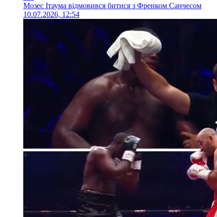
Мозес Ітаума відмовився битися з Френком Санчесом
10.07.2026, 12:54