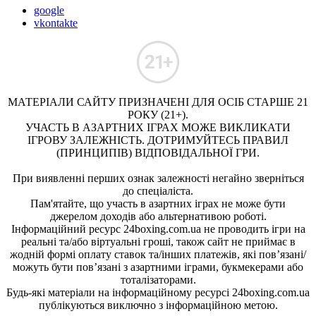
google
vkontakte
МАТЕРІАЛИ САЙТУ ПРИЗНАЧЕНІ ДЛЯ ОСІБ СТАРШЕ 21
РОКУ (21+).
УЧАСТЬ В АЗАРТНИХ ІГРАХ МОЖЕ ВИКЛИКАТИ
ІГРОВУ ЗАЛЕЖНІСТЬ. ДОТРИМУЙТЕСЬ ПРАВИЛ
(ПРИНЦИПІВ) ВІДПОВІДАЛЬНОЇ ГРИ.
При виявленні перших ознак залежності негайно зверніться
до спеціаліста.
Пам'ятайте, що участь в азартних іграх не може бути
джерелом доходів або альтернативою роботі.
Інформаційний ресурс 24boxing.com.ua не проводить ігри на
реальні та/або віртуальні гроші, також сайт не приймає в
жодній формі оплату ставок та/інших платежів, які пов’язані/
можуть бути пов’язані з азартними іграми, букмекерами або
тоталізаторами.
Будь-які матеріали на інформаційному ресурсі 24boxing.com.ua
публікуються виключно з інформаційною метою.