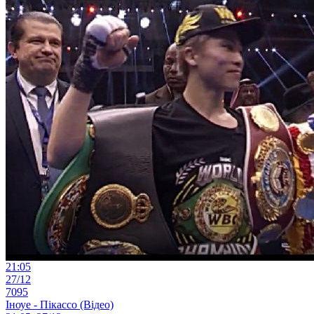
21:05
27/12
7095
Іноуе - Пікассо (Відео)