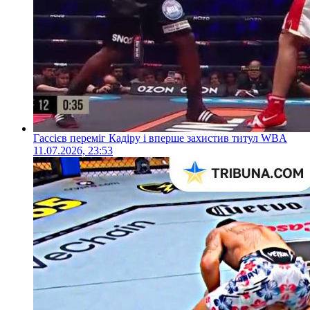
Гассієв переміг Кадіру і вперше захистив титул WBA
11.07.2026, 23:53