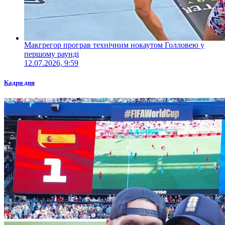
Макгрегор програв технічним нокаутом Голловею у
першому раунді
12.07.2026, 9:59
Кадри дня