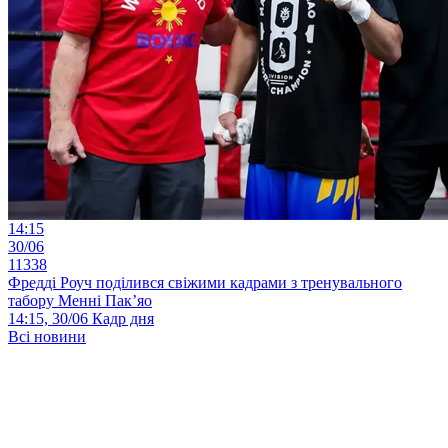
14:15
30/06
11338
Фредді Роуч поділився свіжими кадрами з тренувального
табору Менні Пак’яо
14:15, 30/06
Кадр дня
Всі новини