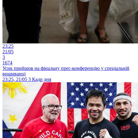
23:25
21/05
3
1674
Усик прийшов на фінальну прес-конференцію у спеціальній
вишиванці
23:25, 21/05
3
Кадр дня