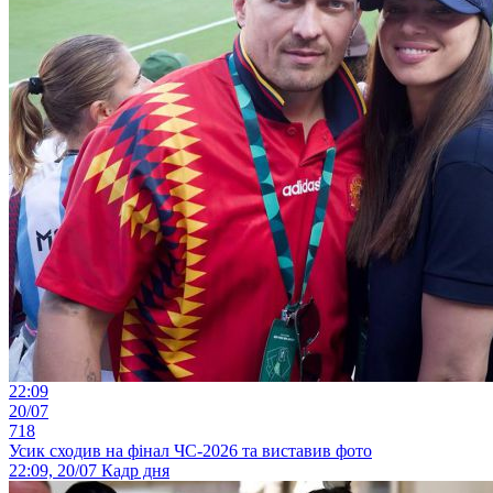
22:09
20/07
718
Усик сходив на фінал ЧС-2026 та виставив фото
22:09, 20/07
Кадр дня