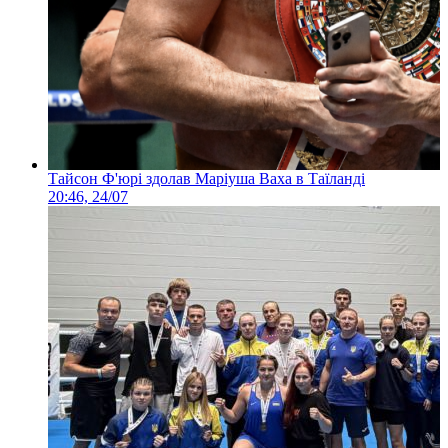
Тайсон Ф'юрі здолав Маріуша Ваха в Таїланді
20:46, 24/07