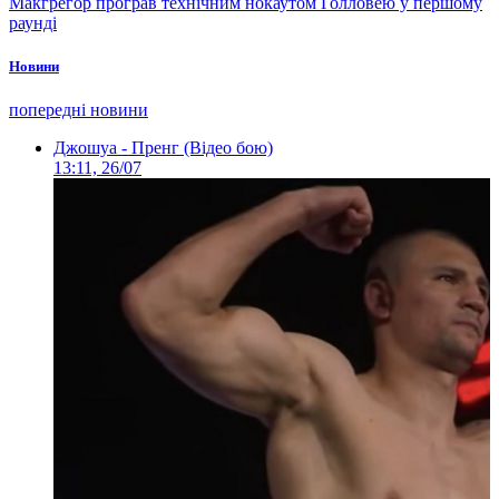
Макгрегор програв технічним нокаутом Голловею у першому
раунді
Новини
попередні новини
Джошуа - Пренг (Відео бою)
13:11, 26/07