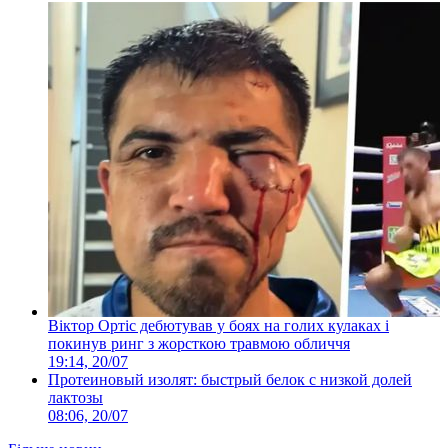
Віктор Ортіс дебютував у боях на голих кулаках і
покинув ринг з жорсткою травмою обличчя
19:14, 20/07
Протеиновый изолят: быстрый белок с низкой долей
лактозы
08:06, 20/07