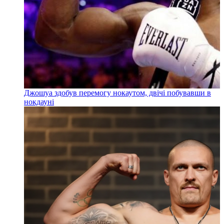
Джошуа здобув перемогу нокаутом, двічі побувавши в
нокдауні