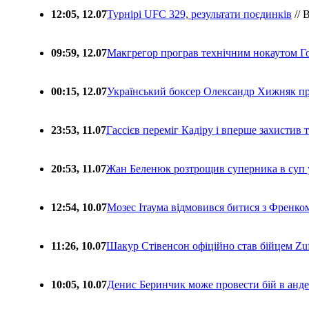
12:05, 12.07
Турнірі UFC 329, результати поєдинків
// 
09:59, 12.07
Макгрегор програв технічним нокаутом Г
00:15, 12.07
Український боксер Олександр Хижняк пр
23:53, 11.07
Гассієв переміг Кадіру і вперше захистив
20:53, 11.07
Жан Беленюк розтрощив суперника в суп
12:54, 10.07
Мозес Ітаума відмовився битися з Френко
11:26, 10.07
Шакур Стівенсон офіційно став бійцем Zuf
10:05, 10.07
Денис Беринчик може провести бій в анде