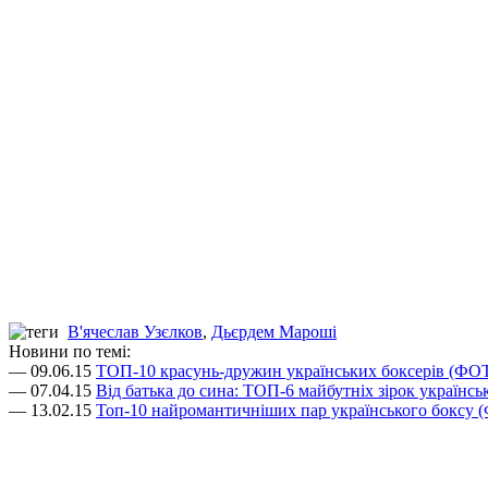
В'ячеслав Узєлков
,
Дьєрдем Мароші
Новини по темі:
— 09.06.15
ТОП-10 красунь-дружин українських боксерів (ФО
— 07.04.15
Від батька до сина: ТОП-6 майбутніх зірок українс
— 13.02.15
Топ-10 найромантичніших пар українського боксу