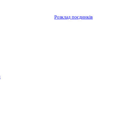
Розклад поєдинків
и