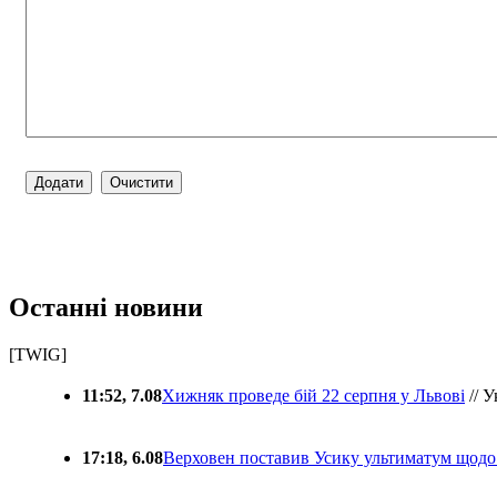
Останні новини
[TWIG]
11:52, 7.08
Хижняк проведе бій 22 серпня у Львові
// У
17:18, 6.08
Верховен поставив Усику ультиматум щодо