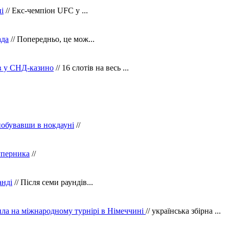
і
// Екс-чемпіон UFC у ...
ада
// Попередньо, це мож...
ів у СНД-казино
// 16 слотів на весь ...
побувавши в нокдауні
//
уперника
//
анді
// Після семи раундів...
ила на міжнародному турнірі в Німеччині
// українська збірна ...