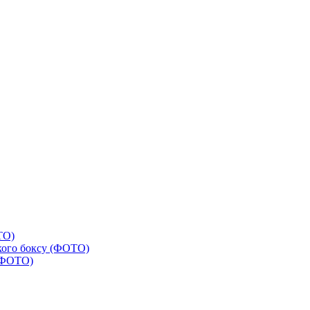
ТО)
ького боксу (ФОТО)
 (ФОТО)