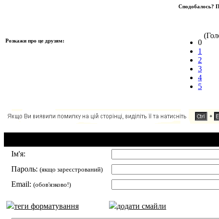
Сподобалось? П
(Голо
Розкажи про це друзям:
0
1
2
3
4
5
Додавання коментаря:
Ім'я:
Пароль:
(якщо зареєстрований)
Email:
(обов'язково!)
теги форматування
додати смайли