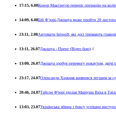
17:15, 6.08
Конор Макгрегор переніс операцію на колін
14:09, 6.08
Бій Ф’юрі-Джошуа може пройти 20 листоп
23:11, 2.08
Автомати Igrosoft, які досі тримають гравц
13:11, 26.07
Джошуа - Пренг (Відео бою)
//
13:00, 26.07
Джошуа здобув перемогу нокаутом, двічі 
23:17, 24.07
Олександр Хижняк виявився легшим за с
20:46, 24.07
Тайсон Ф'юрі здолав Маріуша Ваха в Таїл
13:03, 23.07
Українська збірна з боксу успішно виступ