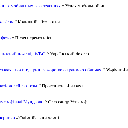
нных мобильных развлечениях
// Успех мобильной иг...
кар'єру
// Колишній абсолютни...
в фото
// Після перемоги ісп...
рестижний пояс від WBO
// Український боксер...
кулаках і покинув ринг з жорсткою травмою обличчя
// 39-річний 
зкой долей лактозы
// Протеиновый изолят...
тиме у фіналі Мундіалю
// Олександр Усик у ф...
уперника
// Олімпійський чемпі...