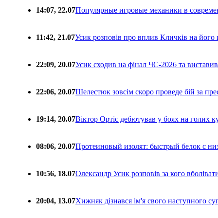
14:07, 22.07
Популярные игровые механики в совреме
11:42, 21.07
Усик розповів про вплив Кличків на його 
22:09, 20.07
Усик сходив на фінал ЧС-2026 та вистави
22:06, 20.07
Шелестюк зовсім скоро проведе бій за п
19:14, 20.07
Віктор Ортіс дебютував у боях на голих 
08:06, 20.07
Протеиновый изолят: быстрый белок с ни
10:56, 18.07
Олександр Усик розповів за кого вболіва
20:04, 13.07
Хижняк дізнався ім'я свого наступного с