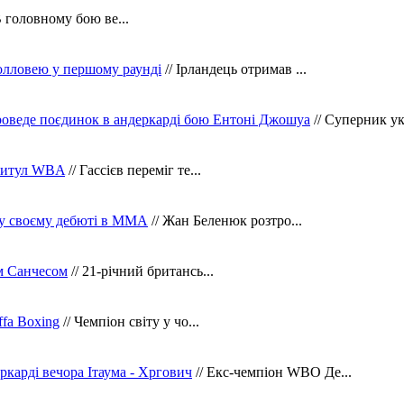
В головному бою ве...
олловею у першому раунді
// Ірландець отримав ...
оведе поєдинок в андеркарді бою Ентоні Джошуа
// Суперник укр
 титул WBA
// Гассієв переміг те...
 у своєму дебюті в ММА
// Жан Беленюк розтро...
м Санчесом
// 21-річний британсь...
fa Boxing
// Чемпіон світу у чо...
ркарді вечора Ітаума - Хргович
// Екс-чемпіон WBO Де...