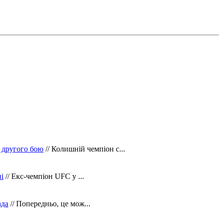
 другого бою
// Колишній чемпіон с...
і
// Екс-чемпіон UFC у ...
ада
// Попередньо, це мож...