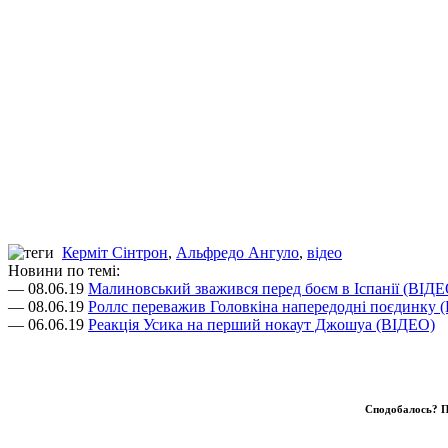
Керміт Сінтрон
,
Альфредо Ангуло
,
відео
Новини по темі:
— 08.06.19
Малиновський зважився перед боєм в Іспанії (ВІДЕ
— 08.06.19
Роллс переважив Головкіна напередодні поєдинку 
— 06.06.19
Реакція Усика на перший нокаут Джошуа (ВІДЕО)
Сподобалось? П