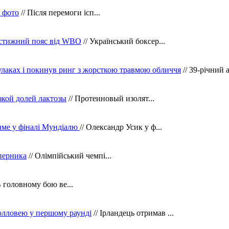
в фото
// Після перемоги ісп...
рестижний пояс від WBO
// Український боксер...
кулаках і покинув ринг з жорсткою травмою обличчя
// 39-річний 
зкой долей лактозы
// Протеиновый изолят...
тиме у фіналі Мундіалю
// Олександр Усик у ф...
уперника
// Олімпійський чемпі...
В головному бою ве...
олловею у першому раунді
// Ірландець отримав ...