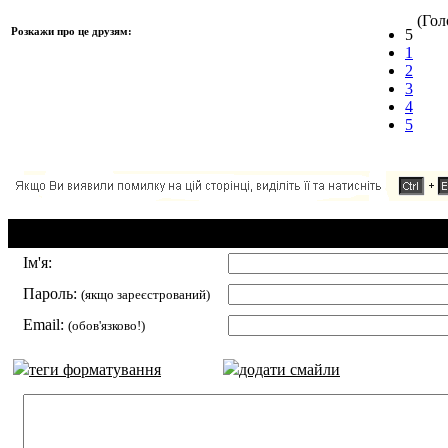
(Голо
Розкажи про це друзям:
5
1
2
3
4
5
Додавання коментаря:
Ім'я:
Пароль:
(якщо зареєстрований)
Email:
(обов'язково!)
теги форматування
додати смайли