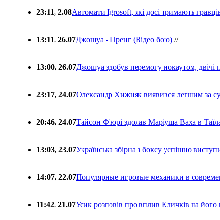
23:11, 2.08
Автомати Igrosoft, які досі тримають гравц
13:11, 26.07
Джошуа - Пренг (Відео бою)
//
13:00, 26.07
Джошуа здобув перемогу нокаутом, двічі 
23:17, 24.07
Олександр Хижняк виявився легшим за с
20:46, 24.07
Тайсон Ф'юрі здолав Маріуша Ваха в Таїл
13:03, 23.07
Українська збірна з боксу успішно виступ
14:07, 22.07
Популярные игровые механики в совреме
11:42, 21.07
Усик розповів про вплив Кличків на його 