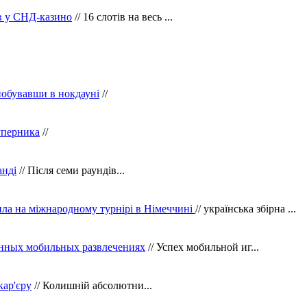
ів у СНД-казино
// 16 слотів на весь ...
побувавши в нокдауні
//
уперника
//
анді
// Після семи раундів...
ила на міжнародному турнірі в Німеччині
// українська збірна ...
нных мобильных развлечениях
// Успех мобильной иг...
кар'єру
// Колишній абсолютни...