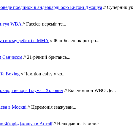
оведе поєдинок в андеркарді бою Ентоні Джошуа
// Суперник укр
 титул WBA
// Гассієв переміг те...
 у своєму дебюті в ММА
// Жан Беленюк розтро...
м Санчесом
// 21-річний британсь...
fa Boxing
// Чемпіон світу у чо...
ркарді вечора Ітаума - Хргович
// Екс-чемпіон WBO Де...
сієва в Москві
// Церемонія зважуван...
ю Ф'юрі-Джошуа в Англії
// Нещодавно з'явилис...