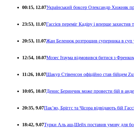
00:15, 12.07
Український боксер Олександр Хижняк пр
23:53, 11.07
Гассієв переміг Кадіру і вперше захистив
20:53, 11.07
Жан Беленюк розтрощив суперника в суп
12:54, 10.07
Мозес Ітаума відмовився битися з Френко
11:26, 10.07
Шакур Стівенсон офіційно став бійцем Zuf
10:05, 10.07
Денис Беринчик може провести бій в анде
20:35, 9.07
Пакʼяо, Бріггс та Чісора відвідають бій Гас
18:42, 9.07
Турки Аль аш-Шейх поставив умову для бо