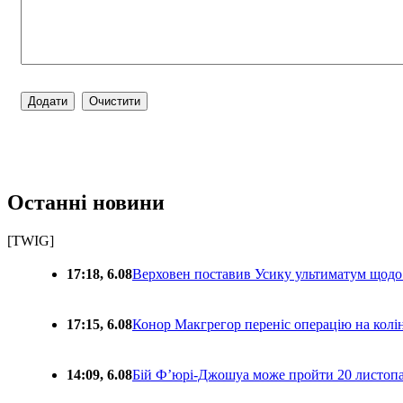
Останні новини
[TWIG]
17:18, 6.08
Верховен поставив Усику ультиматум щодо
17:15, 6.08
Конор Макгрегор переніс операцію на колін
14:09, 6.08
Бій Ф’юрі-Джошуа може пройти 20 листоп