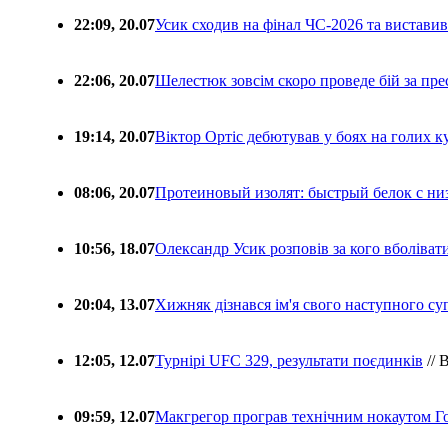
22:09, 20.07
Усик сходив на фінал ЧС-2026 та вистави
22:06, 20.07
Шелестюк зовсім скоро проведе бій за п
19:14, 20.07
Віктор Ортіс дебютував у боях на голих 
08:06, 20.07
Протеиновый изолят: быстрый белок с ни
10:56, 18.07
Олександр Усик розповів за кого вболіва
20:04, 13.07
Хижняк дізнався ім'я свого наступного с
12:05, 12.07
Турнірі UFC 329, результати поєдинків
// 
09:59, 12.07
Макгрегор програв технічним нокаутом Г