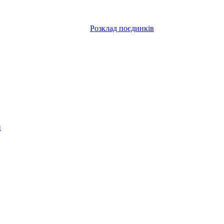
Розклад поєдинків
и