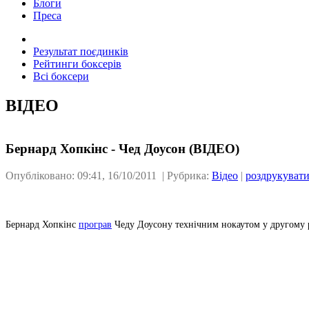
Блоги
Преса
Результат поєдинків
Рейтинги боксерів
Всі боксери
ВІДЕО
Бернард Хопкінс - Чед Доусон (ВІДЕО)
Опубліковано: 09:41, 16/10/2011 | Рубрика:
Відео
|
роздрукуват
Бернард Хопкінс
програв
Чеду Доусону технічним нокаутом у другому 