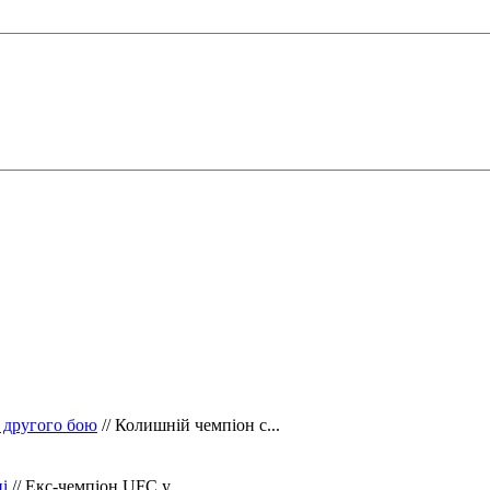
 другого бою
// Колишній чемпіон с...
і
// Екс-чемпіон UFC у ...