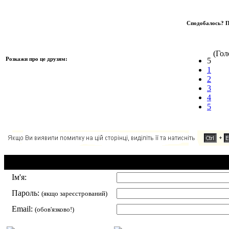
Сподобалось? П
(Голо
Розкажи про це друзям:
5
1
2
3
4
5
Додавання коментаря:
Ім'я:
Пароль:
(якщо зареєстрований)
Email:
(обов'язково!)