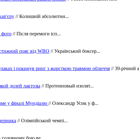
кар'єру
// Колишній абсолютни...
в фото
// Після перемоги ісп...
рестижний пояс від WBO
// Український боксер...
кулаках і покинув ринг з жорсткою травмою обличчя
// 39-річний 
зкой долей лактозы
// Протеиновый изолят...
тиме у фіналі Мундіалю
// Олександр Усик у ф...
уперника
// Олімпійський чемпі...
В головному бою ве...