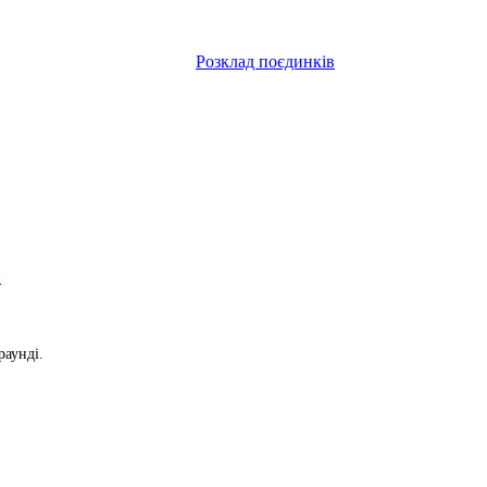
Розклад поєдинків
и
раунді.