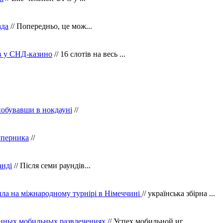
ада
// Попередньо, це мож...
ів у СНД-казино
// 16 слотів на весь ...
побувавши в нокдауні
//
уперника
//
анді
// Після семи раундів...
ила на міжнародному турнірі в Німеччині
// українська збірна ...
нных мобильных развлечениях
// Успех мобильной иг...