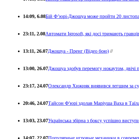
14:09, 6.08
Бій Ф’юрі-Джошуа може пройти 20 листоп
23:11, 2.08
Автомати Igrosoft, які досі тримають гравц
13:11, 26.07
Джошуа - Пренг (Відео бою)
//
13:00, 26.07
Джошуа здобув перемогу нокаутом, двічі 
23:17, 24.07
Олександр Хижняк виявився легшим за с
20:46, 24.07
Тайсон Ф'юрі здолав Маріуша Ваха в Таїл
13:03, 23.07
Українська збірна з боксу успішно виступ
14:07, 22.07
Популярные игровые механики в совреме