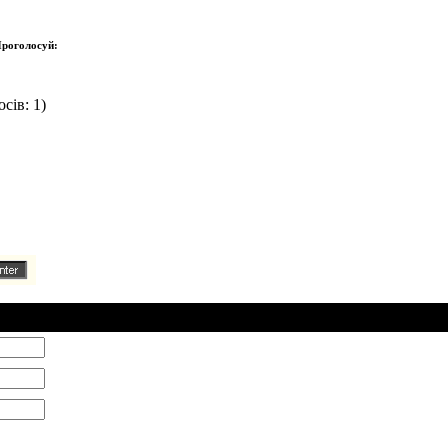
роголосуй:
сів: 1)