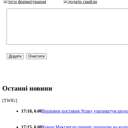
теги форматування
додати смайли
Останні новини
[TWIG]
17:18, 6.08
Верховен поставив Усику ультиматум щодо
17:15, 6.08
Конор Макгрегор переніс операцію на колін