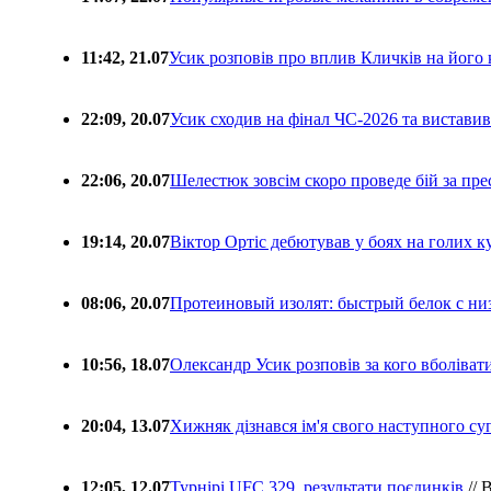
11:42, 21.07
Усик розповів про вплив Кличків на його 
22:09, 20.07
Усик сходив на фінал ЧС-2026 та вистави
22:06, 20.07
Шелестюк зовсім скоро проведе бій за п
19:14, 20.07
Віктор Ортіс дебютував у боях на голих 
08:06, 20.07
Протеиновый изолят: быстрый белок с ни
10:56, 18.07
Олександр Усик розповів за кого вболіва
20:04, 13.07
Хижняк дізнався ім'я свого наступного с
12:05, 12.07
Турнірі UFC 329, результати поєдинків
// 