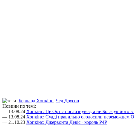
Бернард Хопкінс
,
Чед Доусон
Новини по темі:
— 13.08.24
Хопкінс: Це Ортіс послизнувся, а не Богачук його в
— 13.08.24
Хопкінс: Судді правильно оголосили переможцем Ор
— 21.10.23
Хопкінс: Джервонта Девіс - король P4P