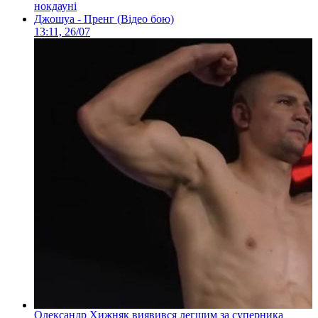
нокдауні
Джошуа - Пренг (Відео бою)
13:11, 26/07
Олександр Хижняк виявився легшим за суперника