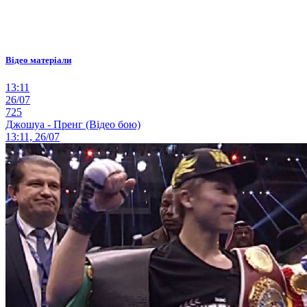
Відео матеріали
13:11
26/07
725
Джошуа - Пренг (Відео бою)
13:11, 26/07