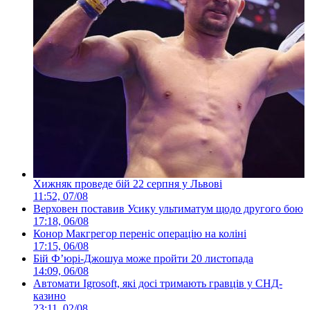
Хижняк проведе бій 22 серпня у Львові
11:52, 07/08
Верховен поставив Усику ультиматум щодо другого бою
17:18, 06/08
Конор Макгрегор переніс операцію на коліні
17:15, 06/08
Бій Ф’юрі-Джошуа може пройти 20 листопада
14:09, 06/08
Автомати Igrosoft, які досі тримають гравців у СНД-
казино
23:11, 02/08