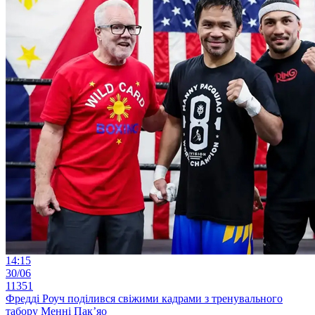
14:15
30/06
11351
Фредді Роуч поділився свіжими кадрами з тренувального
табору Менні Пак’яо