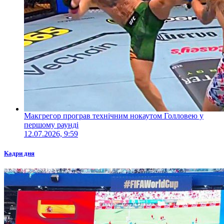
Макгрегор програв технічним нокаутом Голловею у
першому раунді
12.07.2026, 9:59
Кадри дня