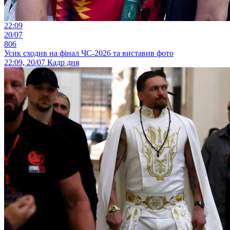
22:09
20/07
806
Усик сходив на фінал ЧС-2026 та виставив фото
22:09, 20/07
Кадр дня