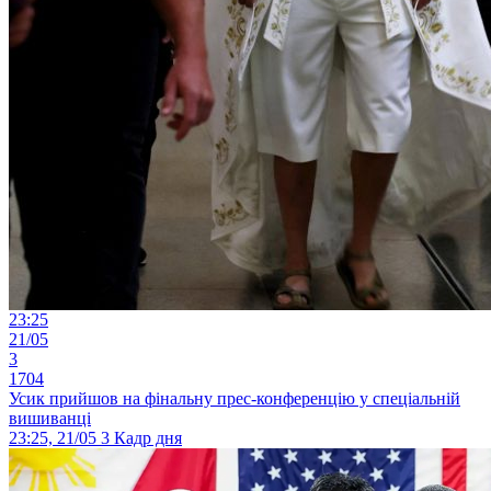
23:25
21/05
3
1704
Усик прийшов на фінальну прес-конференцію у спеціальній
вишиванці
23:25, 21/05
3
Кадр дня