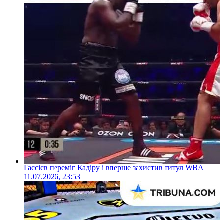
Гассієв переміг Кадіру і вперше захистив титул WBA
11.07.2026, 23:53