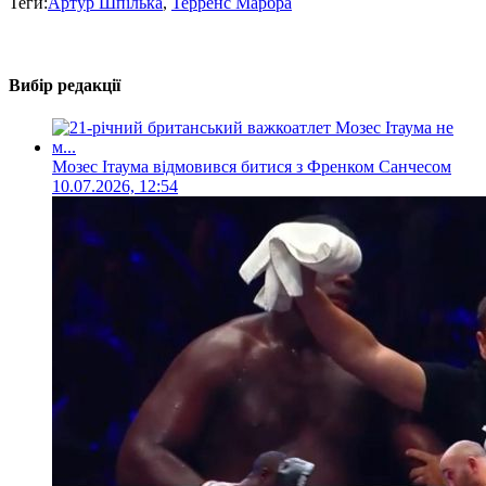
Теги:
Артур Шпілька
,
Терренс Марбра
Вибір редакції
Мозес Ітаума відмовився битися з Френком Санчесом
10.07.2026, 12:54