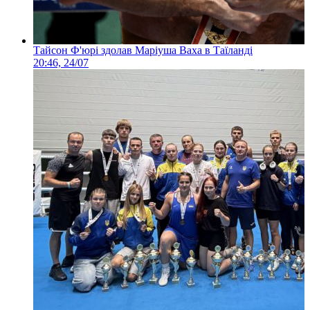
Тайсон Ф'юрі здолав Маріуша Ваха в Таїланді
20:46, 24/07