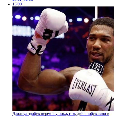
13:00
Джошуа здобув перемогу нокаутом, двічі побувавши в