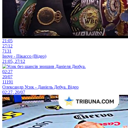
21:05
27/12
7131
Іноуе - Пікассо (Відео)
21:05, 27/12
02:27
20/07
11191
Олександр Усик - Даніель Дебуа. Відео
02:27, 20/07