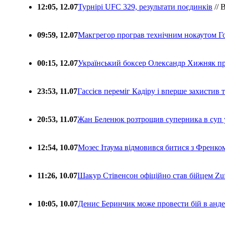
12:05, 12.07
Турнірі UFC 329, результати поєдинків
// 
09:59, 12.07
Макгрегор програв технічним нокаутом Г
00:15, 12.07
Український боксер Олександр Хижняк пр
23:53, 11.07
Гассієв переміг Кадіру і вперше захистив
20:53, 11.07
Жан Беленюк розтрощив суперника в суп
12:54, 10.07
Мозес Ітаума відмовився битися з Френко
11:26, 10.07
Шакур Стівенсон офіційно став бійцем Zuf
10:05, 10.07
Денис Беринчик може провести бій в анде