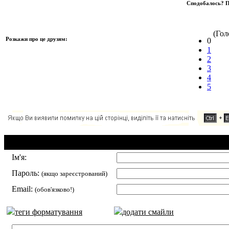
Сподобалось? П
(Голо
Розкажи про це друзям:
0
1
2
3
4
5
Додавання коментаря:
Ім'я:
Пароль:
(якщо зареєстрований)
Email:
(обов'язково!)
теги форматування
додати смайли