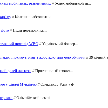
нных мобильных развлечениях
// Успех мобильной иг...
кар'єру
// Колишній абсолютни...
в фото
// Після перемоги ісп...
рестижний пояс від WBO
// Український боксер...
кулаках і покинув ринг з жорсткою травмою обличчя
// 39-річний 
зкой долей лактозы
// Протеиновый изолят...
тиме у фіналі Мундіалю
// Олександр Усик у ф...
уперника
// Олімпійський чемпі...