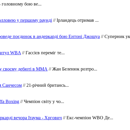
В головному бою ве...
олловею у першому раунді
// Ірландець отримав ...
оведе поєдинок в андеркарді бою Ентоні Джошуа
// Суперник укр
 титул WBA
// Гассієв переміг те...
 у своєму дебюті в ММА
// Жан Беленюк розтро...
м Санчесом
// 21-річний британсь...
fa Boxing
// Чемпіон світу у чо...
ркарді вечора Ітаума - Хргович
// Екс-чемпіон WBO Де...