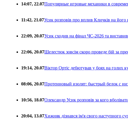
14:07, 22.07
Популярные игровые механики в совреме
11:42, 21.07
Усик розповів про вплив Кличків на його 
22:09, 20.07
Усик сходив на фінал ЧС-2026 та вистави
22:06, 20.07
Шелестюк зовсім скоро проведе бій за п
19:14, 20.07
Віктор Ортіс дебютував у боях на голих 
08:06, 20.07
Протеиновый изолят: быстрый белок с ни
10:56, 18.07
Олександр Усик розповів за кого вболіва
20:04, 13.07
Хижняк дізнався ім'я свого наступного с