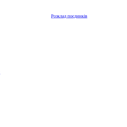
Розклад поєдинків
и