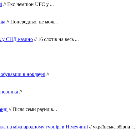
і
// Екс-чемпіон UFC у ...
ада
// Попередньо, це мож...
ів у СНД-казино
// 16 слотів на весь ...
побувавши в нокдауні
//
уперника
//
анді
// Після семи раундів...
ила на міжнародному турнірі в Німеччині
// українська збірна ...