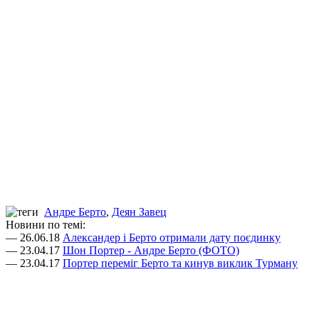
Андре Берто
,
Деян Завец
Новини по темі:
— 26.06.18
Александер і Берто отримали дату поєдинку
— 23.04.17
Шон Портер - Андре Берто (ФОТО)
— 23.04.17
Портер переміг Берто та кинув виклик Турману