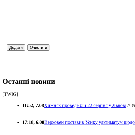
Останні новини
[TWIG]
11:52, 7.08
Хижняк проведе бій 22 серпня у Львові
// У
17:18, 6.08
Верховен поставив Усику ультиматум щодо