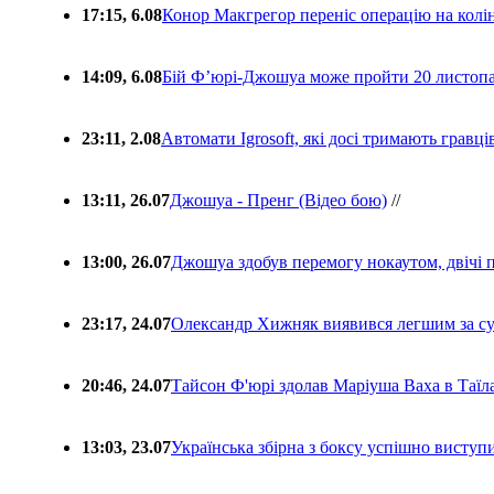
17:15, 6.08
Конор Макгрегор переніс операцію на колін
14:09, 6.08
Бій Ф’юрі-Джошуа може пройти 20 листоп
23:11, 2.08
Автомати Igrosoft, які досі тримають гравц
13:11, 26.07
Джошуа - Пренг (Відео бою)
//
13:00, 26.07
Джошуа здобув перемогу нокаутом, двічі 
23:17, 24.07
Олександр Хижняк виявився легшим за с
20:46, 24.07
Тайсон Ф'юрі здолав Маріуша Ваха в Таїл
13:03, 23.07
Українська збірна з боксу успішно виступ