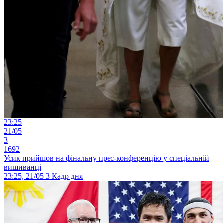
23:25
21/05
3
1692
Усик прийшов на фінальну прес-конференцію у спеціальній
вишиванці
23:25, 21/05
3
Кадр дня