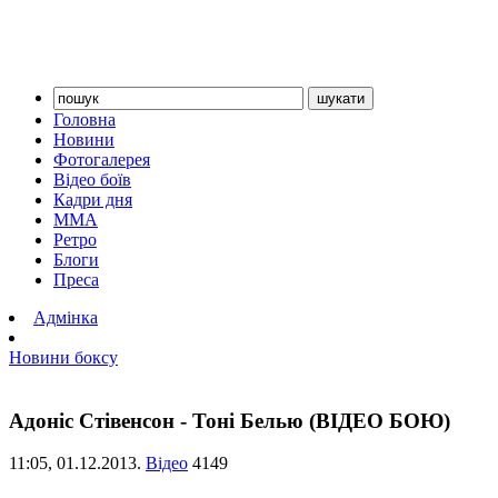
Головна
Новини
Фотогалерея
Відео боїв
Кадри дня
ММА
Ретро
Блоги
Преса
Адмінка
Новини боксу
Адоніс Стівенсон - Тоні Белью (ВІДЕО БОЮ)
11:05,
01.12.2013.
Відео
4149