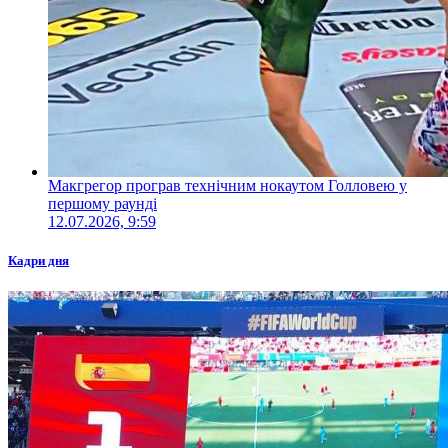
Макгрегор програв технічним нокаутом Голловею у
першому раунді
12.07.2026, 9:59
Кадри дня