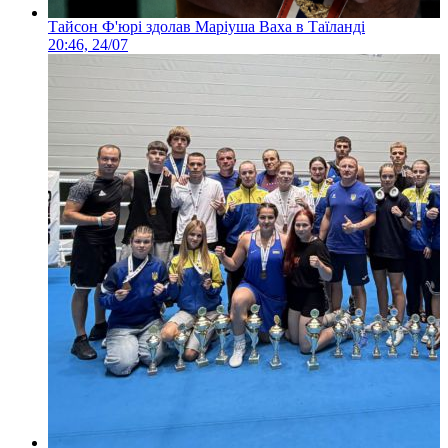
Тайсон Ф'юрі здолав Маріуша Ваха в Таїланді
20:46, 24/07