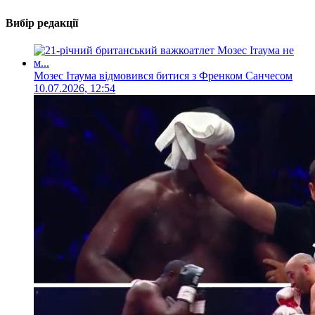
Вибір редакції
Мозес Ітаума відмовився битися з Френком Санчесом
10.07.2026, 12:54