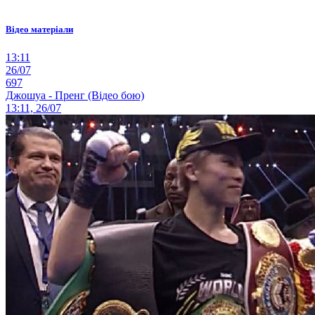
Відео матеріали
13:11
26/07
697
Джошуа - Пренг (Відео бою)
13:11, 26/07