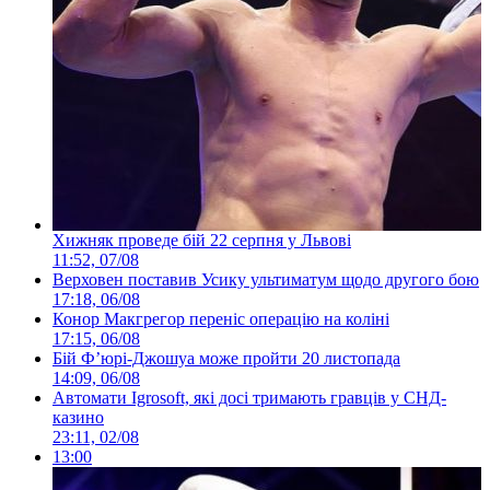
Хижняк проведе бій 22 серпня у Львові
11:52, 07/08
Верховен поставив Усику ультиматум щодо другого бою
17:18, 06/08
Конор Макгрегор переніс операцію на коліні
17:15, 06/08
Бій Ф’юрі-Джошуа може пройти 20 листопада
14:09, 06/08
Автомати Igrosoft, які досі тримають гравців у СНД-
казино
23:11, 02/08
13:00