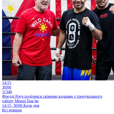
14:15
30/06
11346
Фредді Роуч поділився свіжими кадрами з тренувального
табору Менні Пак’яо
14:15, 30/06
Кадр дня
Всі новини