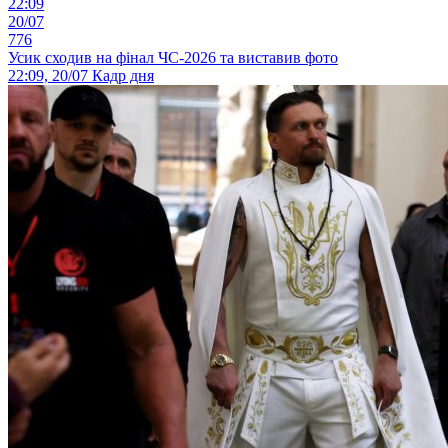
22:09
20/07
776
Усик сходив на фінал ЧС-2026 та виставив фото
22:09, 20/07
Кадр дня