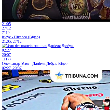
21:05
27/12
7119
Іноуе - Пікассо (Відео)
21:05, 27/12
02:27
20/07
11177
Олександр Усик - Даніель Дебуа. Відео
02:27, 20/07