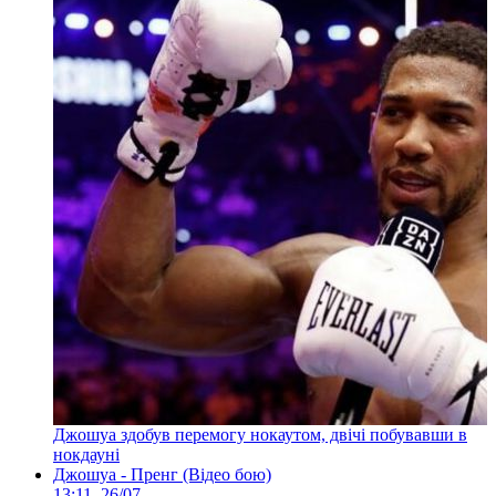
Джошуа здобув перемогу нокаутом, двічі побувавши в
нокдауні
Джошуа - Пренг (Відео бою)
13:11, 26/07