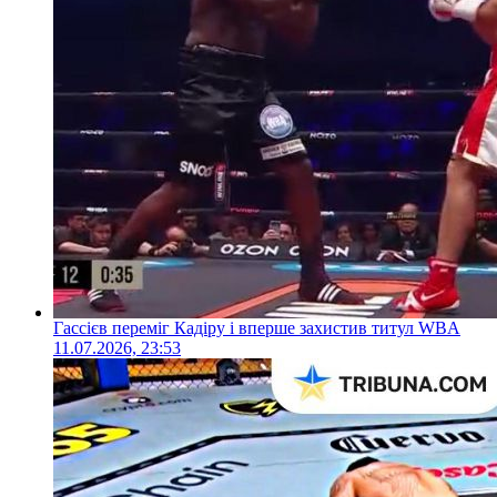
Гассієв переміг Кадіру і вперше захистив титул WBA
11.07.2026, 23:53