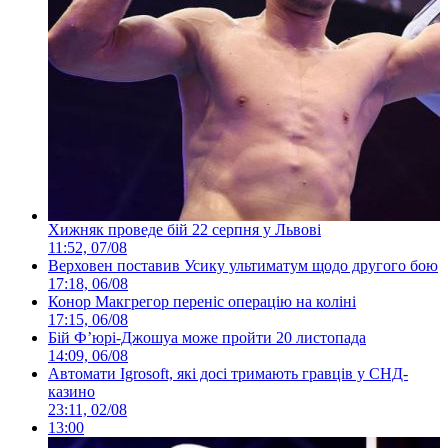
Хижняк проведе бій 22 серпня у Львові
11:52, 07/08
Верховен поставив Усику ультиматум щодо другого бою
17:18, 06/08
Конор Макгрегор переніс операцію на коліні
17:15, 06/08
Бій Ф’юрі-Джошуа може пройти 20 листопада
14:09, 06/08
Автомати Igrosoft, які досі тримають гравців у СНД-
казино
23:11, 02/08
13:00