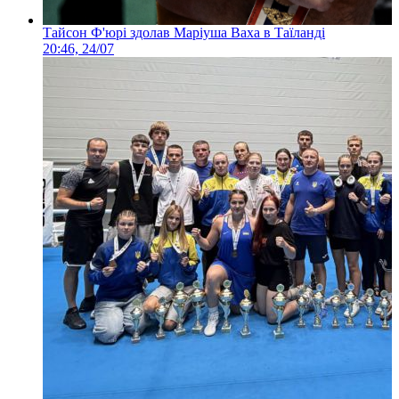
Тайсон Ф'юрі здолав Маріуша Ваха в Таїланді
20:46, 24/07