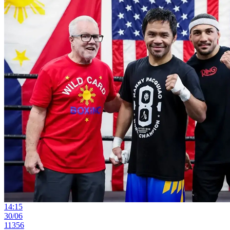
14:15
30/06
11356