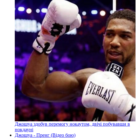
Джошуа здобув перемогу нокаутом, двічі побувавши в
нокдауні
Джошуа - Пренг (Відео бою)