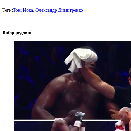
Теги:
Тоні Йока
,
Олександр Димитренко
Вибір редакції