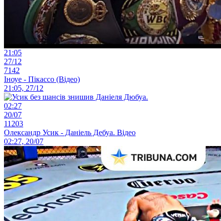
21:05
27/12
7142
Іноуе - Пікассо (Відео)
21:05, 27/12
02:27
20/07
11203
Олександр Усик - Даніель Дебуа. Відео
02:27, 20/07