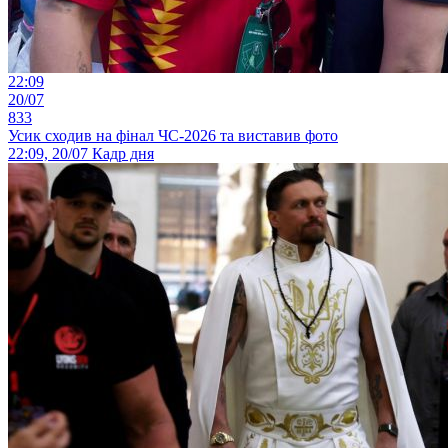
22:09
20/07
833
Усик сходив на фінал ЧС-2026 та виставив фото
22:09, 20/07
Кадр дня