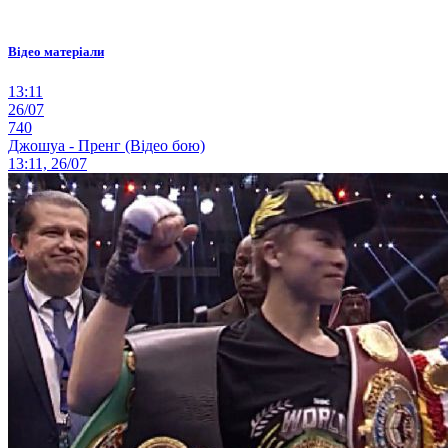
Відео матеріали
13:11
26/07
740
Джошуа - Пренг (Відео бою)
13:11, 26/07