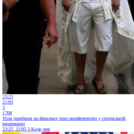
23:25
21/05
3
1708
Усик прийшов на фінальну прес-конференцію у спеціальній
вишиванці
23:25, 21/05
3
Кадр дня