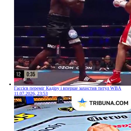
Гассієв переміг Кадіру і вперше захистив титул WBA
11.07.2026, 23:53