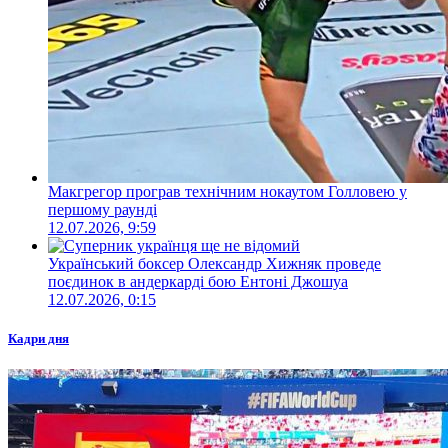
Макгрегор програв технічним нокаутом Голловею у
першому раунді
12.07.2026, 9:59
Український боксер Олександр Хижняк проведе
поєдинок в андеркарді бою Ентоні Джошуа
12.07.2026, 0:15
Кадри дня