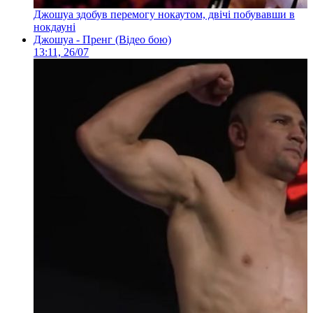
Джошуа здобув перемогу нокаутом, двічі побувавши в
нокдауні
Джошуа - Пренг (Відео бою)
13:11, 26/07