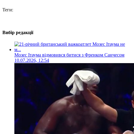
Теги:
Вибір редакції
Мозес Ітаума відмовився битися з Френком Санчесом
10.07.2026, 12:54