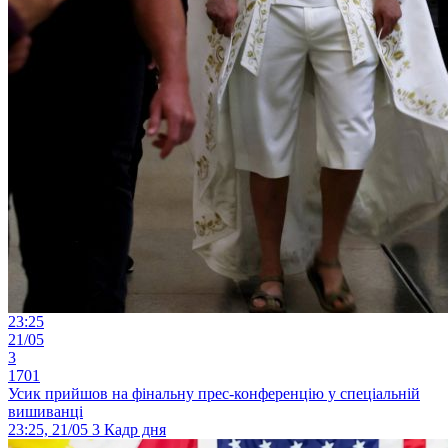
23:25
21/05
3
1701
Усик прийшов на фінальну прес-конференцію у спеціальній
вишиванці
23:25, 21/05
3
Кадр дня