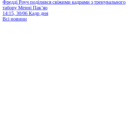
Фредді Роуч поділився свіжими кадрами з тренувального
табору Менні Пак’яо
14:15, 30/06
Кадр дня
Всі новини