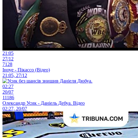
21:05
27/12
7128
Іноуе - Пікассо (Відео)
21:05, 27/12
02:27
20/07
11186
Олександр Усик - Даніель Дебуа. Відео
02:27, 20/07