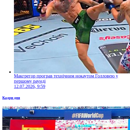
Макгрегор програв технічним нокаутом Голловею у
першому раунді
12.07.2026, 9:59
Кадри дня