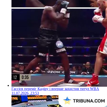
Гассієв переміг Кадіру і вперше захистив титул WBA
11.07.2026, 23:53