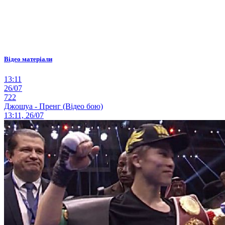
Відео матеріали
13:11
26/07
722
Джошуа - Пренг (Відео бою)
13:11, 26/07