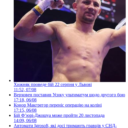
Хижняк проведе бій 22 серпня у Львові
11:52, 07/08
Верховен поставив Усику ультиматум щодо другого бою
17:18, 06/08
Конор Макгрегор переніс операцію на коліні
17:15, 06/08
Бій Ф’юрі-Джошуа може пройти 20 листопада
14:09, 06/08
Автомати Igrosoft, які досі тримають гравців у СНД-