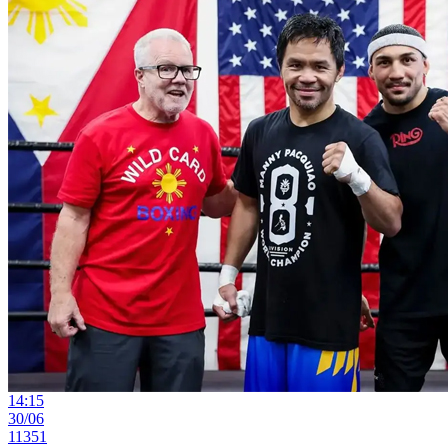
14:15
30/06
11351