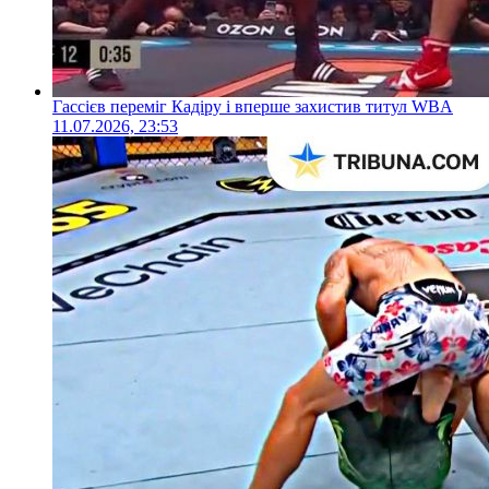
Гассієв переміг Кадіру і вперше захистив титул WBA
11.07.2026, 23:53