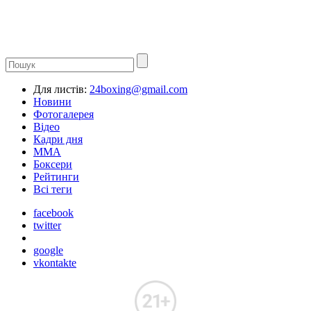
Для листів:
24boxing@gmail.com
Новини
Фотогалерея
Відео
Кадри дня
ММА
Боксери
Рейтинги
Всі теги
facebook
twitter
google
vkontakte