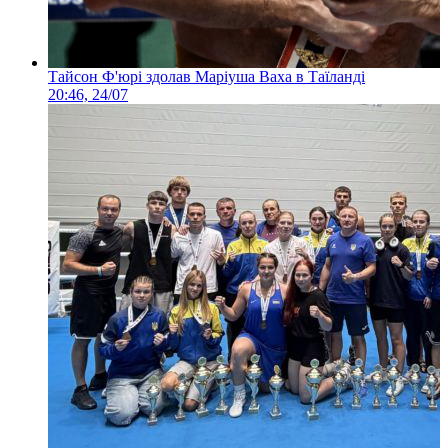
Тайсон Ф'юрі здолав Маріуша Ваха в Таїланді
20:46, 24/07