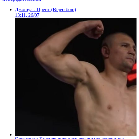
Джошуа - Пренг (Відео бою)
13:11, 26/07
Олександр Хижняк виявився легшим за суперника