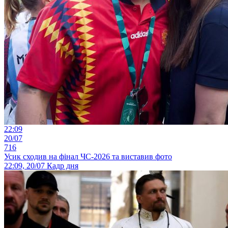
22:09
20/07
716
Усик сходив на фінал ЧС-2026 та виставив фото
22:09, 20/07
Кадр дня