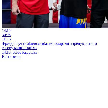
14:15
30/06
11337
Фредді Роуч поділився свіжими кадрами з тренувального
табору Менні Пак’яо
14:15, 30/06
Кадр дня
Всі новини