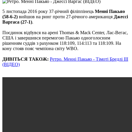
5 листопада 2016 року 37-річний філіппінець
Менні Пакьяо
(58-6-2)
вийшов на ринг проти 27-річного американця
Джессі
Варгаса (27-1)
.
Поєдинок відбувся на арені Thomas & Mack Center, Лас-Вегас,
США і завершився перемогою Пакьяо одноголосним
рішенням суддів з рахунком 118:109, 114:113 та 118:109. На
кону стояв пояс чемпіона світу WBO.
ДИВІТЬСЯ ТАКОЖ:
Ретро. Менні Пакьяо - Тімоті Бредлі ІІІ
(ВІДЕО)