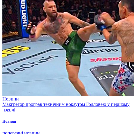
Новини
Макгрегор програв технічним нокаутом Голловею у першому
раунді
Новини
попередні новини