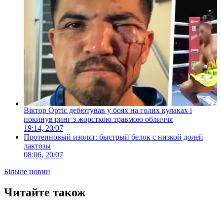
Віктор Ортіс дебютував у боях на голих кулаках і
покинув ринг з жорсткою травмою обличчя
19:14, 20/07
Протеиновый изолят: быстрый белок с низкой долей
лактозы
08:06, 20/07
Більше новин
Читайте також