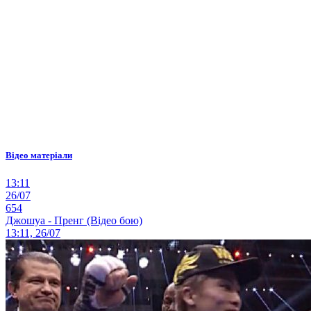
Відео матеріали
13:11
26/07
654
Джошуа - Пренг (Відео бою)
13:11, 26/07