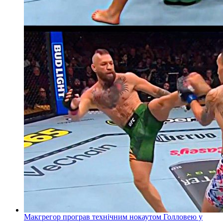
Макгрегор програв технічним нокаутом Голловею у