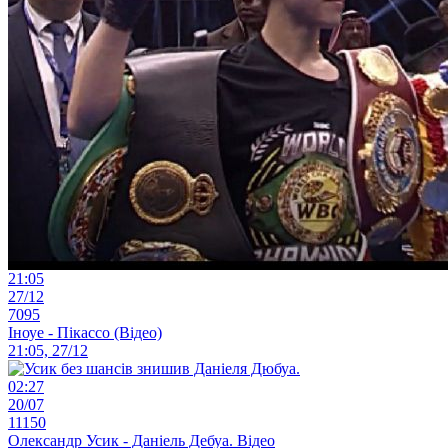
21:05
27/12
7095
Іноуе - Пікассо (Відео)
21:05, 27/12
02:27
20/07
11150
Олександр Усик - Даніель Дебуа. Відео