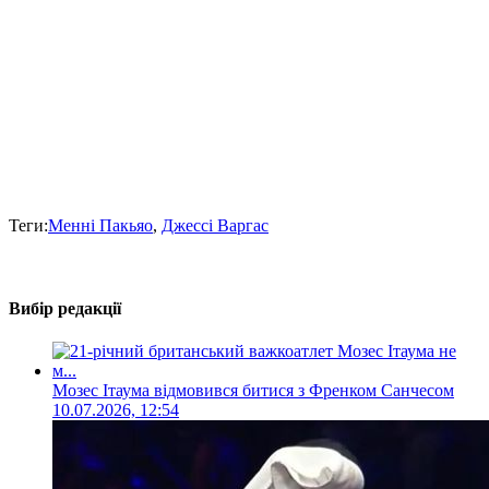
Теги:
Менні Пакьяо
,
Джессі Варгас
Вибір редакції
Мозес Ітаума відмовився битися з Френком Санчесом
10.07.2026, 12:54