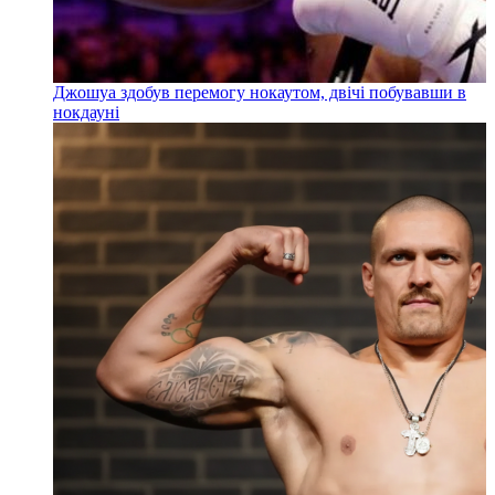
Джошуа здобув перемогу нокаутом, двічі побувавши в
нокдауні