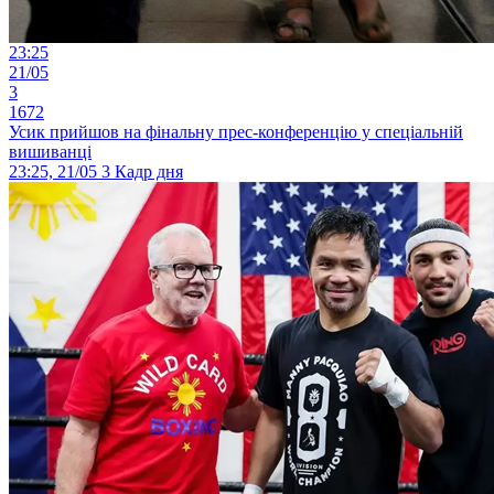
23:25
21/05
3
1672
Усик прийшов на фінальну прес-конференцію у спеціальній
вишиванці
23:25, 21/05
3
Кадр дня