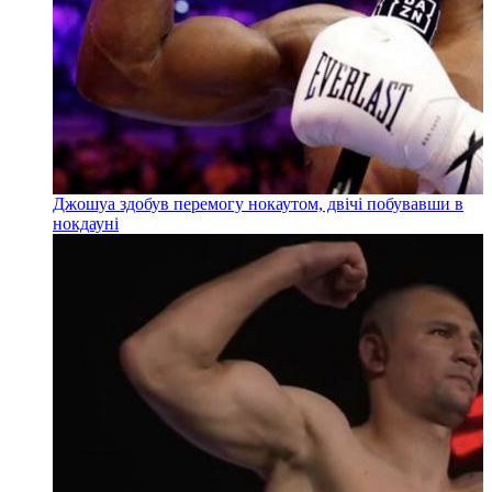
Джошуа здобув перемогу нокаутом, двічі побувавши в
нокдауні