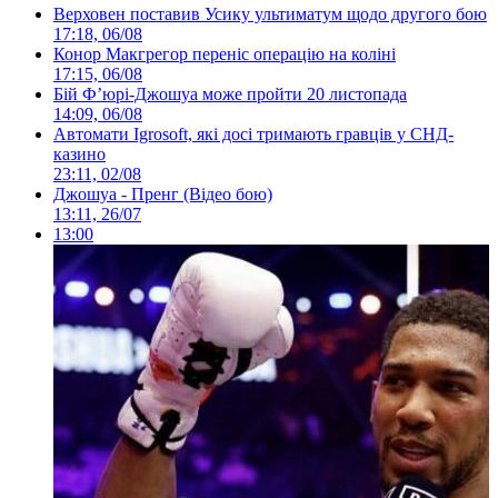
Верховен поставив Усику ультиматум щодо другого бою
17:18, 06/08
Конор Макгрегор переніс операцію на коліні
17:15, 06/08
Бій Ф’юрі-Джошуа може пройти 20 листопада
14:09, 06/08
Автомати Igrosoft, які досі тримають гравців у СНД-
казино
23:11, 02/08
Джошуа - Пренг (Відео бою)
13:11, 26/07
13:00