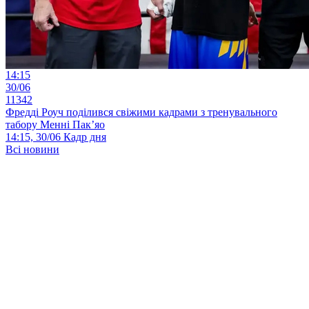
14:15
30/06
11342
Фредді Роуч поділився свіжими кадрами з тренувального
табору Менні Пак’яо
14:15, 30/06
Кадр дня
Всі новини