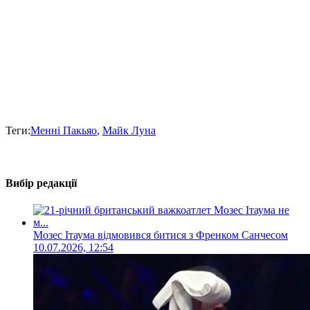
Теги:
Менні Пакьяо
,
Майк Луна
Вибір редакції
Мозес Ітаума відмовився битися з Френком Санчесом
10.07.2026, 12:54