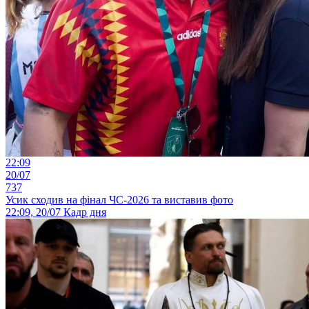
22:09
20/07
737
Усик сходив на фінал ЧС-2026 та виставив фото
22:09, 20/07
Кадр дня