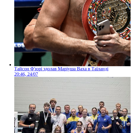
Тайсон Ф'юрі здолав Маріуша Ваха в Таїланді
20:46, 24/07