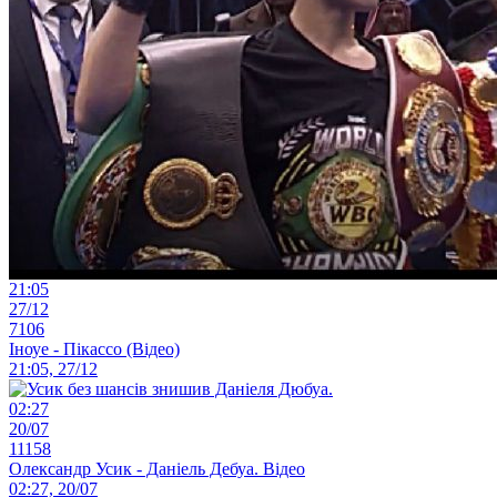
21:05
27/12
7106
Іноуе - Пікассо (Відео)
21:05, 27/12
02:27
20/07
11158
Олександр Усик - Даніель Дебуа. Відео
02:27, 20/07