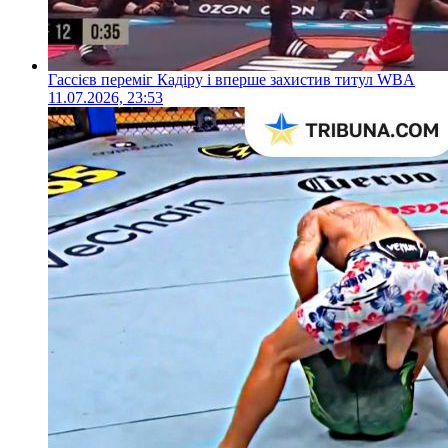
Гассієв переміг Кадіру і вперше захистив титул WBA
11.07.2026, 23:53