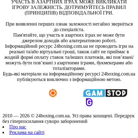
УЧАСТЬ В АЗАРТНИХ ІГРАХ МОЖЕ ВИКЛИКАТИ
ІГРОВУ ЗАЛЕЖНІСТЬ. ДОТРИМУЙТЕСЬ ПРАВИЛ
(ПРИНЦИПІВ) ВІДПОВІДАЛЬНОЇ ГРИ.
При виявленні перших ознак залежності негайно зверніться
до спеціаліста.
Пам'ятайте, що участь в азартних іграх не може бути
джерелом доходів або альтернативою роботі.
Інформаційний ресурс 24boxing.com.ua не проводить ігри на
реальні та/або віртуальні гроші, також сайт не приймає в
жодній формі оплату ставок та/інших платежів, які пов’язані/
можуть бути пов’язані з азартними іграми, букмекерами або
тоталізаторами.
Будь-які матеріали на інформаційному ресурсі 24boxing.com.ua
публікуються виключно з інформаційною метою.
2010 — 2026 ©
24boxing.com.ua.
Усi права захищенi. Передрук
без гіперпосилання суворо заборонений
Про нас
Реклама на сайті