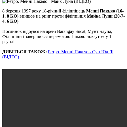
8 березня 1997 року 18-річний філіппінець
Менні Пакьяо (16-
1, 8 КО)
вийшов на ринг проти філіппінця
Майка Луни (20-7-
4, 6 КО)
.
Поєдинок відбувся на арені Barangay Sucat, Мунтінлупа,
Філіппіни і завершився перемогою Пакьяо нокаутом у 1
раунді.
ДИВІТЬСЯ ТАКОЖ:
Ретро. Менні Пакьяо - Cун Юл Лі
(ВІДЕО)