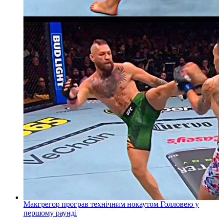
Макгрегор програв технічним нокаутом Голловею у
першому раунді