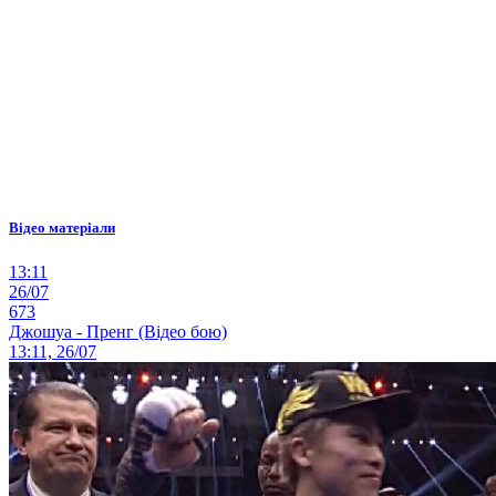
Відео матеріали
13:11
26/07
673
Джошуа - Пренг (Відео бою)
13:11, 26/07