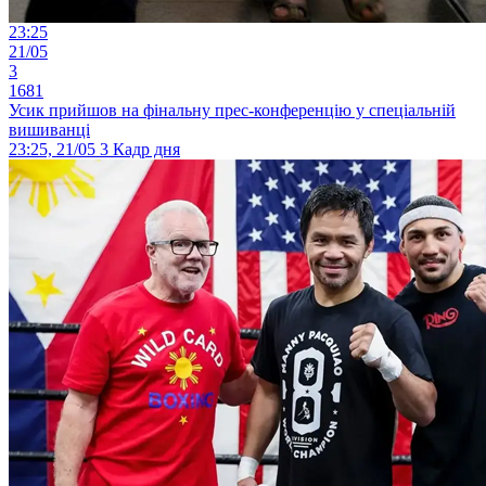
23:25
21/05
3
1681
Усик прийшов на фінальну прес-конференцію у спеціальній
вишиванці
23:25, 21/05
3
Кадр дня