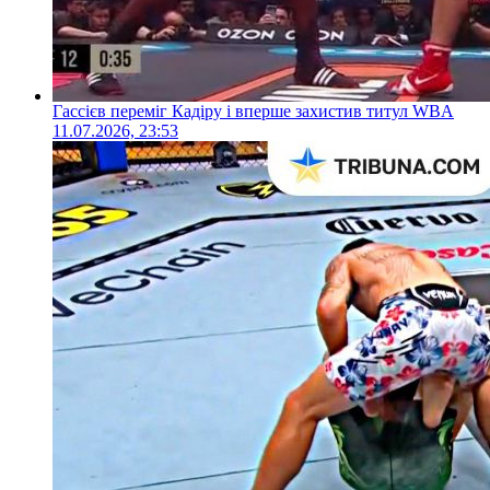
Гассієв переміг Кадіру і вперше захистив титул WBA
11.07.2026, 23:53