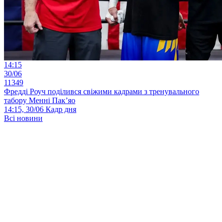
14:15
30/06
11349
Фредді Роуч поділився свіжими кадрами з тренувального
табору Менні Пак’яо
14:15, 30/06
Кадр дня
Всі новини