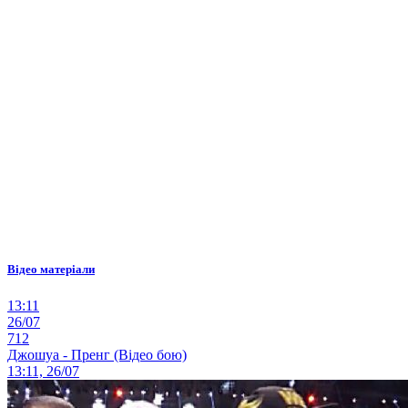
Відео матеріали
13:11
26/07
712
Джошуа - Пренг (Відео бою)
13:11, 26/07