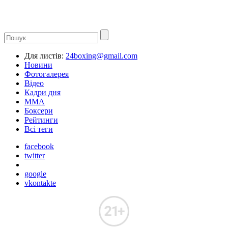
Для листів:
24boxing@gmail.com
Новини
Фотогалерея
Відео
Кадри дня
ММА
Боксери
Рейтинги
Всі теги
facebook
twitter
google
vkontakte