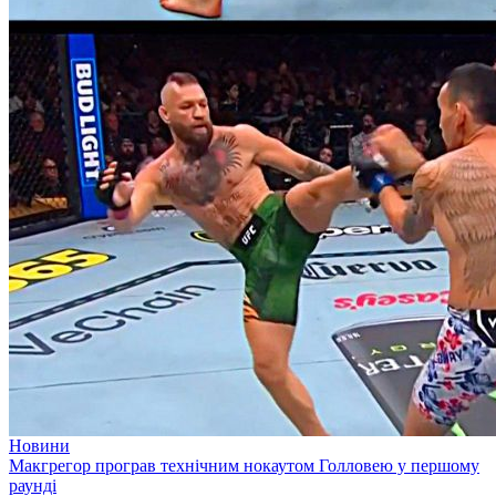
Новини
Макгрегор програв технічним нокаутом Голловею у першому
раунді