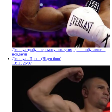
Джошуа здобув перемогу нокаутом, двічі побувавши в
нокдауні
Джошуа - Пренг (Відео бою)
13:11, 26/07