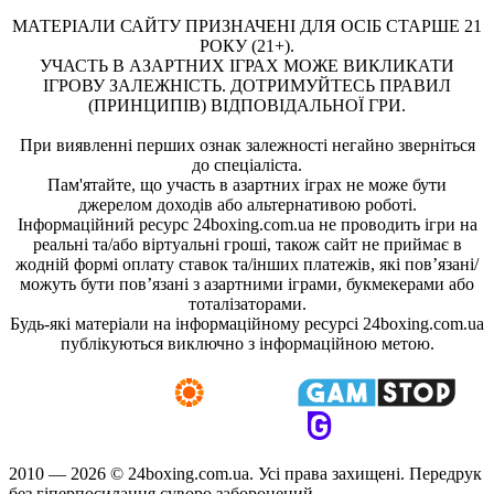
МАТЕРІАЛИ САЙТУ ПРИЗНАЧЕНІ ДЛЯ ОСІБ СТАРШЕ 21
РОКУ (21+).
УЧАСТЬ В АЗАРТНИХ ІГРАХ МОЖЕ ВИКЛИКАТИ
ІГРОВУ ЗАЛЕЖНІСТЬ. ДОТРИМУЙТЕСЬ ПРАВИЛ
(ПРИНЦИПІВ) ВІДПОВІДАЛЬНОЇ ГРИ.
При виявленні перших ознак залежності негайно зверніться
до спеціаліста.
Пам'ятайте, що участь в азартних іграх не може бути
джерелом доходів або альтернативою роботі.
Інформаційний ресурс 24boxing.com.ua не проводить ігри на
реальні та/або віртуальні гроші, також сайт не приймає в
жодній формі оплату ставок та/інших платежів, які пов’язані/
можуть бути пов’язані з азартними іграми, букмекерами або
тоталізаторами.
Будь-які матеріали на інформаційному ресурсі 24boxing.com.ua
публікуються виключно з інформаційною метою.
2010 — 2026 ©
24boxing.com.ua.
Усi права захищенi. Передрук
без гіперпосилання суворо заборонений