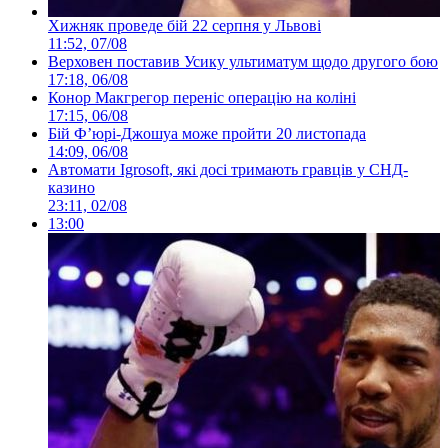
Хижняк проведе бій 22 серпня у Львові
11:52, 07/08
Верховен поставив Усику ультиматум щодо другого бою
17:18, 06/08
Конор Макгрегор переніс операцію на коліні
17:15, 06/08
Бій Ф’юрі-Джошуа може пройти 20 листопада
14:09, 06/08
Автомати Igrosoft, які досі тримають гравців у СНД-
казино
23:11, 02/08
13:00