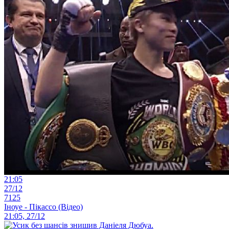
21:05
27/12
7125
Іноуе - Пікассо (Відео)
21:05, 27/12