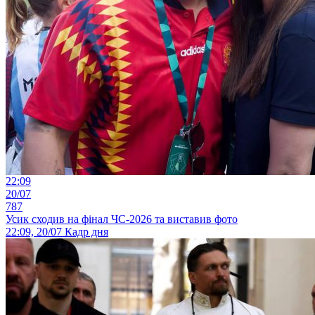
22:09
20/07
787
Усик сходив на фінал ЧС-2026 та виставив фото
22:09, 20/07
Кадр дня