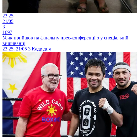
23:25
21/05
3
1697
Усик прийшов на фінальну прес-конференцію у спеціальній
вишиванці
23:25, 21/05
3
Кадр дня