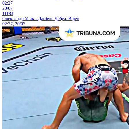
02:27
20/07
11183
Олександр Усик - Даніель Дебуа. Відео
02:27, 20/07