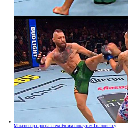
Макгрегор програв технічним нокаутом Голловею у