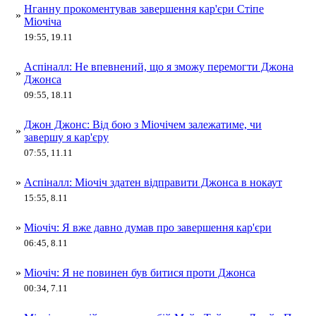
Нганну прокоментував завершення кар'єри Стіпе
»
Міочіча
19:55, 19.11
Аспіналл: Не впевнений, що я зможу перемогти Джона
»
Джонса
09:55, 18.11
Джон Джонс: Від бою з Міочічем залежатиме, чи
»
завершу я кар'єру
07:55, 11.11
»
Аспіналл: Міочіч здатен відправити Джонса в нокаут
15:55, 8.11
»
Міочіч: Я вже давно думав про завершення кар'єри
06:45, 8.11
»
Міочіч: Я не повинен був битися проти Джонса
00:34, 7.11