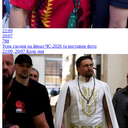
22:09
20/07
788
Усик сходив на фінал ЧС-2026 та виставив фото
22:09, 20/07
Кадр дня