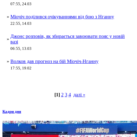
07:55, 24.03
»
Міочіч поділився очікуваннями від бою з Нганну
22:55, 14.03
Джонс розповів, як збирається завоювати пояс у новій
»
вазі
06:55, 13.03
»
Волков дав прогноз на бій Міочіч-Нганну
17:55, 19.02
[1]
2
3
4
далі »
Кадри дня