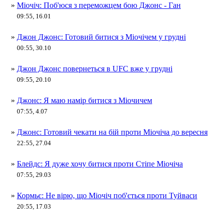
»
Міочіч: Поб'юся з переможцем бою Джонс - Ган
09:55, 16.01
»
Джон Джонс: Готовий битися з Міочічем у грудні
00:55, 30.10
»
Джон Джонс повернеться в UFC вже у грудні
09:55, 20.10
»
Джонс: Я маю намір битися з Міочичем
07:55, 4.07
»
Джонс: Готовий чекати на бій проти Міочіча до вересня
22:55, 27.04
»
Блейдс: Я дуже хочу битися проти Стіпе Міочіча
07:55, 29.03
»
Кормьє: Не вірю, що Міочіч поб'ється проти Туйваси
20:55, 17.03