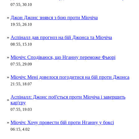
07:55, 30.10
»
Джон Джонс знявся з бою проти Міочіча
19:55, 26.10
»
Аспіналл дав прогноз на бій Джонса та Міочіча
08:55, 15.10
»
Міочіч: Сподіваюся, що Нганну переможе Фьюрі
07:55, 29.09
»
Міочіч: Мені довелося погодитися на бій проти Джонса
21:55, 18.07
Аспіналл: Джонс поб'ється проти Міочіча і завершить
»
кар'єру
07:55, 19.03
»
Міочіч: Хочу провести бій проти Нганну у боксі
06:15, 4.02