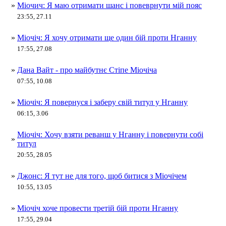
»
Міочич: Я маю отримати шанс і повеврнути мій пояс
23:55, 27.11
»
Міочіч: Я хочу отримати ще один бій проти Нганну
17:55, 27.08
»
Дана Вайт - про майбутнє Стіпе Міочіча
07:55, 10.08
»
Міочіч: Я повернуся і заберу свій титул у Нганну
06:15, 3.06
Міочіч: Хочу взяти реванш у Нганну і повернути собі
»
титул
20:55, 28.05
»
Джонс: Я тут не для того, щоб битися з Міочічем
10:55, 13.05
»
Міочіч хоче провести третій бій проти Нганну
17:55, 29.04