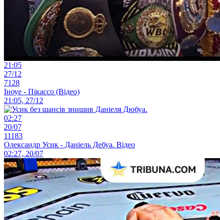
21:05
27/12
7128
Іноуе - Пікассо (Відео)
21:05, 27/12
02:27
20/07
11183
Олександр Усик - Даніель Дебуа. Відео
02:27, 20/07