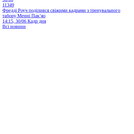
11349
Фредді Роуч поділився свіжими кадрами з тренувального
табору Менні Пак’яо
14:15, 30/06
Кадр дня
Всі новини