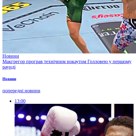
Новини
Макгрегор програв технічним нокаутом Голловею у першому
раунді
Новини
попередні новини
13:00