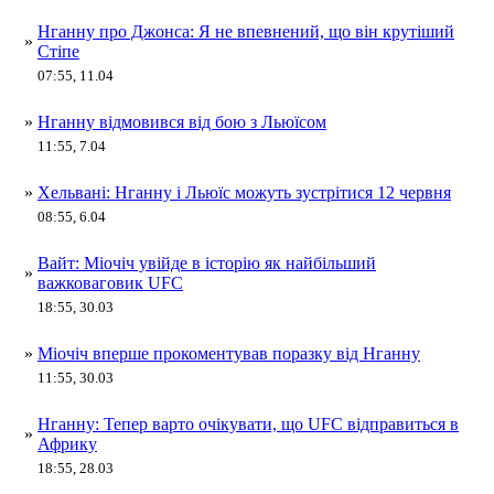
Нганну про Джонса: Я не впевнений, що він крутіший
»
Стіпе
07:55, 11.04
»
Нганну відмовився від бою з Льюїсом
11:55, 7.04
»
Хельвані: Нганну і Льюїс можуть зустрітися 12 червня
08:55, 6.04
Вайт: Міочіч увійде в історію як найбільший
»
важковаговик UFC
18:55, 30.03
»
Міочіч вперше прокоментував поразку від Нганну
11:55, 30.03
Нганну: Тепер варто очікувати, що UFC відправиться в
»
Африку
18:55, 28.03