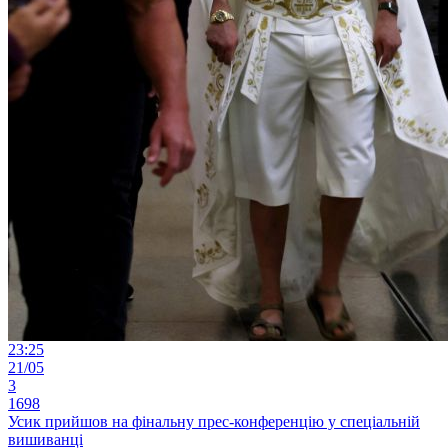
23:25
21/05
3
1698
Усик прийшов на фінальну прес-конференцію у спеціальній
вишиванці