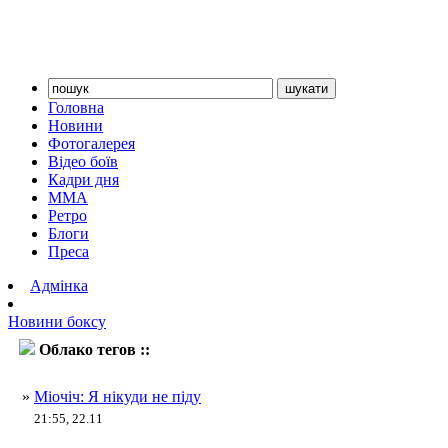
Головна
Новини
Фотогалерея
Відео боїв
Кадри дня
ММА
Ретро
Блоги
Преса
Адмінка
Новини боксу
Облако тегов ::
Стіпе Міочіч
»
Міочіч: Я нікуди не піду
21:55, 22.11