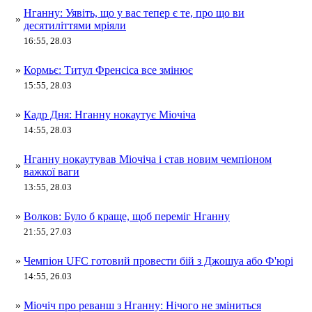
Нганну: Уявіть, що у вас тепер є те, про що ви
»
десятиліттями мріяли
16:55, 28.03
»
Кормьє: Титул Френсіса все змінює
15:55, 28.03
»
Кадр Дня: Нганну нокаутує Міочіча
14:55, 28.03
Нганну нокаутував Міочіча і став новим чемпіоном
»
важкої ваги
13:55, 28.03
»
Волков: Було б краще, щоб переміг Нганну
21:55, 27.03
»
Чемпіон UFC готовий провести бій з Джошуа або Ф'юрі
14:55, 26.03
»
Міочіч про реванш з Нганну: Нічого не зміниться