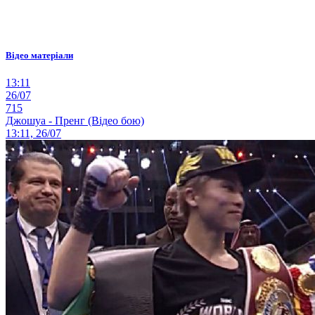
Відео матеріали
13:11
26/07
715
Джошуа - Пренг (Відео бою)
13:11, 26/07