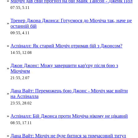
»
Міочіч дав свій прогноз на бій Майк Тайсон - Джейк Пол
07:55, 5.11
Тренер Джона Джонса: Готуємося до Міочіча так, наче це
»
останній бій
09:55, 4.11
»
Аспіналл: Як старий Міочіч отримав бій з Джонсом?
14:55, 12.08
Джон Джонс: Можу завершити кар'єру після бою з
»
Міочічем
21:55, 2.07
Дана Вайт: Переможець бою Джонс - Міочіч має вийти
»
на Аспіналла
23:55, 28.02
»
Аспіналл: Бій Джонса проти Міочіча нікому не цікавий
08:55, 17.11
»
Дана Вайт: Міочіч не буде битися за тимчасовий титул