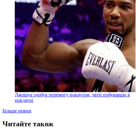
Джошуа здобув перемогу нокаутом, двічі побувавши в
нокдауні
Більше новин
Читайте також