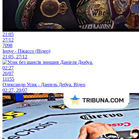
21:05
27/12
7098
Іноуе - Пікассо (Відео)
21:05, 27/12
02:27
20/07
11155
Олександр Усик - Даніель Дебуа. Відео
02:27, 20/07