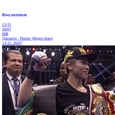
Відео матеріали
13:11
26/07
668
Джошуа - Пренг (Відео бою)
13:11, 26/07