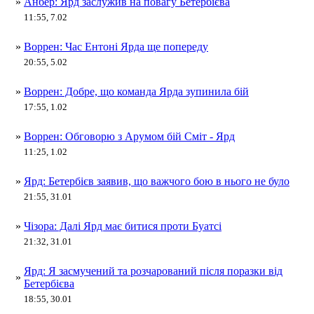
»
Анбер: Ярд заслужив на повагу Бетербієва
11:55, 7.02
»
Воррен: Час Ентоні Ярда ще попереду
20:55, 5.02
»
Воррен: Добре, що команда Ярда зупинила бій
17:55, 1.02
»
Воррен: Обговорю з Арумом бій Сміт - Ярд
11:25, 1.02
»
Ярд: Бетербієв заявив, що важчого бою в нього не було
21:55, 31.01
»
Чізора: Далі Ярд має битися проти Буатсі
21:32, 31.01
Ярд: Я засмучений та розчарований після поразки від
»
Бетербієва
18:55, 30.01