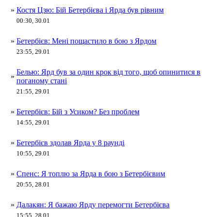
»
Костя Цзю: Бій Бетербієва і Ярда був рівним
00:30, 30.01
»
Бетербієв: Мені пощастило в бою з Ярдом
23:55, 29.01
Белью: Ярд був за один крок від того, щоб опинитися в
»
поганому стані
21:55, 29.01
»
Бетербієв: Бій з Усиком? Без проблем
14:55, 29.01
»
Бетербієв здолав Ярда у 8 раунді
10:55, 29.01
»
Спенс: Я топлю за Ярда в бою з Бетербієвим
20:55, 28.01
»
Далакян: Я бажаю Ярду перемогти Бетербієва
15:55, 28.01