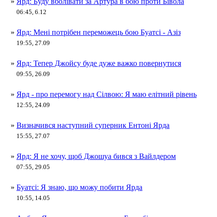
»
Ярд: Буду вболівати за Артура в бою проти Бівола
06:45, 6.12
»
Ярд: Мені потрібен переможець бою Буатсі - Азіз
19:55, 27.09
»
Ярд: Тепер Джойсу буде дуже важко повернутися
09:55, 26.09
»
Ярд - про перемогу над Сілвою: Я маю елітний рівень
12:55, 24.09
»
Визначився наступний суперник Ентоні Ярда
15:55, 27.07
»
Ярд: Я не хочу, щоб Джошуа бився з Вайлдером
07:55, 29.05
»
Буатсі: Я знаю, що можу побити Ярда
10:55, 14.05