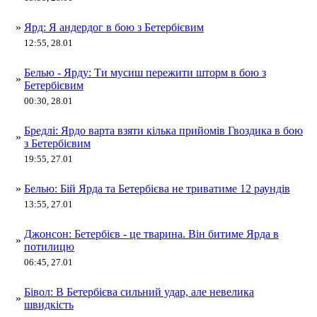
»
Ярд: Я андердог в бою з Бетербієвим
12:55, 28.01
Белью - Ярду: Ти мусиш пережити шторм в бою з
»
Бетербієвим
00:30, 28.01
Бредлі: Ярдо варта взяти кілька прийомів Гвоздика в бою
»
з Бетербієвим
19:55, 27.01
»
Белью: Бій Ярда та Бетербієва не триватиме 12 раундів
13:55, 27.01
Джонсон: Бетербієв - це тварина. Він битиме Ярда в
»
потилицю
06:45, 27.01
Бівол: В Бетербієва сильний удар, але невелика
»
швидкість