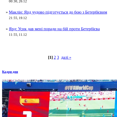
00:30, 26.12
»
Маклін: Ярд чудово підготується до бою з Бетербієвим
21:55, 19.12
»
Ярд: Усик дав мені поради на бій проти Бетербієва
11:55, 11.12
[1]
2
3
далі »
Кадри дня