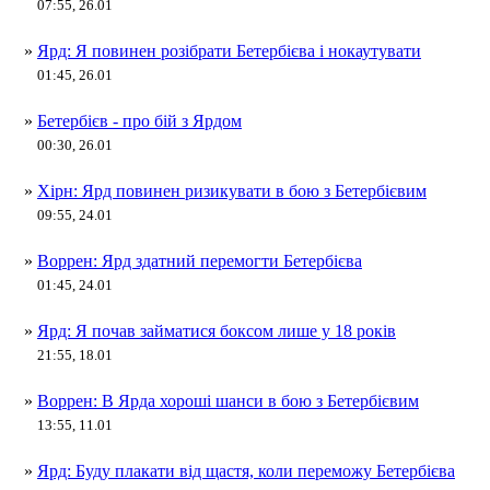
07:55, 26.01
»
Ярд: Я повинен розібрати Бетербієва і нокаутувати
01:45, 26.01
»
Бетербієв - про бій з Ярдом
00:30, 26.01
»
Хірн: Ярд повинен ризикувати в бою з Бетербієвим
09:55, 24.01
»
Воррен: Ярд здатний перемогти Бетербієва
01:45, 24.01
»
Ярд: Я почав займатися боксом лише у 18 років
21:55, 18.01
»
Воррен: В Ярда хороші шанси в бою з Бетербієвим
13:55, 11.01
»
Ярд: Буду плакати від щастя, коли переможу Бетербієва