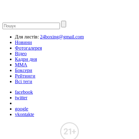
Для листів:
24boxing@gmail.com
Новини
Фотогалерея
Відео
Кадри дня
ММА
Боксери
Рейтинги
Всі теги
facebook
twitter
google
vkontakte