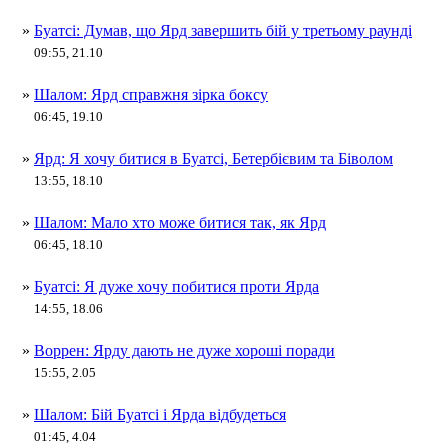
»
Буатсі: Думав, що Ярд завершить бій у третьому раунді
09:55, 21.10
»
Шалом: Ярд справжня зірка боксу
06:45, 19.10
»
Ярд: Я хочу битися в Буатсі, Бетербієвим та Біволом
13:55, 18.10
»
Шалом: Мало хто може битися так, як Ярд
06:45, 18.10
»
Буатсі: Я дуже хочу побитися проти Ярда
14:55, 18.06
»
Воррен: Ярду дають не дуже хороші поради
15:55, 2.05
»
Шалом: Бій Буатсі і Ярда відбудеться
01:45, 4.04