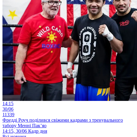
14:15
30/06
11339
Фредді Роуч поділився свіжими кадрами з тренувального
табору Менні Пак’яо
14:15, 30/06
Кадр дня
Всі новини