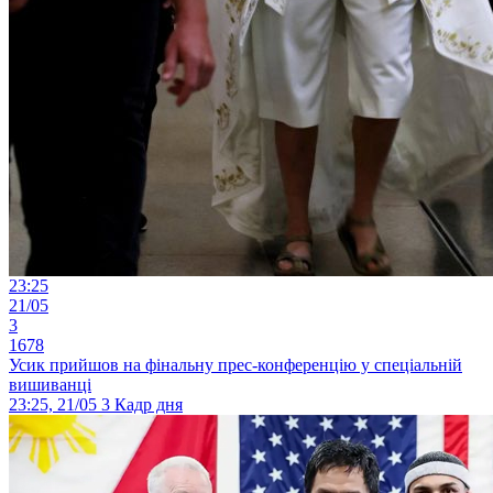
23:25
21/05
3
1678
Усик прийшов на фінальну прес-конференцію у спеціальній
вишиванці
23:25, 21/05
3
Кадр дня