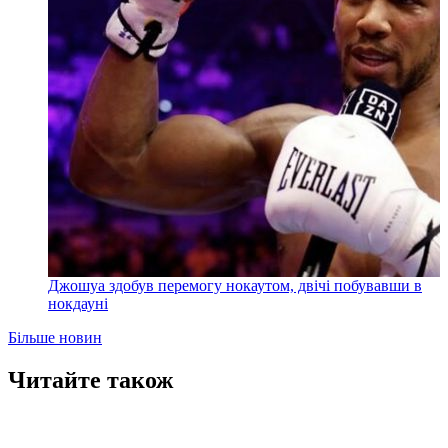
Джошуа здобув перемогу нокаутом, двічі побувавши в
нокдауні
Більше новин
Читайте також