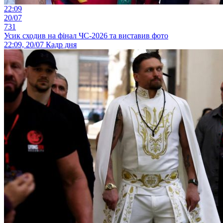
22:09
20/07
731
Усик сходив на фінал ЧС-2026 та виставив фото
22:09, 20/07
Кадр дня