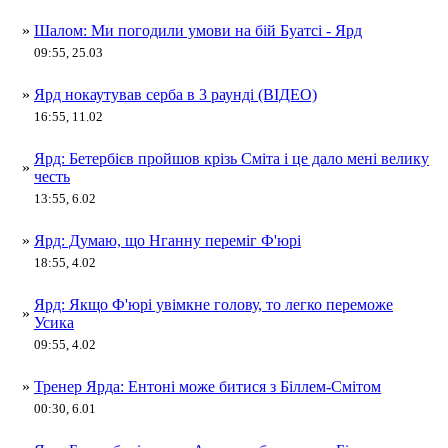
»
Шалом: Ми погодили умови на бій Буатсі - Ярд
09:55, 25.03
»
Ярд нокаутував серба в 3 раунді (ВІДЕО)
16:55, 11.02
Ярд: Бетербієв пройшов крізь Сміта і це дало мені велику
»
честь
13:55, 6.02
»
Ярд: Думаю, що Нганну переміг Ф'юрі
18:55, 4.02
Ярд: Якщо Ф'юрі увімкне голову, то легко переможе
»
Усика
09:55, 4.02
»
Тренер Ярда: Ентоні може битися з Біллем-Смітом
00:30, 6.01