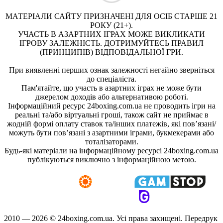
МАТЕРІАЛИ САЙТУ ПРИЗНАЧЕНІ ДЛЯ ОСІБ СТАРШЕ 21
РОКУ (21+).
УЧАСТЬ В АЗАРТНИХ ІГРАХ МОЖЕ ВИКЛИКАТИ
ІГРОВУ ЗАЛЕЖНІСТЬ. ДОТРИМУЙТЕСЬ ПРАВИЛ
(ПРИНЦИПІВ) ВІДПОВІДАЛЬНОЇ ГРИ.
При виявленні перших ознак залежності негайно зверніться
до спеціаліста.
Пам'ятайте, що участь в азартних іграх не може бути
джерелом доходів або альтернативою роботі.
Інформаційний ресурс 24boxing.com.ua не проводить ігри на
реальні та/або віртуальні гроші, також сайт не приймає в
жодній формі оплату ставок та/інших платежів, які пов’язані/
можуть бути пов’язані з азартними іграми, букмекерами або
тоталізаторами.
Будь-які матеріали на інформаційному ресурсі 24boxing.com.ua
публікуються виключно з інформаційною метою.
2010 — 2026 ©
24boxing.com.ua.
Усi права захищенi. Передрук