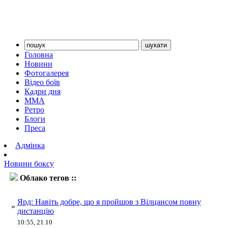
Головна
Новини
Фотогалерея
Відео боїв
Кадри дня
ММА
Ретро
Блоги
Преса
Адмінка
Новини боксу
Облако тегов ::
Ентоні Ярд
Ярд: Навіть добре, що я пройшов з Вілцансом повну
»
дистанцію
10:55, 21.10