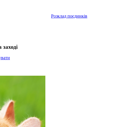
Розклад поєдинків
а заході
увати