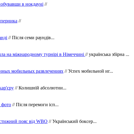
побувавши в нокдауні
//
уперника
//
анді
// Після семи раундів...
ила на міжнародному турнірі в Німеччині
// українська збірна ...
нных мобильных развлечениях
// Успех мобильной иг...
кар'єру
// Колишній абсолютни...
в фото
// Після перемоги ісп...
рестижний пояс від WBO
// Український боксер...