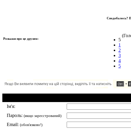
Сподобалось? П
(Голо
Розкажи про це друзям:
5
1
2
3
4
5
Додавання коментаря:
Ім'я:
Пароль:
(якщо зареєстрований)
Email:
(обов'язково!)