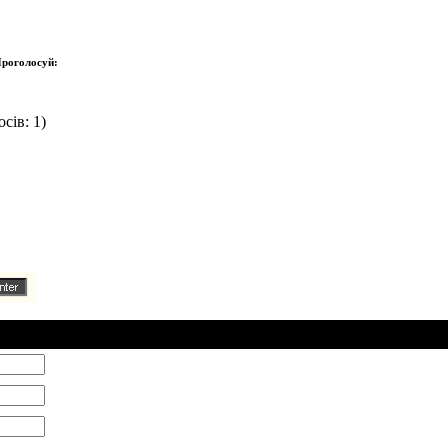
роголосуй:
сів: 1)