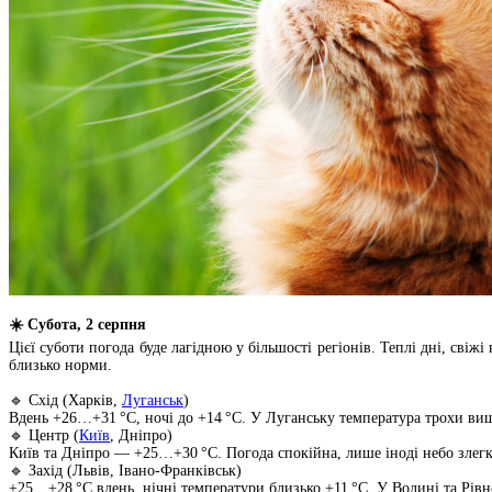
☀️ Субота, 2 серпня
Цієї суботи погода буде лагідною у більшості регіонів. Теплі дні, сві
близько норми.
🔹 Схід (Харків,
Луганськ
)
Вдень +26…+31 °C, ночі до +14 °C. У Луганську температура трохи вища
🔹 Центр (
Київ
, Дніпро)
Київ та Дніпро — +25…+30 °C. Погода спокійна, лише іноді небо злегка
🔹 Захід (Львів, Івано-Франківськ)
+25…+28 °C вдень, нічні температури близько +11 °C. У Волині та Рівн