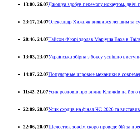
13:00, 26.07
Джошуа здобув перемогу нокаутом, двічі 
23:17, 24.07
Олександр Хижняк виявився легшим за с
20:46, 24.07
Тайсон Ф'юрі здолав Маріуша Ваха в Таїл
13:03, 23.07
Українська збірна з боксу успішно виступ
14:07, 22.07
Популярные игровые механики в совреме
11:42, 21.07
Усик розповів про вплив Кличків на його 
22:09, 20.07
Усик сходив на фінал ЧС-2026 та вистави
22:06, 20.07
Шелестюк зовсім скоро проведе бій за п