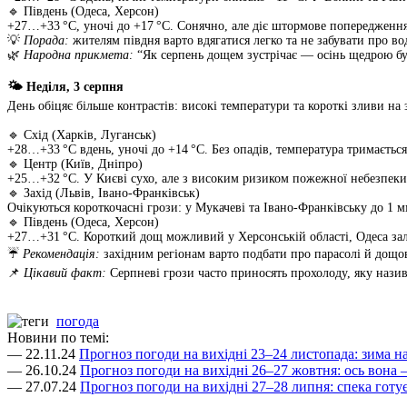
🔹 Південь (Одеса, Херсон)
+27…+33 °C, уночі до +17 °C. Сонячно, але діє штормове попередження 
💡
Порада:
жителям півдня варто вдягатися легко та не забувати про вод
🌿
Народна прикмета:
“Як серпень дощем зустрічає — осінь щедрою бу
🌤 Неділя, 3 серпня
День обіцяє більше контрастів: високі температури та короткі зливи на 
🔹 Схід (Харків, Луганськ)
+28…+33 °C вдень, уночі до +14 °C. Без опадів, температура тримаєть
🔹 Центр (Київ, Дніпро)
+25…+32 °C. У Києві сухо, але з високим ризиком пожежної небезпеки
🔹 Захід (Львів, Івано-Франківськ)
Очікуються короткочасні грози: у Мукачеві та Івано-Франківську до 1 м
🔹 Південь (Одеса, Херсон)
+27…+31 °C. Короткий дощ можливий у Херсонській області, Одеса зали
☔
Рекомендація:
західним регіонам варто подбати про парасолі й дощо
📌
Цікавий факт:
Серпневі грози часто приносять прохолоду, яку назив
погода
Новини по темі:
— 22.11.24
Прогноз погоди на вихідні 23–24 листопада: зима на
— 26.10.24
Прогноз погоди на вихідні 26–27 жовтня: ось вона 
— 27.07.24
Прогноз погоди на вихідні 27–28 липня: спека готує