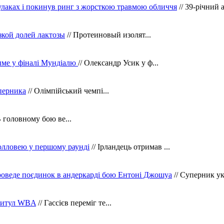
кулаках і покинув ринг з жорсткою травмою обличчя
// 39-річний 
зкой долей лактозы
// Протеиновый изолят...
тиме у фіналі Мундіалю
// Олександр Усик у ф...
уперника
// Олімпійський чемпі...
В головному бою ве...
олловею у першому раунді
// Ірландець отримав ...
оведе поєдинок в андеркарді бою Ентоні Джошуа
// Суперник укр
 титул WBA
// Гассієв переміг те...