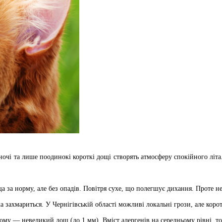
жі ночі та лише поодинокі короткі дощі створять атмосферу спокійного лі
 за норму, але без опадів. Повітря сухе, що полегшує дихання. Проте не
 захмариться. У Чернігівській області можливі локальні грози, але корот
ому — невеликий дощ (до 1 мм). Вміст алергенів на середньому рівні, т