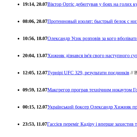
19:14, 20.07
Віктор Ортіс дебютував у боях на голих 
08:06, 20.07
Протеиновый изолят: быстрый белок с ни
10:56, 18.07
Олександр Усик розповів за кого вболіва
20:04, 13.07
Хижняк дізнався ім'я свого наступного с
12:05, 12.07
Турнірі UFC 329, результати поєдинків
// 
09:59, 12.07
Макгрегор програв технічним нокаутом Г
00:15, 12.07
Український боксер Олександр Хижняк пр
23:53, 11.07
Гассієв переміг Кадіру і вперше захистив