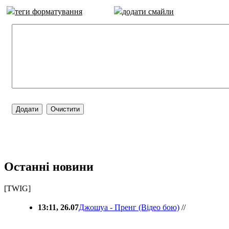
теги форматування
додати смайли
Останні новини
[TWIG]
13:11, 26.07
Джошуа - Пренг (Відео бою)
//