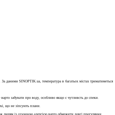
та. За даними SINOPTIK.ua, температура в багатьох містах триматиметься
 варто забувати про воду, особливо якщо є чутливсть до спеки.
кі, що не зіпсують плани.
ож людям із сезонною алергією варто обмежити довгі прогулянки.