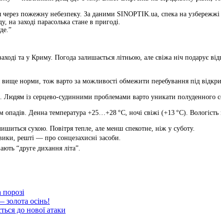
через пожежну небезпеку. За даними SINOPTIK.ua, спека на узбережжі ві
у, на заході парасолька стане в пригоді.
де.”
заході та у Криму. Погода залишається літньою, але свіжа ніч подарує ві
ся вище норми, тож варто за можливості обмежити перебування під відкр
. Людям із серцево-судинними проблемами варто уникати полуденного с
м опадів. Денна температура +25…+28 °C, ночі свіжі (+13 °C). Вологість
шиться сухою. Повітря тепле, але менш спекотне, ніж у суботу.
вики, решті — про сонцезахисні засоби.
ають “друге дихання літа”.
 порозі
— золота осінь!
ться до нової атаки