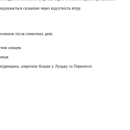
дчувається сильніше через відсутність вітру.
дпочинок після спекотних днів.
итим сонцем.
онця.
 підвищена, алергенів більше у Луцьку та Тернополі.