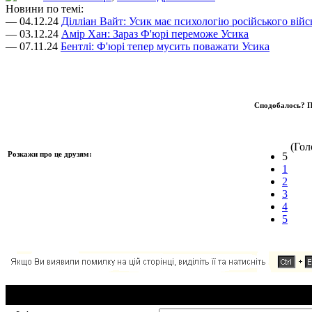
Новини по темі:
— 04.12.24
Ділліан Вайт: Усик має психологію російського війс
— 03.12.24
Амір Хан: Зараз Ф'юрі переможе Усика
— 07.11.24
Бентлі: Ф'юрі тепер мусить поважати Усика
Сподобалось? П
(Голо
Розкажи про це друзям:
5
1
2
3
4
5
Додавання коментаря: