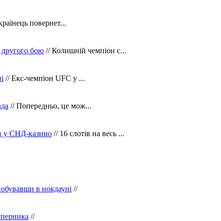
країнець повернет...
 другого бою
// Колишній чемпіон с...
і
// Екс-чемпіон UFC у ...
ада
// Попередньо, це мож...
ів у СНД-казино
// 16 слотів на весь ...
побувавши в нокдауні
//
уперника
//