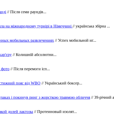
анді
// Після семи раундів...
ила на міжнародному турнірі в Німеччині
// українська збірна ...
нных мобильных развлечениях
// Успех мобильной иг...
кар'єру
// Колишній абсолютни...
в фото
// Після перемоги ісп...
рестижний пояс від WBO
// Український боксер...
кулаках і покинув ринг з жорсткою травмою обличчя
// 39-річний 
зкой долей лактозы
// Протеиновый изолят...