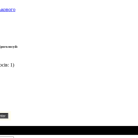
ькового
роголосуй:
сів: 1)