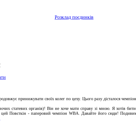
Розклад поєдинків
!
ати
одовжує принижувати своїх колег по цеху. Цього разу дісталося чемпі
іночих статевих органів)! Він не хоче мати справу зі мною. Я хотів бит
н цей Повєткін - паперовий чемпіон WBA. Давайте його сюди! Подивимо
.