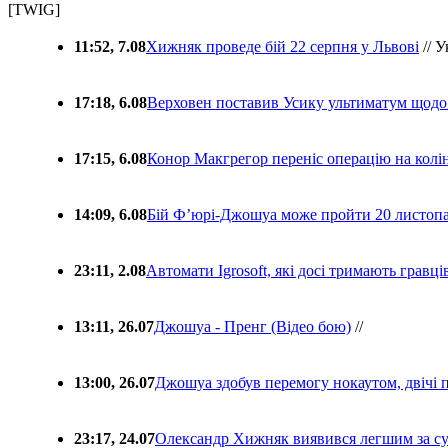
[TWIG]
11:52, 7.08
Хижняк проведе бій 22 серпня у Львові
// У
17:18, 6.08
Верховен поставив Усику ультиматум щодо
17:15, 6.08
Конор Макгрегор переніс операцію на колін
14:09, 6.08
Бій Ф’юрі-Джошуа може пройти 20 листоп
23:11, 2.08
Автомати Igrosoft, які досі тримають гравц
13:11, 26.07
Джошуа - Пренг (Відео бою)
//
13:00, 26.07
Джошуа здобув перемогу нокаутом, двічі 
23:17, 24.07
Олександр Хижняк виявився легшим за с