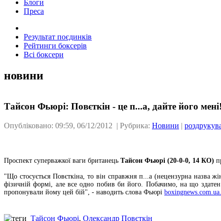
Блоги
Преса
Результат поєдинків
Рейтинги боксерів
Всі боксери
новини
Тайсон Фьюрі: Повєткін - це п...а, дайте його мені
Опубліковано: 09:59, 06/12/2012 | Рубрика:
Новини
|
роздрукув
Проспект суперважкої ваги британець
Тайсон Фьюрі (20-0-0, 14 КО)
пр
"Що стосується Повєткіна, то він справжня п...а (нецензурна назва ж
фізичній формі, але все одно побив би його. Побачимо, на що здате
пропонували йому цей бій", - наводить слова Фьюрі
boxingnews.com.ua
Тайсон Фьюрі
,
Олександр Повєткін