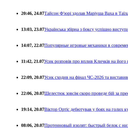
20:46, 24.07
Тайсон Ф'юрі здолав Маріуша Ваха в Таїл
13:03, 23.07
Українська збірна з боксу успішно виступ
14:07, 22.07
Популярные игровые механики в совреме
11:42, 21.07
Усик розповів про вплив Кличків на його 
22:09, 20.07
Усик сходив на фінал ЧС-2026 та вистави
22:06, 20.07
Шелестюк зовсім скоро проведе бій за п
19:14, 20.07
Віктор Ортіс дебютував у боях на голих 
08:06, 20.07
Протеиновый изолят: быстрый белок с ни