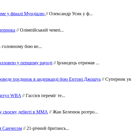
тиме у фіналі Мундіалю
// Олександр Усик у ф...
уперника
// Олімпійський чемпі...
В головному бою ве...
олловею у першому раунді
// Ірландець отримав ...
оведе поєдинок в андеркарді бою Ентоні Джошуа
// Суперник укр
 титул WBA
// Гассієв переміг те...
 у своєму дебюті в ММА
// Жан Беленюк розтро...
м Санчесом
// 21-річний британсь...