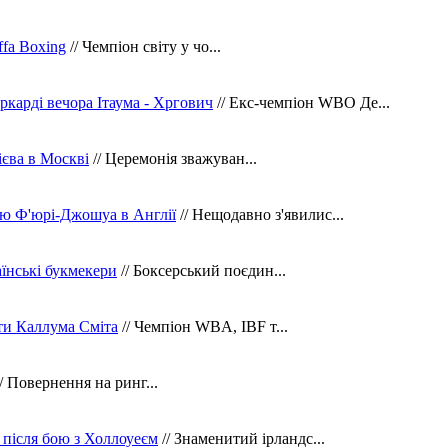
fa Boxing
// Чемпіон світу у чо...
ркарді вечора Ітаума - Хргович
// Екс-чемпіон WBO Де...
сієва в Москві
// Церемонія зважуван...
ю Ф'юрі-Джошуа в Англії
// Нещодавно з'явилис...
їнські букмекери
// Боксерський поєдин...
ти Каллума Сміта
// Чемпіон WBA, IBF т...
/ Повернення на ринг...
 після бою з Холлоуеєм
// Знаменитий ірландс...