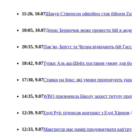
11:26, 10.07
Шакур Стівенсон офіційно став бійцем Zuf
10:05, 10.07
Денис Беринчик може провести бій в анде
20:35, 9.07
Пакʼяо, Бріггс та Чісора відвідають бій Гас
18:42, 9.07
Турки Аль аш-Шейх поставив умову для бо
17:30, 9.07
Ставки на бокс: які умови пропонують укра
14:35, 9.07
WBO призначила Біволу захист титулу про
12:39, 9.07
Енді Руїс підписав контракт з Едді Хірном
/
12:33, 9.07
Макгрегор має намір продовжувати кар'єру