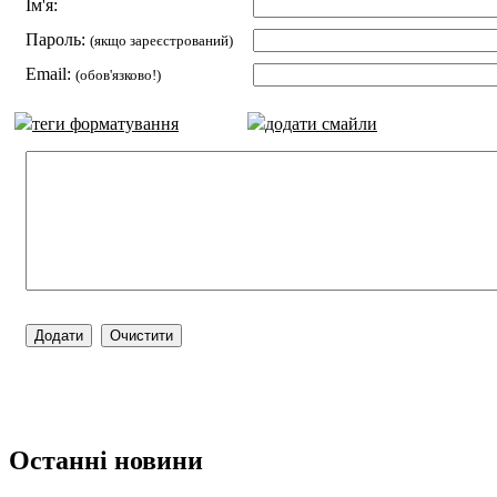
Ім'я:
Пароль:
(якщо зареєстрований)
Email:
(обов'язково!)
теги форматування
додати смайли
Останні новини