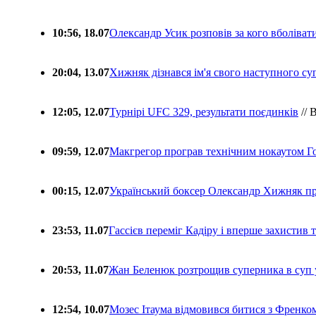
10:56, 18.07
Олександр Усик розповів за кого вболіва
20:04, 13.07
Хижняк дізнався ім'я свого наступного с
12:05, 12.07
Турнірі UFC 329, результати поєдинків
// 
09:59, 12.07
Макгрегор програв технічним нокаутом Г
00:15, 12.07
Український боксер Олександр Хижняк пр
23:53, 11.07
Гассієв переміг Кадіру і вперше захистив
20:53, 11.07
Жан Беленюк розтрощив суперника в суп
12:54, 10.07
Мозес Ітаума відмовився битися з Френко