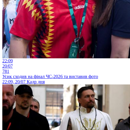
22:09
20/07
781
Усик сходив на фінал ЧС-2026 та виставив фото
22:09, 20/07
Кадр дня