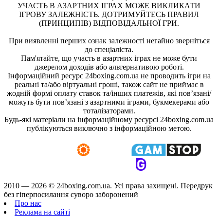
УЧАСТЬ В АЗАРТНИХ ІГРАХ МОЖЕ ВИКЛИКАТИ
ІГРОВУ ЗАЛЕЖНІСТЬ. ДОТРИМУЙТЕСЬ ПРАВИЛ
(ПРИНЦИПІВ) ВІДПОВІДАЛЬНОЇ ГРИ.
При виявленні перших ознак залежності негайно зверніться
до спеціаліста.
Пам'ятайте, що участь в азартних іграх не може бути
джерелом доходів або альтернативою роботі.
Інформаційний ресурс 24boxing.com.ua не проводить ігри на
реальні та/або віртуальні гроші, також сайт не приймає в
жодній формі оплату ставок та/інших платежів, які пов’язані/
можуть бути пов’язані з азартними іграми, букмекерами або
тоталізаторами.
Будь-які матеріали на інформаційному ресурсі 24boxing.com.ua
публікуються виключно з інформаційною метою.
2010 — 2026 ©
24boxing.com.ua.
Усi права захищенi. Передрук
без гіперпосилання суворо заборонений
Про нас
Реклама на сайті