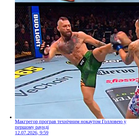
Макгрегор програв технічним нокаутом Голловею у
першому раунді
12.07.2026, 9:59