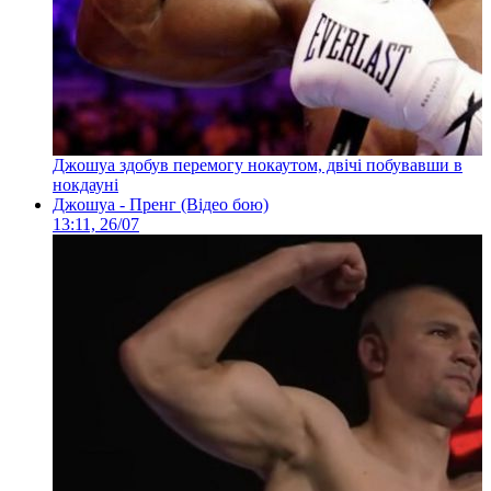
Джошуа здобув перемогу нокаутом, двічі побувавши в
нокдауні
Джошуа - Пренг (Відео бою)
13:11, 26/07