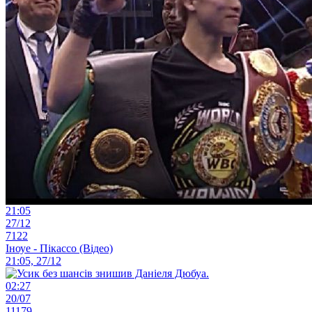
21:05
27/12
7122
Іноуе - Пікассо (Відео)
21:05, 27/12
02:27
20/07
11179