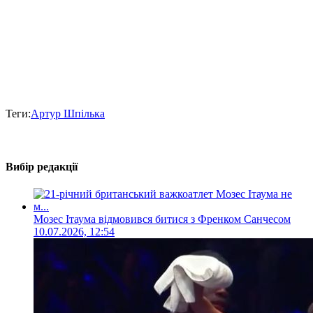
Теги:
Артур Шпілька
Вибір редакції
Мозес Ітаума відмовився битися з Френком Санчесом
10.07.2026, 12:54