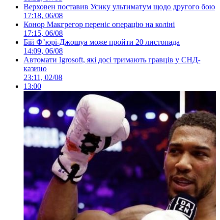
Верховен поставив Усику ультиматум щодо другого бою
17:18, 06/08
Конор Макгрегор переніс операцію на коліні
17:15, 06/08
Бій Ф’юрі-Джошуа може пройти 20 листопада
14:09, 06/08
Автомати Igrosoft, які досі тримають гравців у СНД-
казино
23:11, 02/08
13:00