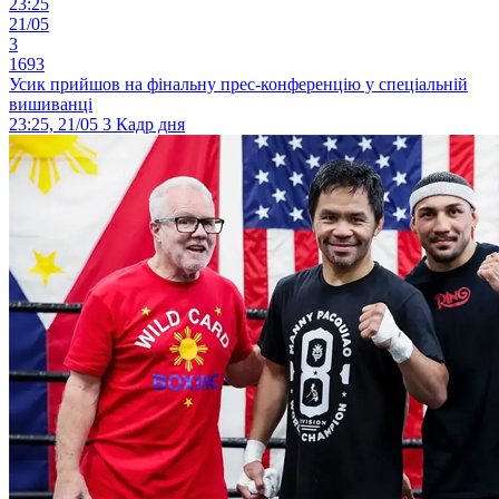
23:25
21/05
3
1693
Усик прийшов на фінальну прес-конференцію у спеціальній
вишиванці
23:25, 21/05
3
Кадр дня