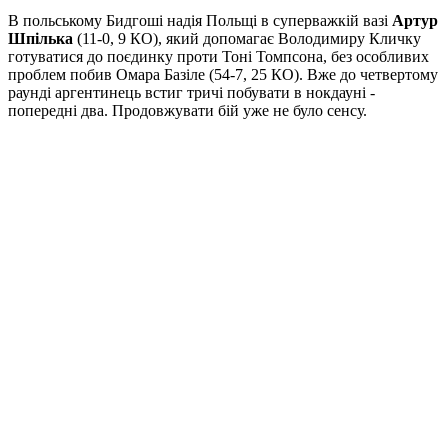
В польському Бидгоші надія Польщі в суперважкій вазі
Артур
Шпілька
(11-0, 9 КО), який допомагає Володимиру Кличку
готуватися до поєдинку проти Тоні Томпсона, без особливих
проблем побив Омара Базіле (54-7, 25 КО). Вже до четвертому
раунді аргентинець встиг тричі побувати в нокдауні -
попередні два. Продовжувати бій уже не було сенсу.