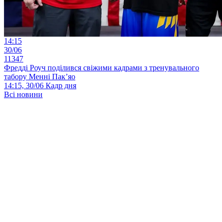
14:15
30/06
11347
Фредді Роуч поділився свіжими кадрами з тренувального
табору Менні Пак’яо
14:15, 30/06
Кадр дня
Всі новини