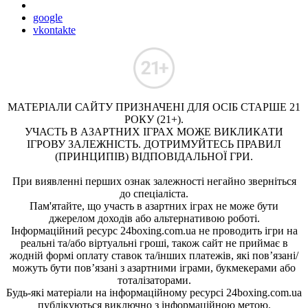
google
vkontakte
МАТЕРІАЛИ САЙТУ ПРИЗНАЧЕНІ ДЛЯ ОСІБ СТАРШЕ 21
РОКУ (21+).
УЧАСТЬ В АЗАРТНИХ ІГРАХ МОЖЕ ВИКЛИКАТИ
ІГРОВУ ЗАЛЕЖНІСТЬ. ДОТРИМУЙТЕСЬ ПРАВИЛ
(ПРИНЦИПІВ) ВІДПОВІДАЛЬНОЇ ГРИ.
При виявленні перших ознак залежності негайно зверніться
до спеціаліста.
Пам'ятайте, що участь в азартних іграх не може бути
джерелом доходів або альтернативою роботі.
Інформаційний ресурс 24boxing.com.ua не проводить ігри на
реальні та/або віртуальні гроші, також сайт не приймає в
жодній формі оплату ставок та/інших платежів, які пов’язані/
можуть бути пов’язані з азартними іграми, букмекерами або
тоталізаторами.
Будь-які матеріали на інформаційному ресурсі 24boxing.com.ua
публікуються виключно з інформаційною метою.