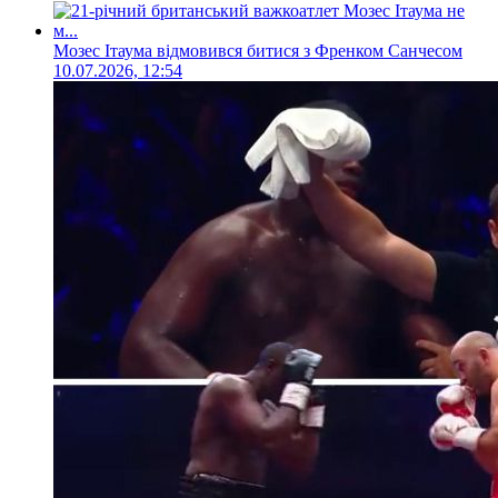
Мозес Ітаума відмовився битися з Френком Санчесом
10.07.2026, 12:54