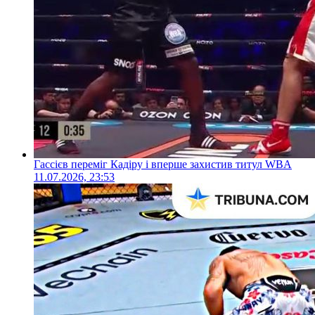
Гассієв переміг Кадіру і вперше захистив титул WBA
11.07.2026, 23:53