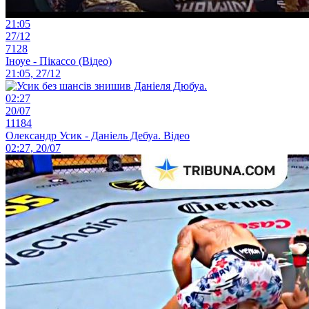
21:05
27/12
7128
Іноуе - Пікассо (Відео)
21:05, 27/12
02:27
20/07
11184
Олександр Усик - Даніель Дебуа. Відео
02:27, 20/07