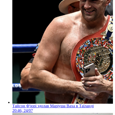
Тайсон Ф'юрі здолав Маріуша Ваха в Таїланді
20:46, 24/07