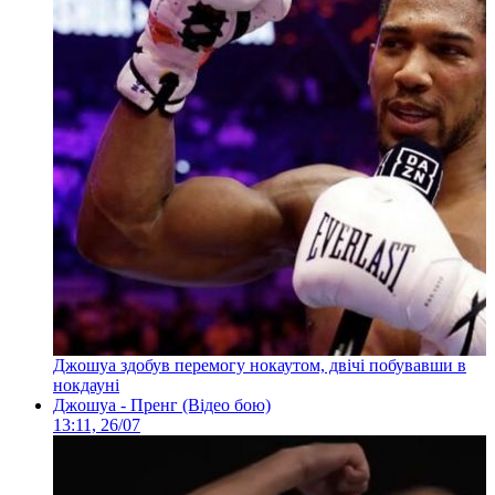
Джошуа здобув перемогу нокаутом, двічі побувавши в
нокдауні
Джошуа - Пренг (Відео бою)
13:11, 26/07