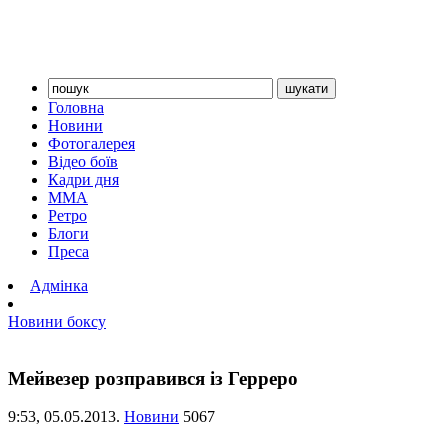
Головна
Новини
Фотогалерея
Відео боїв
Кадри дня
ММА
Ретро
Блоги
Преса
Адмінка
Новини боксу
Мейвезер розправився із Герреро
9:53,
05.05.2013.
Новини
5067