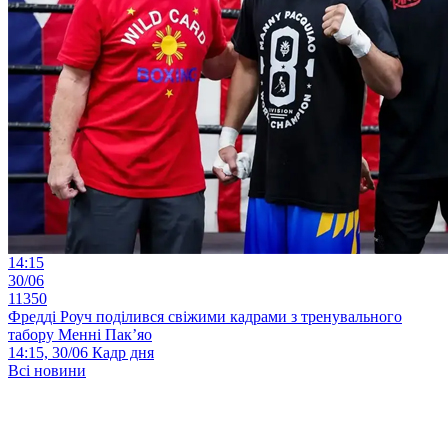
14:15
30/06
11350
Фредді Роуч поділився свіжими кадрами з тренувального
табору Менні Пак’яо
14:15, 30/06
Кадр дня
Всі новини