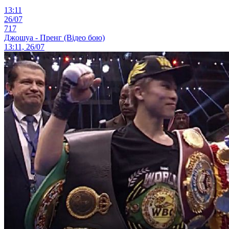
13:11
26/07
717
Джошуа - Пренг (Відео бою)
13:11, 26/07