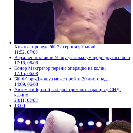
Хижняк проведе бій 22 серпня у Львові
11:52, 07/08
Верховен поставив Усику ультиматум щодо другого бою
17:18, 06/08
Конор Макгрегор переніс операцію на коліні
17:15, 06/08
Бій Ф’юрі-Джошуа може пройти 20 листопада
14:09, 06/08
Автомати Igrosoft, які досі тримають гравців у СНД-
казино
23:11, 02/08
13:00