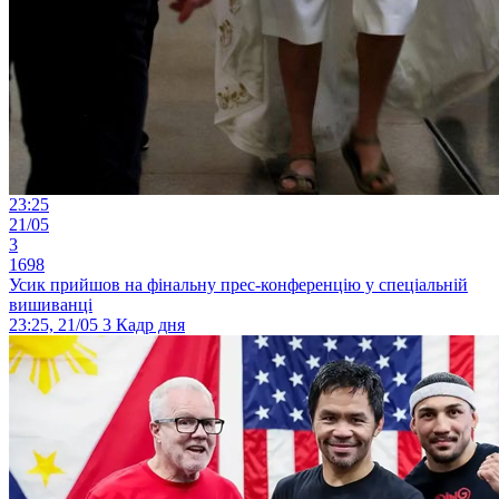
23:25
21/05
3
1698
Усик прийшов на фінальну прес-конференцію у спеціальній
вишиванці
23:25, 21/05
3
Кадр дня