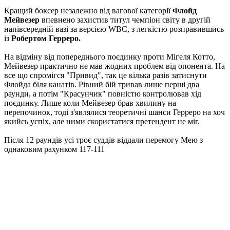
Кращий боксер незалежно від вагової категорії
Флойд
Мейвезер
впевнено захистив титул чемпіон світу в другій
напівсередній вазі за версією WBC, з легкістю розправившись
із
Робертом Герреро.
На відміну від попереднього поєдинку проти Мігеля Котто,
Мейвезер практично не мав жодних проблем від опонента. На
все що спромігся "Привид", так це кілька разів затиснути
Флойда біля канатів. Рівний бій тривав лише перші два
раунди, а потім "Красунчик" повністю контролював хід
поєдинку. Лише коли Мейвезер брав хвилину на
перепочинок, тоді з'являлися теоретичні шанси Герреро на хоч
якийсь успіх, але ними скористатися претендент не міг.
Після 12 раундів усі троє суддів віддали перемогу Мею з
однаковим рахунком 117-111