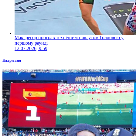
Макгрегор програв технічним нокаутом Голловею у
першому раунді
12.07.2026, 9:59
Кадри дня