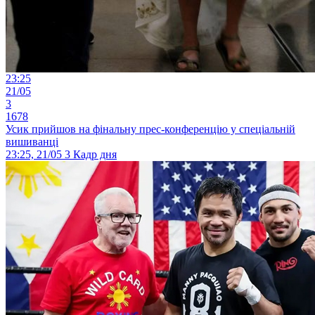
23:25
21/05
3
1678
Усик прийшов на фінальну прес-конференцію у спеціальній
вишиванці
23:25, 21/05
3
Кадр дня