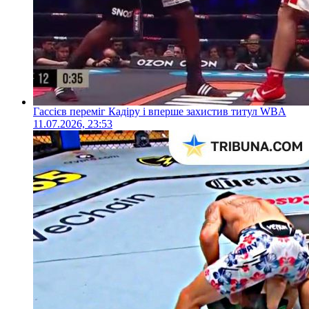
Гассієв переміг Кадіру і вперше захистив титул WBA
11.07.2026, 23:53