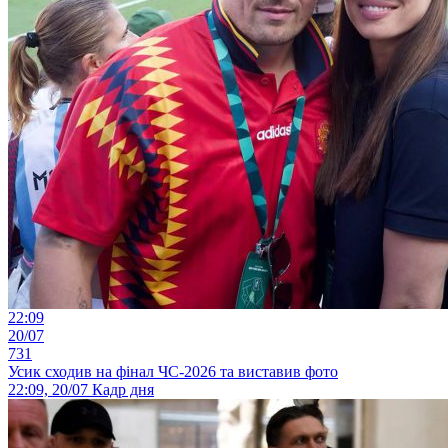
22:09
20/07
731
Усик сходив на фінал ЧС-2026 та виставив фото
22:09, 20/07
Кадр дня