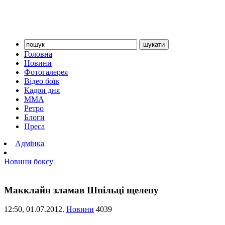
Головна
Новини
Фотогалерея
Відео боїв
Кадри дня
ММА
Ретро
Блоги
Преса
Адмінка
Новини боксу
Макклайн зламав Шпільці щелепу
12:50,
01.07.2012.
Новини
4039