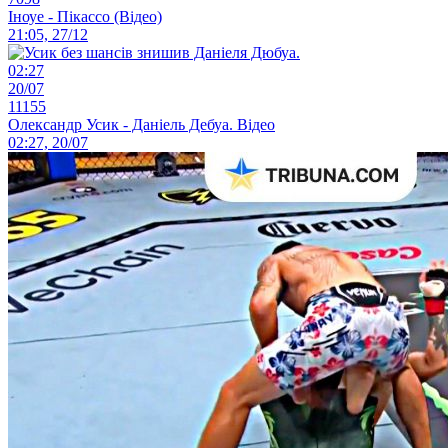
Іноуе - Пікассо (Відео)
21:05, 27/12
02:27
20/07
11155
Олександр Усик - Даніель Дебуа. Відео
02:27, 20/07