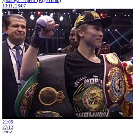
Джошуа - Пренг (Відео бою)
13:11, 26/07
21:05
27/12
7098