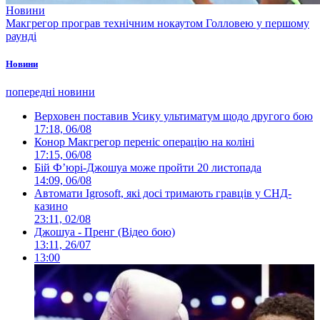
Новини
Макгрегор програв технічним нокаутом Голловею у першому
раунді
Новини
попередні новини
Верховен поставив Усику ультиматум щодо другого бою
17:18, 06/08
Конор Макгрегор переніс операцію на коліні
17:15, 06/08
Бій Ф’юрі-Джошуа може пройти 20 листопада
14:09, 06/08
Автомати Igrosoft, які досі тримають гравців у СНД-
казино
23:11, 02/08
Джошуа - Пренг (Відео бою)
13:11, 26/07
13:00