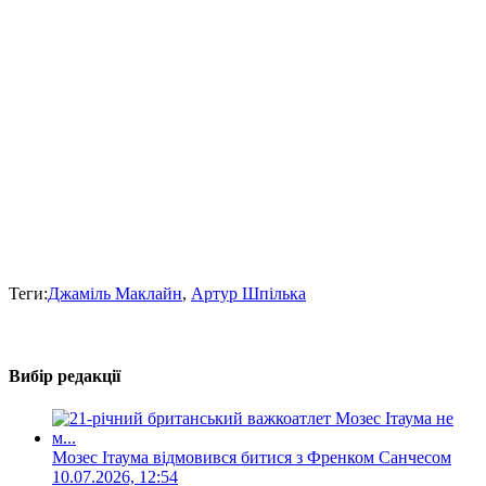
Теги:
Джаміль Маклайн
,
Артур Шпілька
Вибір редакції
Мозес Ітаума відмовився битися з Френком Санчесом
10.07.2026, 12:54