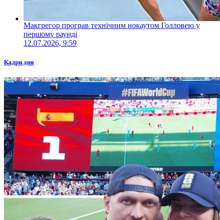
Макгрегор програв технічним нокаутом Голловею у
першому раунді
12.07.2026, 9:59
Кадри дня