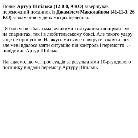
Поляк
Артур Шпілька (12-0-0, 9 КО)
завершував
переможний поєдинок із
Джамілем Макклайном (41-11-3, 26
КО)
зі зламаною у двох місцях щелепою.
"Я боксував з багатьма великими і потужним хлопцями - як
на спарингах, так і в любительському боксі. Але такого удару
я ще не пропускав. На якусь мить все навкруги закрутилося,
але мені вдалося взяти ситуацію під контроль і перемогти", -
повідомив Артур Шпілька.
Нагадаємо, що усі троє суддів за результатами 10-раундового
поєдинку віддали перемогу Артуру Шпільці.