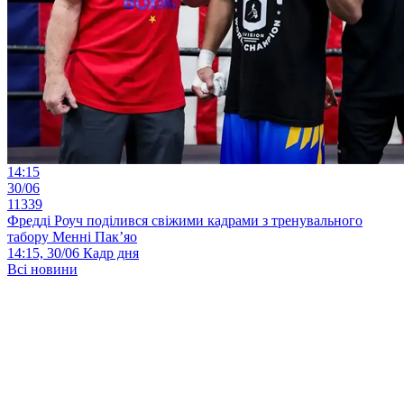
14:15
30/06
11339
Фредді Роуч поділився свіжими кадрами з тренувального
табору Менні Пак’яо
14:15, 30/06
Кадр дня
Всі новини