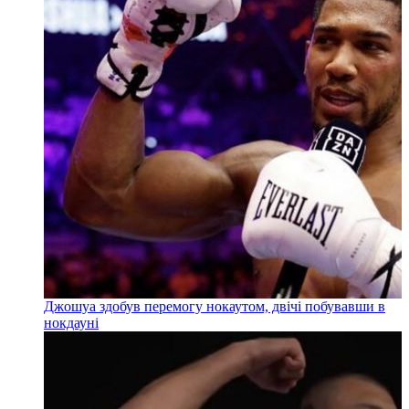
Джошуа здобув перемогу нокаутом, двічі побувавши в
нокдауні