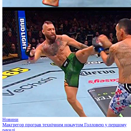
Новини
Макгрегор програв технічним нокаутом Голловею у першому
раунді