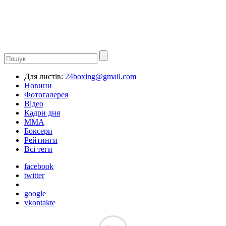
Для листів:
24boxing@gmail.com
Новини
Фотогалерея
Відео
Кадри дня
ММА
Боксери
Рейтинги
Всі теги
facebook
twitter
google
vkontakte