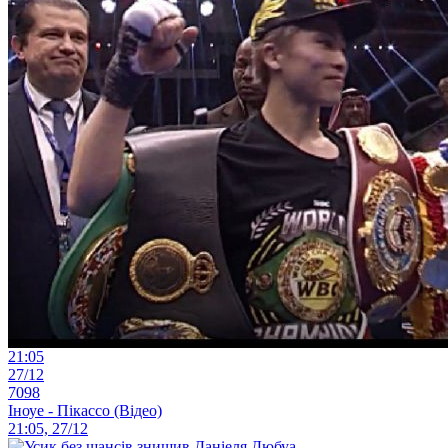
21:05
27/12
7098
Іноуе - Пікассо (Відео)
21:05, 27/12