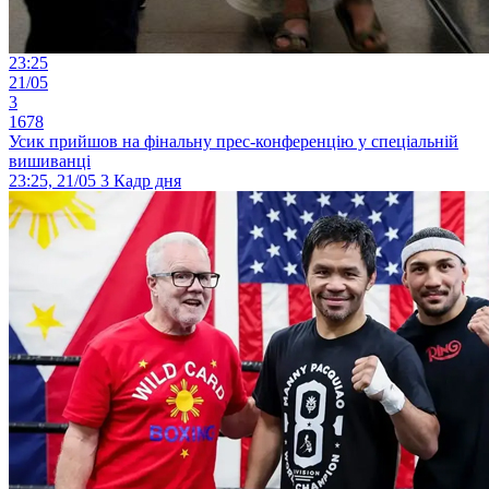
23:25
21/05
3
1678
Усик прийшов на фінальну прес-конференцію у спеціальній
вишиванці
23:25, 21/05
3
Кадр дня