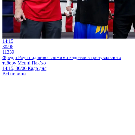
14:15
30/06
11339
Фредді Роуч поділився свіжими кадрами з тренувального
табору Менні Пак’яо
14:15, 30/06
Кадр дня
Всі новини