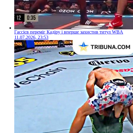
Гассієв переміг Кадіру і вперше захистив титул WBA
11.07.2026, 23:53