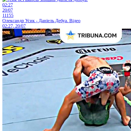
02:27
20/07
11155
Олександр Усик - Даніель Дебуа. Відео
02:27, 20/07