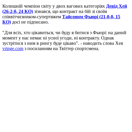
Колишній чемпіон світу у двох вагових категоріях
Девід Хей
(26-2-0, 24 КО)
зізнався, що контракт на бій зі своїм
співвітчизником-супертяжем
Тайсоном Фьюрі (21-0-0, 15
КО)
досі не підписано.
"Для всіх, хто цікавиться, чи буду я битися з Фьюрі: на даний
момент у нас немає ні усної угоди, ні контракту. Однак
зустрітися з ним в рингу буде цікаво". - наводить слова Хея
vringe.com
з посиланням на Твіттер спортсмена.