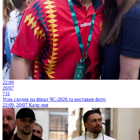
22:09
20/07
731
Усик сходив на фінал ЧС-2026 та виставив фото
22:09, 20/07
Кадр дня