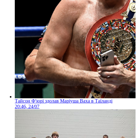
Тайсон Ф'юрі здолав Маріуша Ваха в Таїланді
20:46, 24/07