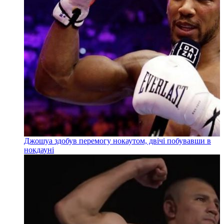
Джошуа здобув перемогу нокаутом, двічі побувавши в
нокдауні