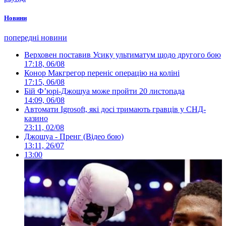
Новини
попередні новини
Верховен поставив Усику ультиматум щодо другого бою
17:18, 06/08
Конор Макгрегор переніс операцію на коліні
17:15, 06/08
Бій Ф’юрі-Джошуа може пройти 20 листопада
14:09, 06/08
Автомати Igrosoft, які досі тримають гравців у СНД-
казино
23:11, 02/08
Джошуа - Пренг (Відео бою)
13:11, 26/07
13:00