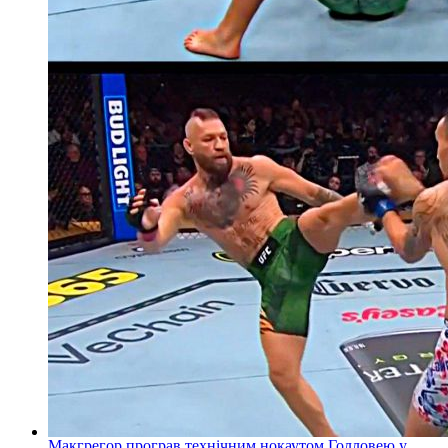
Макгрегор програв технічним нокаутом Голловею у