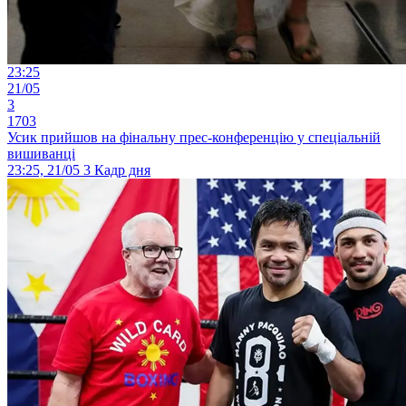
23:25
21/05
3
1703
Усик прийшов на фінальну прес-конференцію у спеціальній
вишиванці
23:25, 21/05
3
Кадр дня