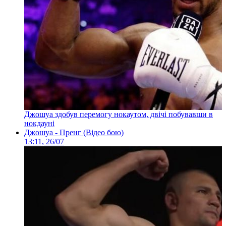
Джошуа здобув перемогу нокаутом, двічі побувавши в
нокдауні
Джошуа - Пренг (Відео бою)
13:11, 26/07