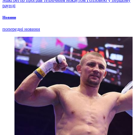
Макгрегор програв технічним нокаутом Голловею у першому
раунді
Новини
попередні новини