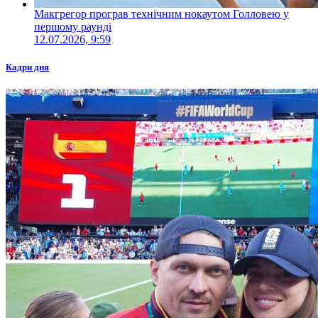
Макгрегор програв технічним нокаутом Голловею у
першому раунді
12.07.2026, 9:59
Кадри дня