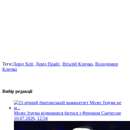
Теги:
Девід Хей
,
Девід Прайс
,
Віталій Кличко
,
Володимир
Кличко
Вибір редакції
Мозес Ітаума відмовився битися з Френком Санчесом
10.07.2026, 12:54