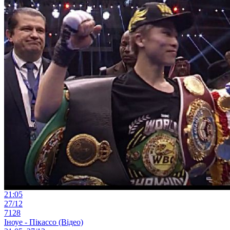
21:05
27/12
7128
Іноуе - Пікассо (Відео)