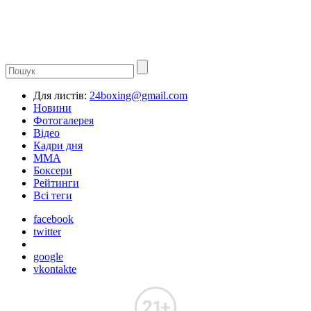
Для листів:
24boxing@gmail.com
Новини
Фотогалерея
Відео
Кадри дня
ММА
Боксери
Рейтинги
Всі теги
facebook
twitter
google
vkontakte