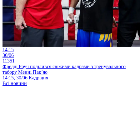
14:15
30/06
11351
Фредді Роуч поділився свіжими кадрами з тренувального
табору Менні Пак’яо
14:15, 30/06
Кадр дня
Всі новини