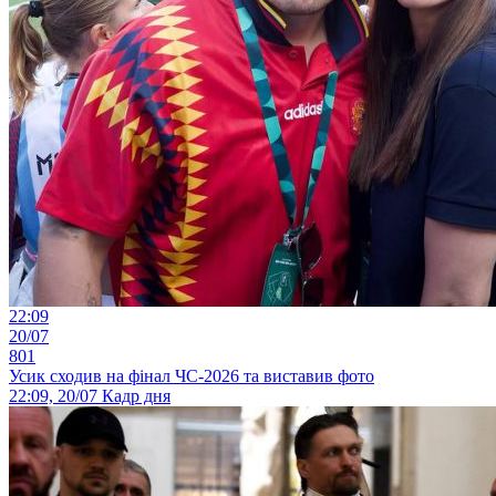
22:09
20/07
801
Усик сходив на фінал ЧС-2026 та виставив фото
22:09, 20/07
Кадр дня