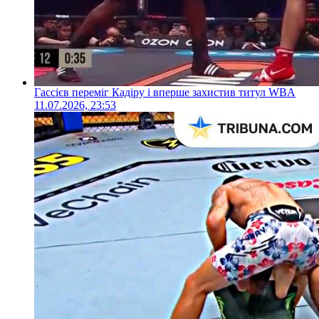
Гассієв переміг Кадіру і вперше захистив титул WBA
11.07.2026, 23:53