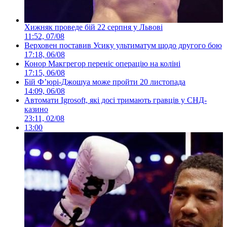
Хижняк проведе бій 22 серпня у Львові
11:52, 07/08
Верховен поставив Усику ультиматум щодо другого бою
17:18, 06/08
Конор Макгрегор переніс операцію на коліні
17:15, 06/08
Бій Ф’юрі-Джошуа може пройти 20 листопада
14:09, 06/08
Автомати Igrosoft, які досі тримають гравців у СНД-
казино
23:11, 02/08
13:00