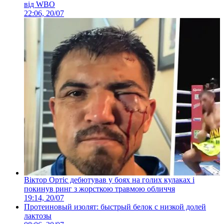
від WBO
22:06, 20/07
Віктор Ортіс дебютував у боях на голих кулаках і
покинув ринг з жорсткою травмою обличчя
19:14, 20/07
Протеиновый изолят: быстрый белок с низкой долей
лактозы