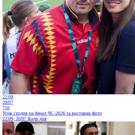
22:09
20/07
716
Усик сходив на фінал ЧС-2026 та виставив фото
22:09, 20/07
Кадр дня