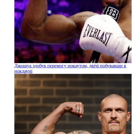
Джошуа здобув перемогу нокаутом, двічі побувавши в
нокдауні