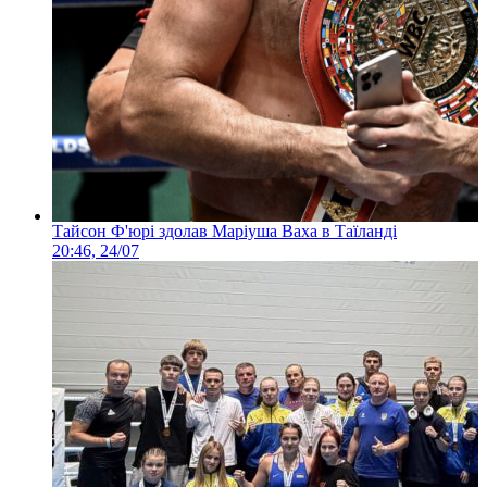
Тайсон Ф'юрі здолав Маріуша Ваха в Таїланді
20:46, 24/07