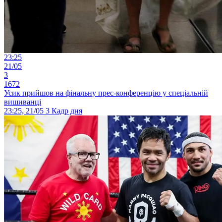
23:25
21/05
3
1672
Усик прийшов на фінальну прес-конференцію у спеціальній
вишиванці
23:25, 21/05
3
Кадр дня