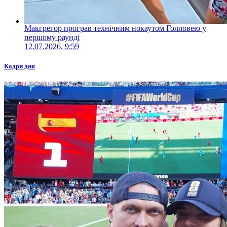
Макгрегор програв технічним нокаутом Голловею у
першому раунді
12.07.2026, 9:59
Кадри дня