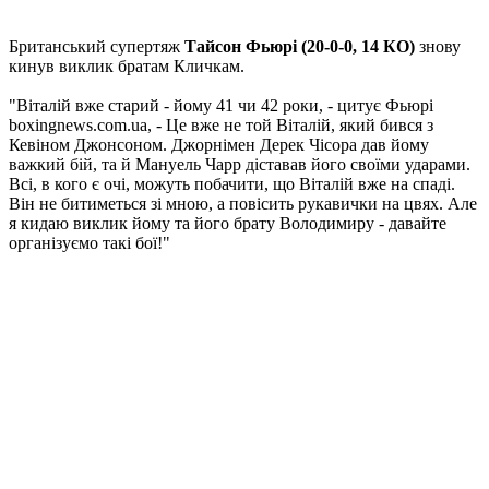
Британський супертяж
Тайсон Фьюрі (20-0-0, 14 КО)
знову
кинув виклик братам Кличкам.
"Віталій вже старий - йому 41 чи 42 роки, - цитує Фьюрі
boxingnews.com.ua, - Це вже не той Віталій, який бився з
Кевіном Джонсоном. Джорнімен Дерек Чісора дав йому
важкий бій, та й Мануель Чарр діставав його своїми ударами.
Всі, в кого є очі, можуть побачити, що Віталій вже на спаді.
Він не битиметься зі мною, а повісить рукавички на цвях. Але
я кидаю виклик йому та його брату Володимиру - давайте
організуємо такі бої!"