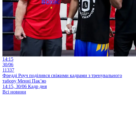
14:15
30/06
11337
Фредді Роуч поділився свіжими кадрами з тренувального
табору Менні Пак’яо
14:15, 30/06
Кадр дня
Всі новини