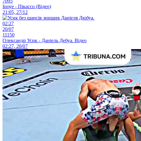
7095
Іноуе - Пікассо (Відео)
21:05, 27/12
02:27
20/07
11150
Олександр Усик - Даніель Дебуа. Відео
02:27, 20/07