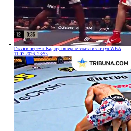
Гассієв переміг Кадіру і вперше захистив титул WBA
11.07.2026, 23:53