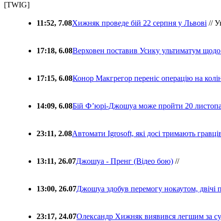
[TWIG]
11:52, 7.08
Хижняк проведе бій 22 серпня у Львові
// У
17:18, 6.08
Верховен поставив Усику ультиматум щодо
17:15, 6.08
Конор Макгрегор переніс операцію на колін
14:09, 6.08
Бій Ф’юрі-Джошуа може пройти 20 листоп
23:11, 2.08
Автомати Igrosoft, які досі тримають гравц
13:11, 26.07
Джошуа - Пренг (Відео бою)
//
13:00, 26.07
Джошуа здобув перемогу нокаутом, двічі 
23:17, 24.07
Олександр Хижняк виявився легшим за с