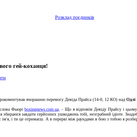
Розклад поєдинків
твого гей-коханця!
ати
прокоментував вчорашню перемогу Девіда Прайса (14-0, 12 КО) над
Одлі 
ь слова Фьюрі
boxingnews.com.ua,
- Що я відповім Девіду Прайсу і цьому
 я збираюся завдати серйозних ушкоджень тобі, незграбний ідіоте. Знадоби
ім'я, і ти це отримаєш. А в перерві між раундами в бою з тобою я розбе