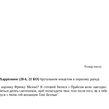
Розмір тексту:
Харрісоном (28-6, 21 КО)
брутальним нокаутом в першому раунді.
 карлику Френку Мелоні? Я готовий битися з Прайсом коли завгодно.
ться десять сантехніків, щоб полагодити твоє тіло після того, як я тебе
руся з твоїм гей-коханцем Тоні Беллью".