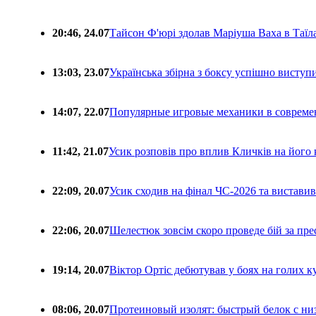
20:46, 24.07
Тайсон Ф'юрі здолав Маріуша Ваха в Таїл
13:03, 23.07
Українська збірна з боксу успішно виступ
14:07, 22.07
Популярные игровые механики в совреме
11:42, 21.07
Усик розповів про вплив Кличків на його 
22:09, 20.07
Усик сходив на фінал ЧС-2026 та вистави
22:06, 20.07
Шелестюк зовсім скоро проведе бій за п
19:14, 20.07
Віктор Ортіс дебютував у боях на голих 
08:06, 20.07
Протеиновый изолят: быстрый белок с ни