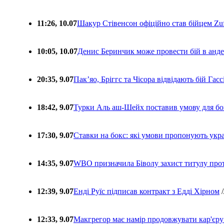
11:26, 10.07
Шакур Стівенсон офіційно став бійцем Zuf
10:05, 10.07
Денис Беринчик може провести бій в анде
20:35, 9.07
Пакʼяо, Бріггс та Чісора відвідають бій Гас
18:42, 9.07
Турки Аль аш-Шейх поставив умову для бо
17:30, 9.07
Ставки на бокс: які умови пропонують укра
14:35, 9.07
WBO призначила Біволу захист титулу про
12:39, 9.07
Енді Руїс підписав контракт з Едді Хірном
/
12:33, 9.07
Макгрегор має намір продовжувати кар'єру