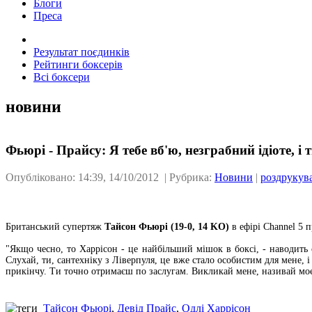
Блоги
Преса
Результат поєдинків
Рейтинги боксерів
Всі боксери
новини
Фьюрі - Прайсу: Я тебе вб'ю, незграбний ідіоте, і 
Опубліковано: 14:39, 14/10/2012 | Рубрика:
Новини
|
роздрукув
Британський супертяж
Тайсон Фьюрі (19-0, 14 KO)
в ефірі Channel 5 
"Якщо чесно, то Харрісон - це найбільший мішок в боксі, - наводит
Слухай, ти, сантехніку з Ліверпуля, це вже стало особистим для мене, і
прикінчу. Ти точно отримаєш по заслугам. Викликай мене, називай моє 
Тайсон Фьюрі
,
Девід Прайс
,
Одлі Харрісон