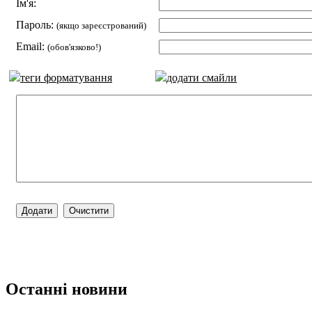
Ім'я:
Пароль:
(якщо зареєстрований)
Email:
(обов'язково!)
теги форматування
додати смайли
Останні новини