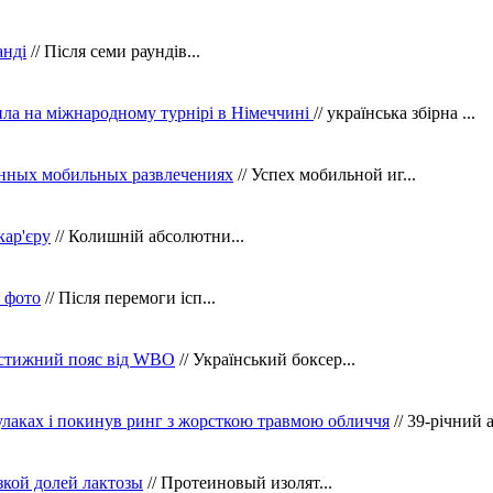
анді
// Після семи раундів...
ила на міжнародному турнірі в Німеччині
// українська збірна ...
нных мобильных развлечениях
// Успех мобильной иг...
кар'єру
// Колишній абсолютни...
в фото
// Після перемоги ісп...
рестижний пояс від WBO
// Український боксер...
кулаках і покинув ринг з жорсткою травмою обличчя
// 39-річний 
зкой долей лактозы
// Протеиновый изолят...