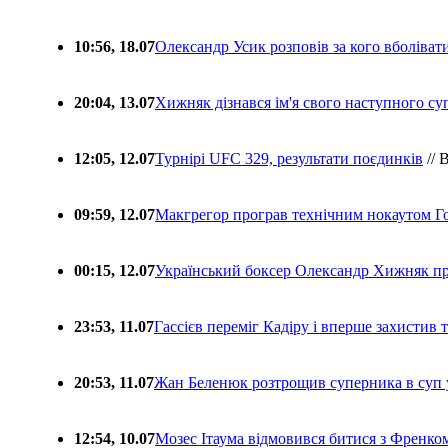
10:56, 18.07
Олександр Усик розповів за кого вболіва
20:04, 13.07
Хижняк дізнався ім'я свого наступного с
12:05, 12.07
Турнірі UFC 329, результати поєдинків
// 
09:59, 12.07
Макгрегор програв технічним нокаутом Г
00:15, 12.07
Український боксер Олександр Хижняк пр
23:53, 11.07
Гассієв переміг Кадіру і вперше захистив
20:53, 11.07
Жан Беленюк розтрощив суперника в суп
12:54, 10.07
Мозес Ітаума відмовився битися з Френко