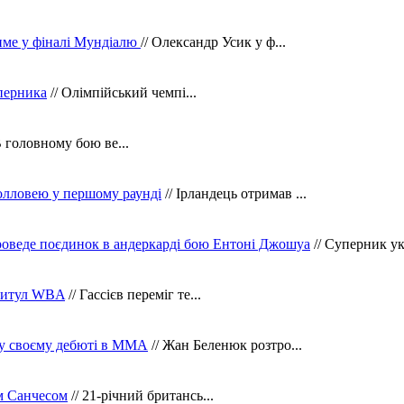
тиме у фіналі Мундіалю
// Олександр Усик у ф...
уперника
// Олімпійський чемпі...
В головному бою ве...
олловею у першому раунді
// Ірландець отримав ...
оведе поєдинок в андеркарді бою Ентоні Джошуа
// Суперник укр
 титул WBA
// Гассієв переміг те...
 у своєму дебюті в ММА
// Жан Беленюк розтро...
м Санчесом
// 21-річний британсь...