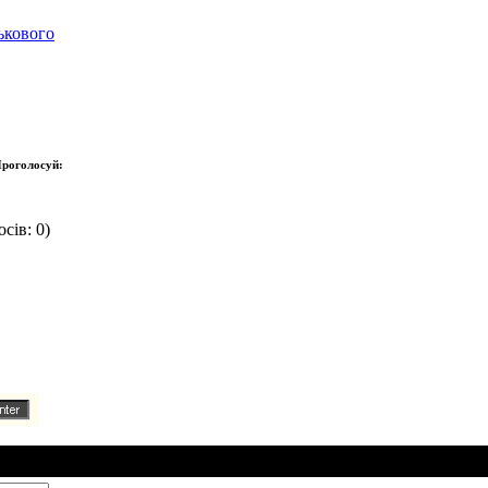
ькового
роголосуй:
сів: 0)