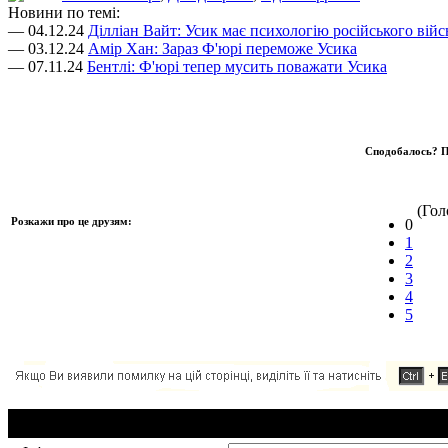
Новини по темі:
— 04.12.24
Ділліан Вайт: Усик має психологію російського війс
— 03.12.24
Амір Хан: Зараз Ф'юрі переможе Усика
— 07.11.24
Бентлі: Ф'юрі тепер мусить поважати Усика
Сподобалось? П
(Голо
Розкажи про це друзям:
0
1
2
3
4
5
Додавання коментаря: