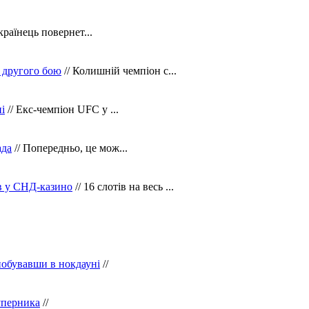
країнець повернет...
 другого бою
// Колишній чемпіон с...
і
// Екс-чемпіон UFC у ...
ада
// Попередньо, це мож...
ів у СНД-казино
// 16 слотів на весь ...
побувавши в нокдауні
//
уперника
//