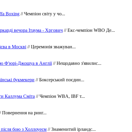
fa Boxing
// Чемпіон світу у чо...
ркарді вечора Ітаума - Хргович
// Екс-чемпіон WBO Де...
сієва в Москві
// Церемонія зважуван...
ю Ф'юрі-Джошуа в Англії
// Нещодавно з'явилис...
їнські букмекери
// Боксерський поєдин...
ти Каллума Сміта
// Чемпіон WBA, IBF т...
/ Повернення на ринг...
 після бою з Холлоуеєм
// Знаменитий ірландс...