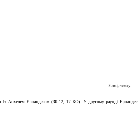
Розмір тексту:
я із Анхелем Ернандесом (30-12, 17 КО). У другому раунді Ернандес