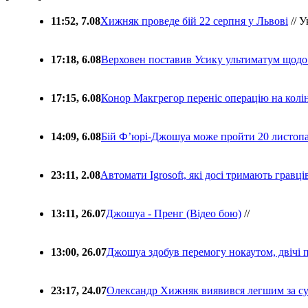
11:52, 7.08
Хижняк проведе бій 22 серпня у Львові
// У
17:18, 6.08
Верховен поставив Усику ультиматум щодо
17:15, 6.08
Конор Макгрегор переніс операцію на колін
14:09, 6.08
Бій Ф’юрі-Джошуа може пройти 20 листоп
23:11, 2.08
Автомати Igrosoft, які досі тримають гравц
13:11, 26.07
Джошуа - Пренг (Відео бою)
//
13:00, 26.07
Джошуа здобув перемогу нокаутом, двічі 
23:17, 24.07
Олександр Хижняк виявився легшим за с