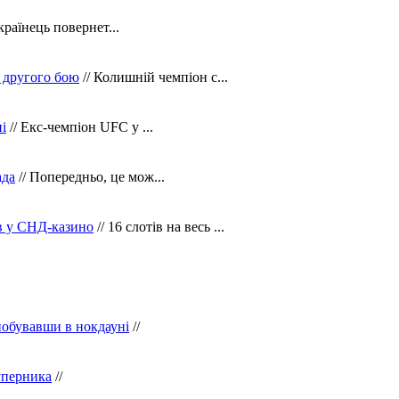
країнець повернет...
 другого бою
// Колишній чемпіон с...
і
// Екс-чемпіон UFC у ...
ада
// Попередньо, це мож...
ів у СНД-казино
// 16 слотів на весь ...
побувавши в нокдауні
//
уперника
//