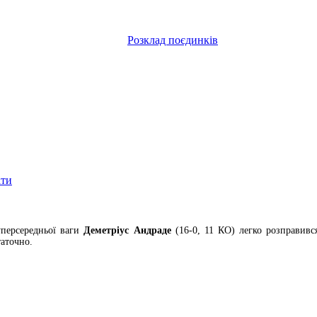
Розклад поєдинків
ати
уперсередньої ваги
Деметріус Андраде
(16-0, 11 КО) легко розправивс
таточно.