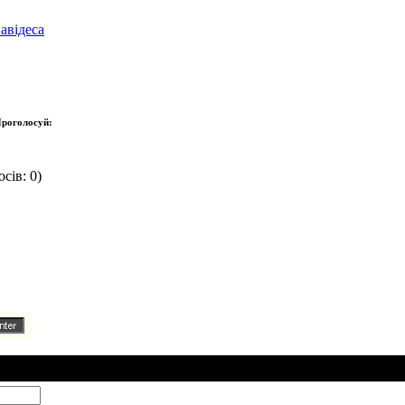
авідеса
роголосуй:
сів: 0)