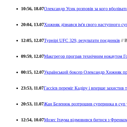
10:56, 18.07
Олександр Усик розповів за кого вболіва
20:04, 13.07
Хижняк дізнався ім'я свого наступного с
12:05, 12.07
Турнірі UFC 329, результати поєдинків
// 
09:59, 12.07
Макгрегор програв технічним нокаутом Г
00:15, 12.07
Український боксер Олександр Хижняк пр
23:53, 11.07
Гассієв переміг Кадіру і вперше захистив
20:53, 11.07
Жан Беленюк розтрощив суперника в суп
12:54, 10.07
Мозес Ітаума відмовився битися з Френко