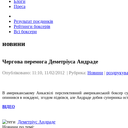
Блоги
Преса
Результат поєдинків
Рейтинги боксерів
Всі боксери
новини
Чергова перемога Деметріуса Андраде
Опубліковано: 11:10, 11/02/2012 | Рубрика:
Новини
|
роздрукув
В американському Анкасвілі перспективний американський боксер с
опинився в нокдауні, згодом підвівся, але Андраде добив суперника ос
ВІДЕО
Деметріус Андраде
Новини по темі: