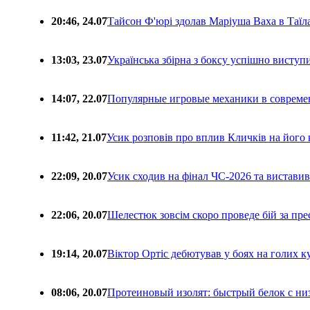
20:46, 24.07
Тайсон Ф'юрі здолав Маріуша Ваха в Таїл
13:03, 23.07
Українська збірна з боксу успішно виступ
14:07, 22.07
Популярные игровые механики в совреме
11:42, 21.07
Усик розповів про вплив Кличків на його 
22:09, 20.07
Усик сходив на фінал ЧС-2026 та вистави
22:06, 20.07
Шелестюк зовсім скоро проведе бій за п
19:14, 20.07
Віктор Ортіс дебютував у боях на голих 
08:06, 20.07
Протеиновый изолят: быстрый белок с ни