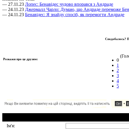
— 27.11.23
Лопес: Бенавідес чудово впорався з Андраде
— 24.11.23
Джермалл Чарло: Думаю, що Андраде переможе Бен
— 24.11.23
Бенавідес: Я знайду спосіб, як перемогти Андраде
Сподобалось? П
(Голо
Розкажи про це друзям:
0
1
2
3
4
5
Додавання коментаря:
Ім'я: