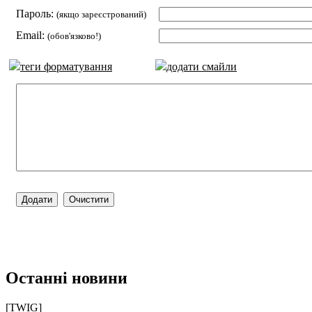
Пароль:
(якщо зареєстрований)
Email:
(обов'язково!)
теги форматування
додати смайли
Останні новини
[TWIG]