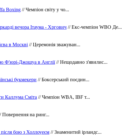
fa Boxing
// Чемпіон світу у чо...
ркарді вечора Ітаума - Хргович
// Екс-чемпіон WBO Де...
сієва в Москві
// Церемонія зважуван...
ю Ф'юрі-Джошуа в Англії
// Нещодавно з'явилис...
їнські букмекери
// Боксерський поєдин...
ти Каллума Сміта
// Чемпіон WBA, IBF т...
/ Повернення на ринг...
 після бою з Холлоуеєм
// Знаменитий ірландс...