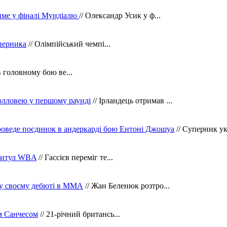
тиме у фіналі Мундіалю
// Олександр Усик у ф...
уперника
// Олімпійський чемпі...
В головному бою ве...
олловею у першому раунді
// Ірландець отримав ...
оведе поєдинок в андеркарді бою Ентоні Джошуа
// Суперник укр
 титул WBA
// Гассієв переміг те...
 у своєму дебюті в ММА
// Жан Беленюк розтро...
м Санчесом
// 21-річний британсь...