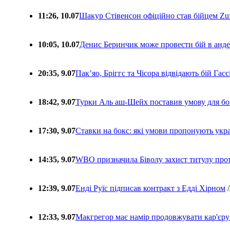
11:26, 10.07
Шакур Стівенсон офіційно став бійцем Zuf
10:05, 10.07
Денис Беринчик може провести бій в анде
20:35, 9.07
Пакʼяо, Бріггс та Чісора відвідають бій Гас
18:42, 9.07
Турки Аль аш-Шейх поставив умову для бо
17:30, 9.07
Ставки на бокс: які умови пропонують укра
14:35, 9.07
WBO призначила Біволу захист титулу про
12:39, 9.07
Енді Руїс підписав контракт з Едді Хірном
/
12:33, 9.07
Макгрегор має намір продовжувати кар'єру