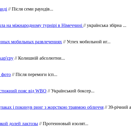
анді
// Після семи раундів...
ила на міжнародному турнірі в Німеччині
// українська збірна ...
нных мобильных развлечениях
// Успех мобильной иг...
кар'єру
// Колишній абсолютни...
в фото
// Після перемоги ісп...
рестижний пояс від WBO
// Український боксер...
кулаках і покинув ринг з жорсткою травмою обличчя
// 39-річний 
зкой долей лактозы
// Протеиновый изолят...