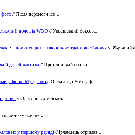
в фото
// Після перемоги ісп...
рестижний пояс від WBO
// Український боксер...
кулаках і покинув ринг з жорсткою травмою обличчя
// 39-річний 
зкой долей лактозы
// Протеиновый изолят...
тиме у фіналі Мундіалю
// Олександр Усик у ф...
уперника
// Олімпійський чемпі...
В головному бою ве...
олловею у першому раунді
// Ірландець отримав ...