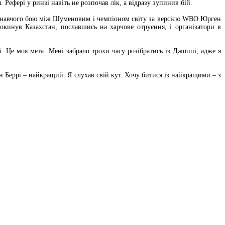
Рефері у ринзі навіть не розпочав лік, а відразу зупинив бій.
'єднавчого бою між Шуменовим і чемпіоном світу за версією WBO Юрген
окинув Казахстан, пославшись на харчове отруєння, і організатори в
. Це моя мета. Мені забрало трохи часу розібратись із Джоппі, адже я
 Беррі – найкращий. Я слухав свій кут. Хочу битися із найкращими – з