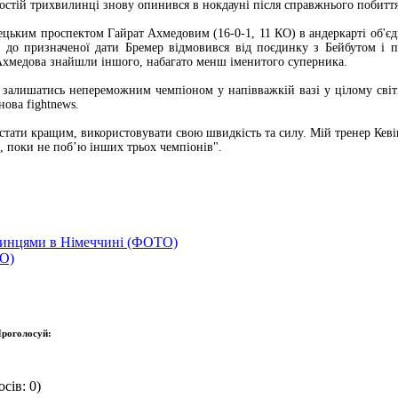
остій трихвилинці знову опинився в нокдауні після справжнього побиття. 
бецьким проспектом Гайрат Ахмедовим (16-0-1, 11 КО) в андеркарті об
і до призначеної дати Бремер відмовився від поєдинку з Бейбутом і п
Ахмедова знайшли іншого, набагато менш іменитого суперника.
 залишатись непереможним чемпіоном у напівважкій вазі у цілому світі
ова fightnews.
стати кращим, використовувати свою швидкість та силу. Мій тренер Кевін
 поки не поб’ю інших трьох чемпіонів".
нтинцями в Німеччині (ФОТО)
ТО)
роголосуй:
сів: 0)