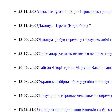
23:11, 2.08
Автомати Igrosoft, які досі тримають гравц
13:11, 26.07
Джошуа - Пренг (Відео бою)
//
13:00, 26.07
Джошуа здобув перемогу нокаутом, двічі 
23:17, 24.07
Олександр Хижняк виявився легшим за с
20:46, 24.07
Тайсон Ф'юрі здолав Маріуша Ваха в Таїл
13:03, 23.07
Українська збірна з боксу успішно виступ
14:07, 22.07
Популярные игровые механики в совреме
11:42, 21.07
Усик розповів про вплив Кличків на його 