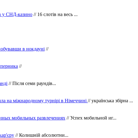
ів у СНД-казино
// 16 слотів на весь ...
побувавши в нокдауні
//
уперника
//
анді
// Після семи раундів...
ила на міжнародному турнірі в Німеччині
// українська збірна ...
нных мобильных развлечениях
// Успех мобильной иг...
кар'єру
// Колишній абсолютни...