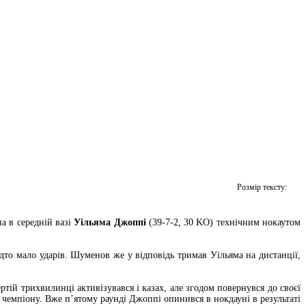
Розмір тексту:
а в середній вазі
Уільяма Джоппі
(39-7-2, 30 KO) технічним нокаутом
то мало ударів. Шуменов же у відповідь тримав Уільяма на дистанції,
ртій трихвилинці активізувався і казах, але згодом повернувся до своєї
т чемпіону. Вже п’ятому раунді Джоппі опинився в нокдауні в результаті