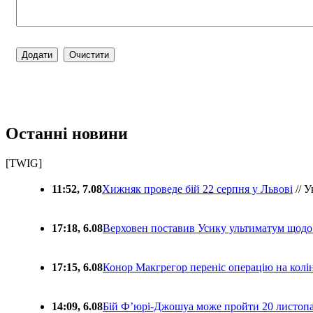
Останні новини
[TWIG]
11:52, 7.08
Хижняк проведе бій 22 серпня у Львові
// У
17:18, 6.08
Верховен поставив Усику ультиматум щодо
17:15, 6.08
Конор Макгрегор переніс операцію на колін
14:09, 6.08
Бій Ф’юрі-Джошуа може пройти 20 листоп