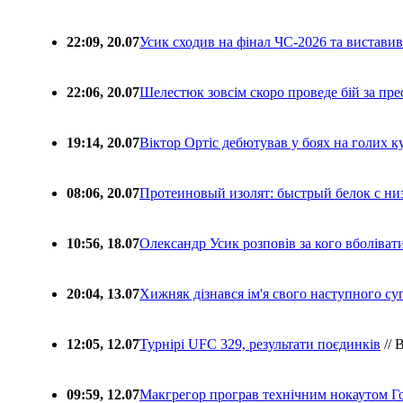
22:09, 20.07
Усик сходив на фінал ЧС-2026 та вистави
22:06, 20.07
Шелестюк зовсім скоро проведе бій за п
19:14, 20.07
Віктор Ортіс дебютував у боях на голих 
08:06, 20.07
Протеиновый изолят: быстрый белок с ни
10:56, 18.07
Олександр Усик розповів за кого вболіва
20:04, 13.07
Хижняк дізнався ім'я свого наступного с
12:05, 12.07
Турнірі UFC 329, результати поєдинків
// 
09:59, 12.07
Макгрегор програв технічним нокаутом Г