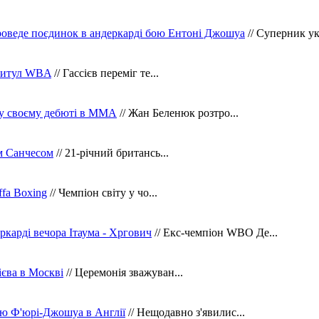
оведе поєдинок в андеркарді бою Ентоні Джошуа
// Суперник укр
 титул WBA
// Гассієв переміг те...
 у своєму дебюті в ММА
// Жан Беленюк розтро...
м Санчесом
// 21-річний британсь...
fa Boxing
// Чемпіон світу у чо...
ркарді вечора Ітаума - Хргович
// Екс-чемпіон WBO Де...
сієва в Москві
// Церемонія зважуван...
ю Ф'юрі-Джошуа в Англії
// Нещодавно з'явилис...