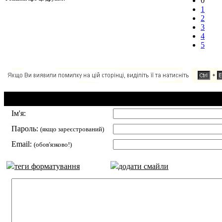
0
1
2
3
4
5
Додавання коментаря:
Ім'я:
Пароль:
(якщо зареєстрований)
Email:
(обов'язково!)
теги форматування
додати смайли