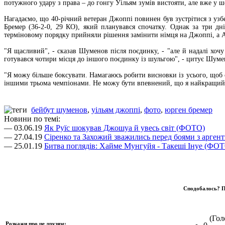
потужного удару з права – до гонгу Уільям зумів вистояти, але вже у ш
Нагадаємо, що 40-річний ветеран Джоппі повинен був зустрітися з уз
Бремер (36-2-0, 29 КО), який планувався спочатку. Однак за три дн
терміновому порядку прийняли рішення замінити німця на Джоппі, а 
"Я щасливий", - сказав Шуменов після поєдинку, - "але й надалі хочу
готувався чотири місця до іншого поєдинку із шульгою", - цитує Шумен
"Я можу більше боксувати. Намагаюсь робити висновки із усього, щоб 
іншими трьома чемпіонами. Не можу бути впевнений, що я найкращий,
бейбут шуменов
,
уільям джоппі
,
фото
,
юрген бремер
Новини по темі:
— 03.06.19
Як Руїс шокував Джошуа й увесь світ (ФОТО)
— 27.04.19
Сіренко та Захожий зважились перед боями з арге
— 25.01.19
Битва поглядів: Хайме Мунгуйя - Такеші Інуе (ФО
Сподобалось? П
(Голо
Розкажи про це друзям: