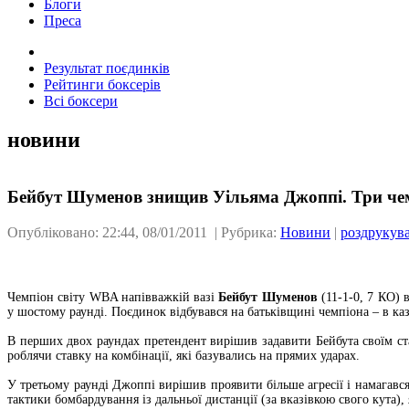
Блоги
Преса
Результат поєдинків
Рейтинги боксерів
Всі боксери
новини
Бейбут Шуменов знищив Уільяма Джоппі. Три чем
Опубліковано: 22:44, 08/01/2011 | Рубрика:
Новини
|
роздрукув
Чемпіон світу WBA напівважкій вазі
Бейбут Шуменов
(11-1-0, 7 КО) 
у шостому раунді. Поєдинок відбувався на батьківщині чемпіона – в к
В перших двох раундах претендент вирішив задавити Бейбута своїм ст
роблячи ставку на комбінації, які базувались на прямих ударах.
У третьому раунді Джоппі вирішив проявити більше агресії і намагався 
тактики бомбардування із дальньої дистанції (за вказівкою свого кута)