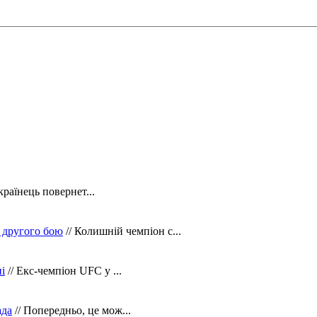
країнець повернет...
 другого бою
// Колишній чемпіон с...
і
// Екс-чемпіон UFC у ...
ада
// Попередньо, це мож...