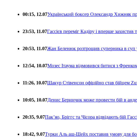
00:15, 12.07
Український боксер Олександр Хижняк пр
23:53, 11.07
Гассієв переміг Кадіру і вперше захистив
20:53, 11.07
Жан Беленюк розтрощив суперника в суп
12:54, 10.07
Мозес Ітаума відмовився битися з Френко
11:26, 10.07
Шакур Стівенсон офіційно став бійцем Zuf
10:05, 10.07
Денис Беринчик може провести бій в анде
20:35, 9.07
Пакʼяо, Бріггс та Чісора відвідають бій Гас
18:42, 9.07
Турки Аль аш-Шейх поставив умову для бо