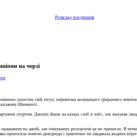
Розклад поєдинків
піони на черзі
ати
впевнено захистив свій титул, перемігши колишнього триразовго чемпіон
азахському Шимкенті.
артовим спуртом. Джоппі йшов на казаха «лоб в лоб», але викував занад
працювати на джебі, але очікуваних результатів це не принесло. В четве
, яка приносила помітні дивіденди і практично не завдавала жодних втра