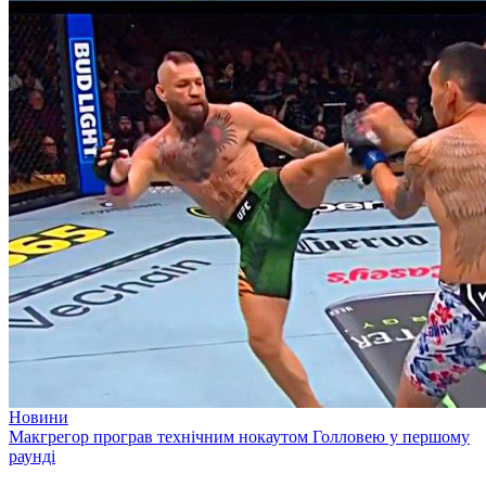
Новини
Макгрегор програв технічним нокаутом Голловею у першому
раунді