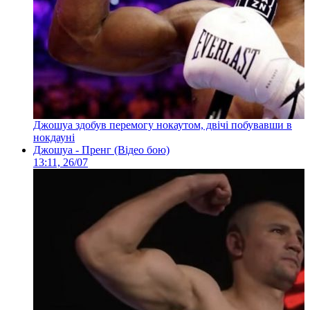
Джошуа здобув перемогу нокаутом, двічі побувавши в
нокдауні
Джошуа - Пренг (Відео бою)
13:11, 26/07