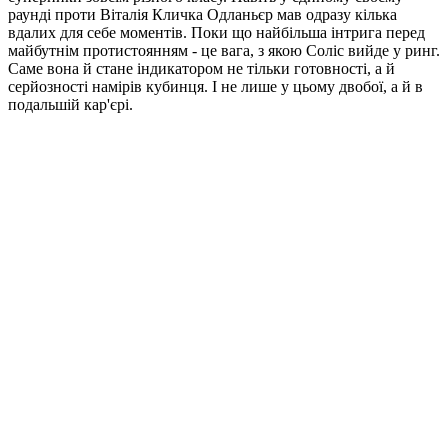
раунді проти Віталія Кличка Одланьєр мав одразу кілька
вдалих для себе моментів. Поки що найбільша інтрига перед
майбутнім протистоянням - це вага, з якою Соліс вийде у ринг.
Саме вона й стане індикатором не тільки готовності, а й
серйозності намірів кубинця. І не лише у цьому двобої, а й в
подальшій кар'єрі.