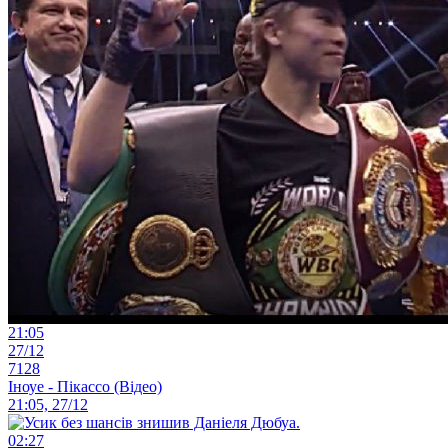
21:05
27/12
7128
Іноуе - Пікассо (Відео)
21:05, 27/12
02:27