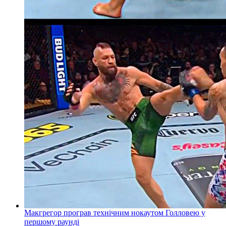
Макгрегор програв технічним нокаутом Голловею у
першому раунді