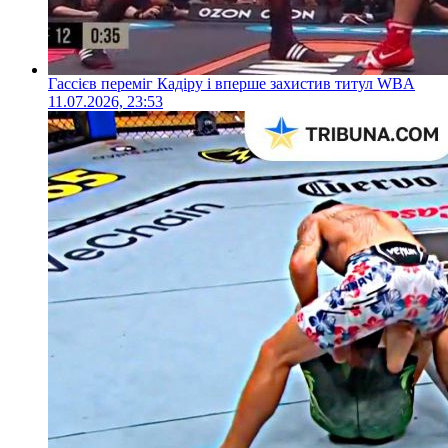
Гассієв переміг Кадіру і вперше захистив титул WBA
11.07.2026, 23:53