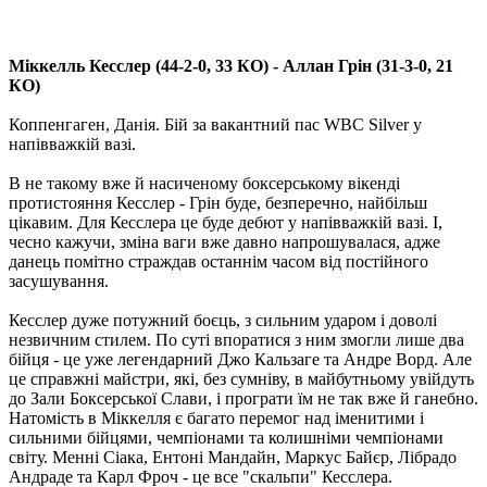
Міккелль Кесслер (44-2-0, 33 КО) - Аллан Грін (31-3-0, 21
КО)
Коппенгаген, Данія. Бій за вакантний пас WBC Silver у
напівважкій вазі.
В не такому вже й насиченому боксерському вікенді
протистояння Кесслер - Грін буде, безперечно, найбільш
цікавим. Для Кесслера це буде дебют у напівважкій вазі. І,
чесно кажучи, зміна ваги вже давно напрошувалася, адже
данець помітно страждав останнім часом від постійного
засушування.
Кесслер дуже потужний боєць, з сильним ударом і доволі
незвичним стилем. По суті впоратися з ним змогли лише два
бійця - це уже легендарний Джо Кальзаге та Андре Ворд. Але
це справжні майстри, які, без сумніву, в майбутньому увійдуть
до Зали Боксерської Слави, і програти їм не так вже й ганебно.
Натомість в Міккелля є багато перемог над іменитими і
сильними бійцями, чемпіонами та колишніми чемпіонами
світу. Менні Сіака, Ентоні Мандайн, Маркус Байєр, Лібрадо
Андраде та Карл Фроч - це все "скальпи" Кесслера.