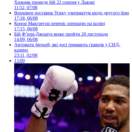
Хижняк проведе бій 22 серпня у Львові
11:52, 07/08
Верховен поставив Усику ультиматум щодо другого бою
17:18, 06/08
Конор Макгрегор переніс операцію на коліні
17:15, 06/08
Бій Ф’юрі-Джошуа може пройти 20 листопада
14:09, 06/08
Автомати Igrosoft, які досі тримають гравців у СНД-
казино
23:11, 02/08
13:00