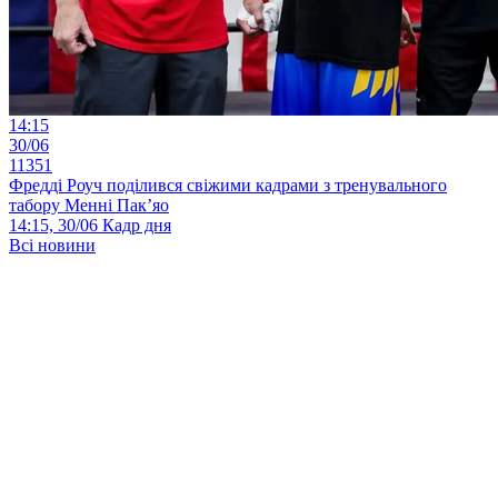
14:15
30/06
11351
Фредді Роуч поділився свіжими кадрами з тренувального
табору Менні Пак’яо
14:15, 30/06
Кадр дня
Всі новини