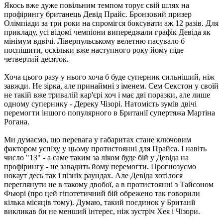
Якось вже дуже повільним темпом торує свій шлях на
профірингу британець Девід Прайс. Бронзовий призер
Олімпіади за три роки на спромігся боксувати аж 12 разів. Для
прикладу, усі відомі чемпіони випереджали графік Девіда як
мінімум вдвічі. Ліверпульському велетню пасувало б
поспішити, оскільки вже наступного року йому піде
четвертий десяток.
Хоча цього разу у нього хоча б буде суперник сильніший, ніж
завжди. Не зірка, але принаймні з іменем. Сем Секстон у своїй
не такій вже тривалій кар'єрі хоч і має дві поразки, але лише
одному супернику - Дереку Чізорі. Натомість зумів двічі
перемогти іншого популярного в Британії супертяжа Мартіна
Рогана.
Ми думаємо, що перевага у габаритах стане ключовим
фактором успіху у цьому протистоянні для Прайса. І навіть
число "13" - а саме таким за ліком буде бій у Девіда на
профірингу - не завадить йому перемогти. Прогнозуємо
нокаут десь так і пізніх раундах. Але Девіда хотілося
переглянути не в такому двобої, а в протистоянні з Тайсоном
Фьюрі (про цей гіпотетичний бій обрежено так говорили
кілька місяців тому). Думаю, такий поєдинок у Британії
викликав би не менший інтерес, ніж зустріч Хея і Чізори.