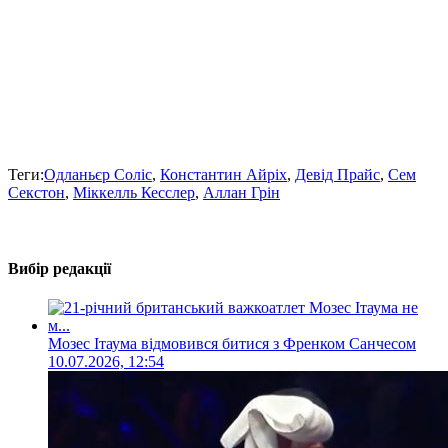
Теги:
Одланьєр Соліс
,
Константин Айріх
,
Девід Прайс
,
Сем
Секстон
,
Міккелль Кесслер
,
Аллан Грін
Вибір редакції
Мозес Ітаума відмовився битися з Френком Санчесом
10.07.2026, 12:54