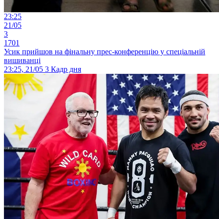
23:25
21/05
3
1701
Усик прийшов на фінальну прес-конференцію у спеціальній
вишиванці
23:25, 21/05
3
Кадр дня