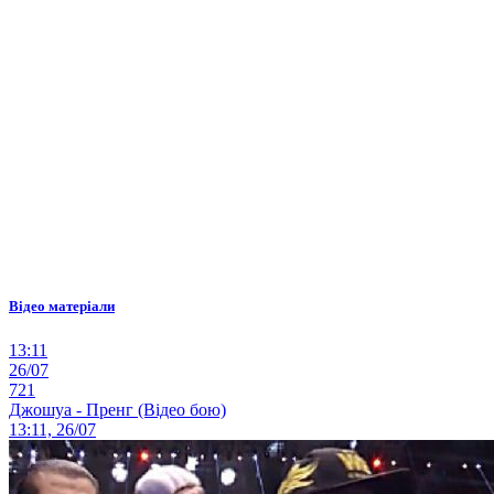
Відео матеріали
13:11
26/07
721
Джошуа - Пренг (Відео бою)
13:11, 26/07