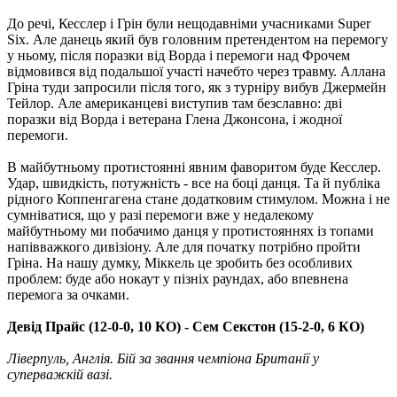
До речі, Кесслер і Грін були нещодавніми учасниками Super
Six. Але данець який був головним претендентом на перемогу
у ньому, після поразки від Ворда і перемоги над Фрочем
відмовився від подальшої участі начебто через травму. Аллана
Гріна туди запросили після того, як з турніру вибув Джермейн
Тейлор. Але американцеві виступив там безславно: дві
поразки від Ворда і ветерана Глена Джонсона, і жодної
перемоги.
В майбутньому протистоянні явним фаворитом буде Кесслер.
Удар, швидкість, потужність - все на боці данця. Та й публіка
рідного Коппенгагена стане додатковим стимулом. Можна і не
сумніватися, що у разі перемоги вже у недалекому
майбутньому ми побачимо данця у протистояннях із топами
напівважкого дивізіону. Але для початку потрібно пройти
Гріна. На нашу думку, Міккель це зробить без особливих
проблем: буде або нокаут у пізніх раундах, або впевнена
перемога за очками.
Девід Прайс (12-0-0, 10 КО) - Сем Секстон (15-2-0, 6 КО)
Ліверпуль, Англія. Бій за звання чемпіона Британії у
суперважкій вазі.