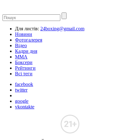
Для листів:
24boxing@gmail.com
Новини
Фотогалерея
Відео
Кадри дня
ММА
Боксери
Рейтинги
Всі теги
facebook
twitter
google
vkontakte