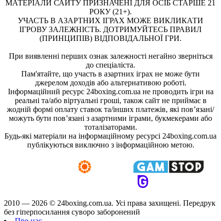
МАТЕРІАЛИ САЙТУ ПРИЗНАЧЕНІ ДЛЯ ОСІБ СТАРШЕ 21
РОКУ (21+).
УЧАСТЬ В АЗАРТНИХ ІГРАХ МОЖЕ ВИКЛИКАТИ
ІГРОВУ ЗАЛЕЖНІСТЬ. ДОТРИМУЙТЕСЬ ПРАВИЛ
(ПРИНЦИПІВ) ВІДПОВІДАЛЬНОЇ ГРИ.
При виявленні перших ознак залежності негайно зверніться
до спеціаліста.
Пам'ятайте, що участь в азартних іграх не може бути
джерелом доходів або альтернативою роботі.
Інформаційний ресурс 24boxing.com.ua не проводить ігри на
реальні та/або віртуальні гроші, також сайт не приймає в
жодній формі оплату ставок та/інших платежів, які пов’язані/
можуть бути пов’язані з азартними іграми, букмекерами або
тоталізаторами.
Будь-які матеріали на інформаційному ресурсі 24boxing.com.ua
публікуються виключно з інформаційною метою.
2010 — 2026 ©
24boxing.com.ua.
Усi права захищенi. Передрук
без гіперпосилання суворо заборонений
Про нас