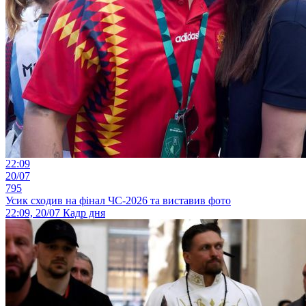
22:09
20/07
795
Усик сходив на фінал ЧС-2026 та виставив фото
22:09, 20/07
Кадр дня