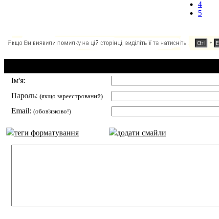
4
5
Додавання коментаря:
Ім'я:
Пароль:
(якщо зареєстрований)
Email:
(обов'язково!)
теги форматування
додати смайли