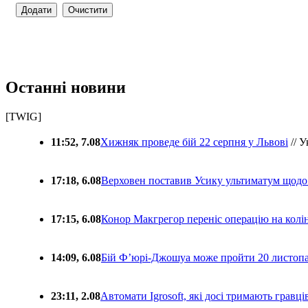
Останні новини
[TWIG]
11:52, 7.08
Хижняк проведе бій 22 серпня у Львові
// У
17:18, 6.08
Верховен поставив Усику ультиматум щодо
17:15, 6.08
Конор Макгрегор переніс операцію на колін
14:09, 6.08
Бій Ф’юрі-Джошуа може пройти 20 листоп
23:11, 2.08
Автомати Igrosoft, які досі тримають гравц