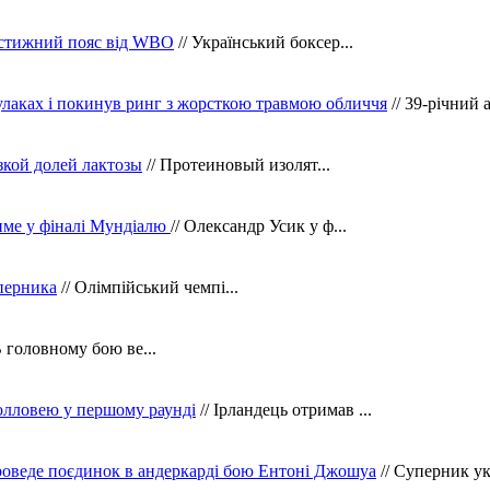
рестижний пояс від WBO
// Український боксер...
кулаках і покинув ринг з жорсткою травмою обличчя
// 39-річний 
зкой долей лактозы
// Протеиновый изолят...
тиме у фіналі Мундіалю
// Олександр Усик у ф...
уперника
// Олімпійський чемпі...
В головному бою ве...
олловею у першому раунді
// Ірландець отримав ...
оведе поєдинок в андеркарді бою Ентоні Джошуа
// Суперник укр