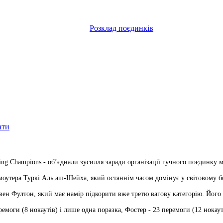
Розклад поєдинків
ати
ing Champions - об’єднали зусилля заради організації гучного поєдинку
омоутера Туркі Аль аш-Шейха, який останнім часом домінує у світовому б
вен Фултон, який має намір підкорити вже третю вагову категорію. Його 
моги (8 нокаутів) і лише одна поразка, Фостер - 23 перемоги (12 нокаут