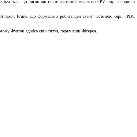
 Очікується, що поєдинок стане частиною великого PPV-шоу, головною
мі Amazon Prime, що формально робить цей івент частиною серії «РВС
ютому Фултон здобув свій титул, перемігши Фігероа.