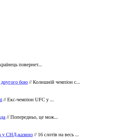
країнець повернет...
 другого бою
// Колишній чемпіон с...
і
// Екс-чемпіон UFC у ...
ада
// Попередньо, це мож...
ів у СНД-казино
// 16 слотів на весь ...