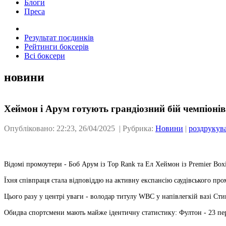
Блоги
Преса
Результат поєдинків
Рейтинги боксерів
Всі боксери
новини
Хеймон і Арум готують грандіозний бій чемпіонів
Опубліковано: 22:23, 26/04/2025 | Рубрика:
Новини
|
роздрукув
Відомі промоутери - Боб Арум із Top Rank та Ел Хеймон із Premier Box
Їхня співпраця стала відповіддю на активну експансію саудівського пр
Цього разу у центрі уваги - володар титулу WBC у напівлегкій вазі Сти
Обидва спортсмени мають майже ідентичну статистику: Фултон - 23 пере