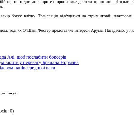
 бій ще не підписано, проте сторони вже досягли принципової згоди.
м.
вечір боксу влітку. Трансляція відбудеться на стримінговій платфор
ном, тоді як О’Шакі Фостер представляє інтереси Арума. Нагадаємо, у л
да Алі, щоб послабити боксерів
м вірить у перевагу Брайана Нормана
дером напівсередньої ваги
роголосуй:
сів: 0)