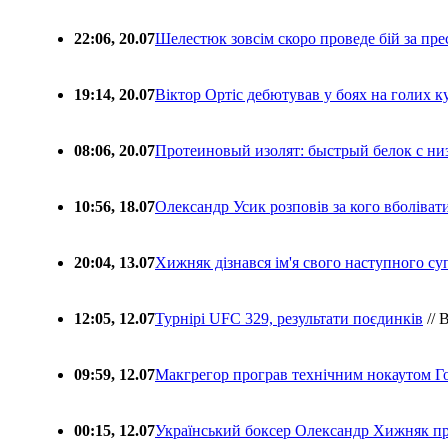
22:06, 20.07
Шелестюк зовсім скоро проведе бій за п
19:14, 20.07
Віктор Ортіс дебютував у боях на голих 
08:06, 20.07
Протеиновый изолят: быстрый белок с ни
10:56, 18.07
Олександр Усик розповів за кого вболіва
20:04, 13.07
Хижняк дізнався ім'я свого наступного с
12:05, 12.07
Турнірі UFC 329, результати поєдинків
// 
09:59, 12.07
Макгрегор програв технічним нокаутом Г
00:15, 12.07
Український боксер Олександр Хижняк пр