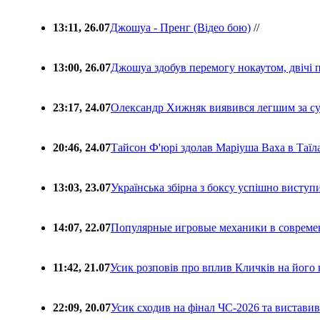
13:11, 26.07
Джошуа - Пренг (Відео бою)
//
13:00, 26.07
Джошуа здобув перемогу нокаутом, двічі 
23:17, 24.07
Олександр Хижняк виявився легшим за с
20:46, 24.07
Тайсон Ф'юрі здолав Маріуша Ваха в Таїл
13:03, 23.07
Українська збірна з боксу успішно виступ
14:07, 22.07
Популярные игровые механики в совреме
11:42, 21.07
Усик розповів про вплив Кличків на його 
22:09, 20.07
Усик сходив на фінал ЧС-2026 та вистави