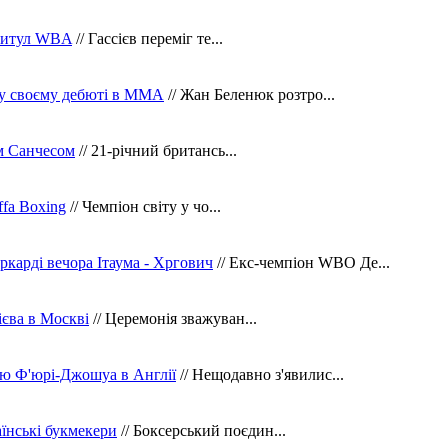
 титул WBA
// Гассієв переміг те...
 у своєму дебюті в ММА
// Жан Беленюк розтро...
м Санчесом
// 21-річний британсь...
fa Boxing
// Чемпіон світу у чо...
ркарді вечора Ітаума - Хргович
// Екс-чемпіон WBO Де...
сієва в Москві
// Церемонія зважуван...
ю Ф'юрі-Джошуа в Англії
// Нещодавно з'явилис...
їнські букмекери
// Боксерський поєдин...