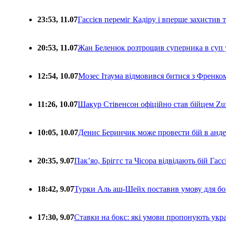
23:53, 11.07
Гассієв переміг Кадіру і вперше захистив
20:53, 11.07
Жан Беленюк розтрощив суперника в суп
12:54, 10.07
Мозес Ітаума відмовився битися з Френко
11:26, 10.07
Шакур Стівенсон офіційно став бійцем Zuf
10:05, 10.07
Денис Беринчик може провести бій в анде
20:35, 9.07
Пакʼяо, Бріггс та Чісора відвідають бій Гас
18:42, 9.07
Турки Аль аш-Шейх поставив умову для бо
17:30, 9.07
Ставки на бокс: які умови пропонують укра