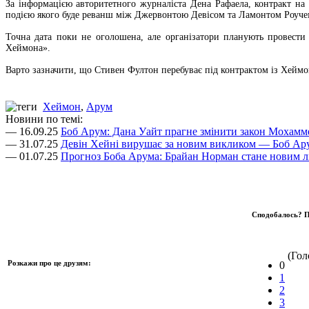
За інформацією авторитетного журналіста Дена Рафаела, контракт на
подією якого буде реванш між Джервонтою Девісом та Ламонтом Роуче
Точна дата поки не оголошена, але організатори планують провести 
Хеймона».
Варто зазначити, що Стивен Фултон перебуває під контрактом із Хеймо
Хеймон
,
Арум
Новини по темі:
— 16.09.25
Боб Арум: Дана Уайт прагне змінити закон Мохамме
— 31.07.25
Девін Хейні вирушає за новим викликом — Боб Ару
— 01.07.25
Прогноз Боба Арума: Брайан Норман стане новим лі
Сподобалось? П
(Голо
Розкажи про це друзям:
0
1
2
3