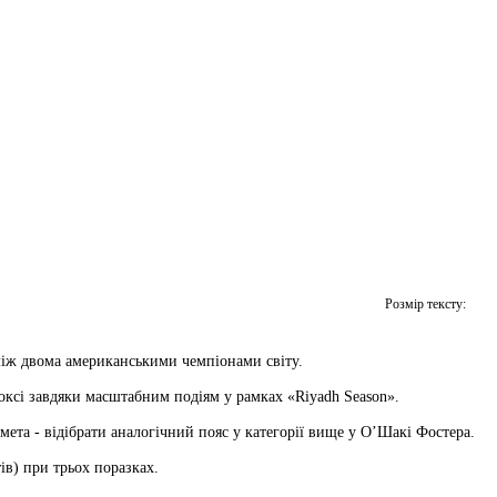
Розмір тексту:
 між двома американськими чемпіонами світу.
оксі завдяки масштабним подіям у рамках «Riyadh Season».
мета - відібрати аналогічний пояс у категорії вище у О’Шакі Фостера.
ів) при трьох поразках.