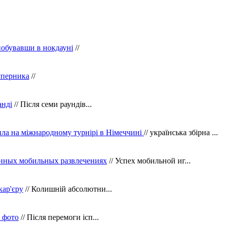
побувавши в нокдауні
//
уперника
//
анді
// Після семи раундів...
ила на міжнародному турнірі в Німеччині
// українська збірна ...
нных мобильных развлечениях
// Успех мобильной иг...
кар'єру
// Колишній абсолютни...
в фото
// Після перемоги ісп...