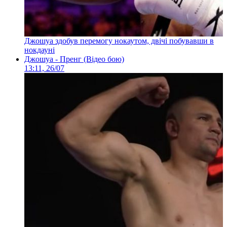
Джошуа здобув перемогу нокаутом, двічі побувавши в
нокдауні
Джошуа - Пренг (Відео бою)
13:11, 26/07