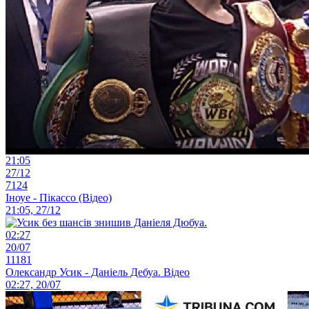
21:05
27/12
7124
Іноуе - Пікассо (Відео)
21:05, 27/12
02:27
20/07
11181
Олександр Усик - Даніель Дебуа. Відео
02:27, 20/07