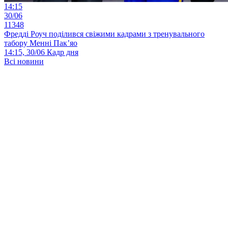
14:15
30/06
11348
Фредді Роуч поділився свіжими кадрами з тренувального
табору Менні Пак’яо
14:15, 30/06
Кадр дня
Всі новини