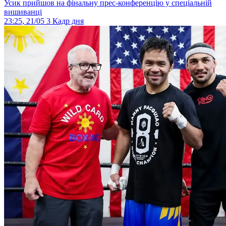
Усик прийшов на фінальну прес-конференцію у спеціальній
вишиванці
23:25, 21/05
3
Кадр дня