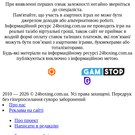
При виявленні перших ознак залежності негайно зверніться
до спеціаліста.
Пам'ятайте, що участь в азартних іграх не може бути
джерелом доходів або альтернативою роботі.
Інформаційний ресурс 24boxing.com.ua не проводить ігри на
реальні та/або віртуальні гроші, також сайт не приймає в
жодній формі оплату ставок та/інших платежів, які пов’язані/
можуть бути пов’язані з азартними іграми, букмекерами або
тоталізаторами.
Будь-які матеріали на інформаційному ресурсі 24boxing.com.ua
публікуються виключно з інформаційною метою.
2010 — 2026 ©
24boxing.com.ua.
Усi права захищенi. Передрук
без гіперпосилання суворо заборонений
Про нас
Реклама на сайті
Про проект
Написати в редакцію