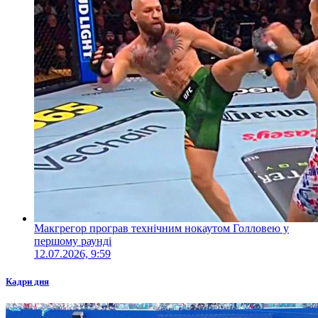
Макгрегор програв технічним нокаутом Голловею у
першому раунді
12.07.2026, 9:59
Кадри дня