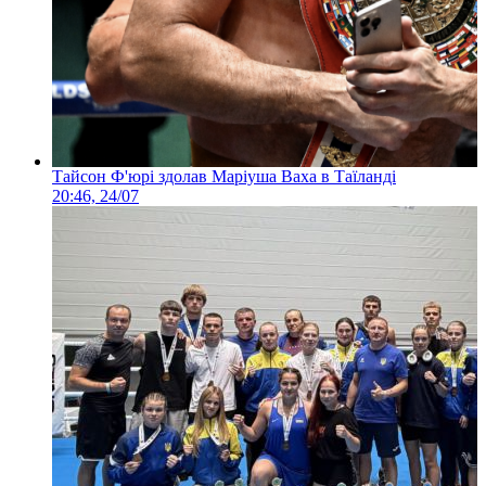
Тайсон Ф'юрі здолав Маріуша Ваха в Таїланді
20:46, 24/07