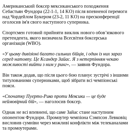
Американський боксер мексиканського походження
Себастьян Фундора (22-1-1, 14 KO) після впевненої перемоги
над Чордейлом Букером (23-2, 11 KO) на пресконференції
оголосив ім'я свого наступного суперника.
Спортсмен готовий прийняти виклик нового обов’язкового
претендента, якого визначила Всесвітня боксерська
організація (WBO).
«
У цьому дивізіоні багато сильних бійців, і один із них зараз
серед натовпу. Це Ксандер Зайас. Я з нетерпінням чекаю
можливості вийти з ним у ринг
», — заявив Фундора.
Він також додав, що після цього бою планує зустрічі з іншими
титулованими суперниками, щоб зібрати всі чемпіонські
пояси.
«
Спочатку Пуерто-Рико проти Мексики — це буде
неймовірний бій
», — наголосив боксер.
Однак не всі впевнені, що саме Зайас стане наступним
опонентом Фундори. Промоутер чемпіона Сэмпсон Левковіц
висловив сумніви через можливі конфлікти між телеканалами
та промоутерами.