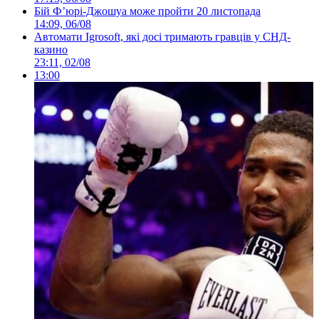
Бій Ф’юрі-Джошуа може пройти 20 листопада
14:09, 06/08
Автомати Igrosoft, які досі тримають гравців у СНД-
казино
23:11, 02/08
13:00