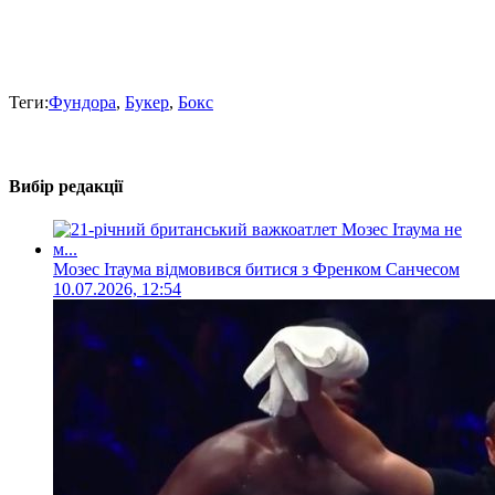
Теги:
Фундора
,
Букер
,
Бокс
Вибір редакції
Мозес Ітаума відмовився битися з Френком Санчесом
10.07.2026, 12:54