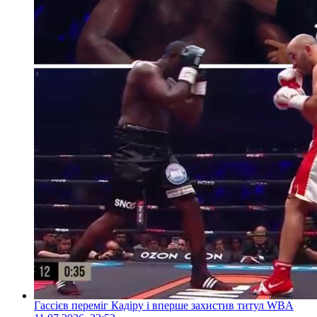
Гассієв переміг Кадіру і вперше захистив титул WBA