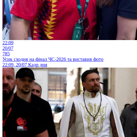
22:09
20/07
785
Усик сходив на фінал ЧС-2026 та виставив фото
22:09, 20/07
Кадр дня