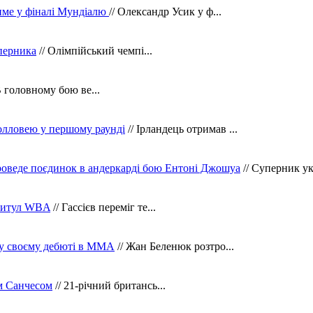
тиме у фіналі Мундіалю
// Олександр Усик у ф...
уперника
// Олімпійський чемпі...
В головному бою ве...
олловею у першому раунді
// Ірландець отримав ...
оведе поєдинок в андеркарді бою Ентоні Джошуа
// Суперник укр
 титул WBA
// Гассієв переміг те...
 у своєму дебюті в ММА
// Жан Беленюк розтро...
м Санчесом
// 21-річний британсь...