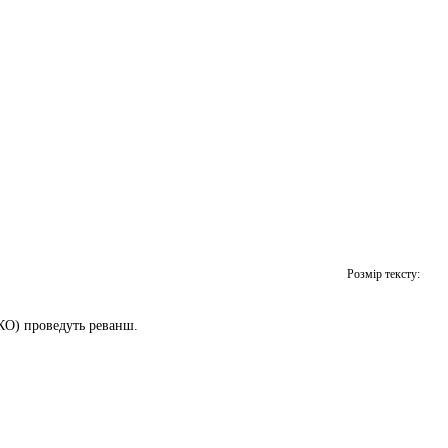
Розмір тексту:
 КО) проведуть реванш.