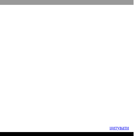
цитувати