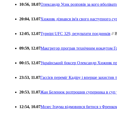
10:56, 18.07
Олександр Усик розповів за кого вболіва
20:04, 13.07
Хижняк дізнався ім'я свого наступного с
12:05, 12.07
Турнірі UFC 329, результати поєдинків
// 
09:59, 12.07
Макгрегор програв технічним нокаутом Г
00:15, 12.07
Український боксер Олександр Хижняк пр
23:53, 11.07
Гассієв переміг Кадіру і вперше захистив
20:53, 11.07
Жан Беленюк розтрощив суперника в суп
12:54, 10.07
Мозес Ітаума відмовився битися з Френко