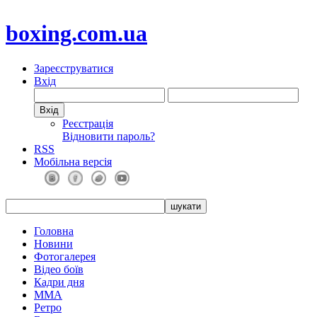
boxing.com.ua
Зареєструватися
Вхід
Реєстрація
Відновити пароль?
RSS
Мобільна версія
Головна
Новини
Фотогалерея
Відео боїв
Кадри дня
ММА
Ретро