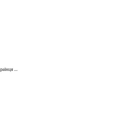
аїнця ...