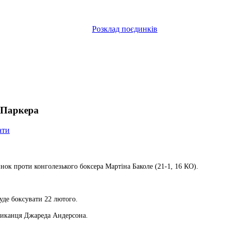
Розклад поєдинків
 Паркера
ати
к проти конголезького боксера Мартіна Баколе (21-1, 16 КО).
буде боксувати 22 лютого.
риканця Джареда Андерсона.