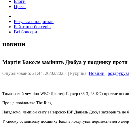
Блоги
Преса
Результат поєдинків
Рейтинги боксерів
Всі боксери
новини
Мартін Баколе замінить Дюбуа у поєдинку проти
Опубліковано: 21:44, 20/02/2025 | Рубрика:
Новини
|
роздрукув
Тимчасовий чемпіон WBO Джозеф Паркер (35-3, 23 KO) проведе поєдино
Про це повідомляє The Ring.
Нагадаємо, чемпіон світу за версією IBF Даніель Дюбуа захворів та не 
У своєму останньому поєдинку Баколе нокаутував перспективного аме