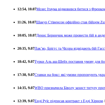
12:54, 10.07
Мозес Ітаума відмовився битися з Френко
11:26, 10.07
Шакур Стівенсон офіційно став бійцем Zuf
10:05, 10.07
Денис Беринчик може провести бій в анде
20:35, 9.07
Пакʼяо, Бріггс та Чісора відвідають бій Гас
18:42, 9.07
Турки Аль аш-Шейх поставив умову для бо
17:30, 9.07
Ставки на бокс: які умови пропонують укра
14:35, 9.07
WBO призначила Біволу захист титулу про
12:39, 9.07
Енді Руїс підписав контракт з Едді Хірном
/