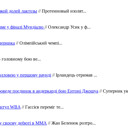
зкой долей лактозы
// Протеиновый изолят...
тиме у фіналі Мундіалю
// Олександр Усик у ф...
уперника
// Олімпійський чемпі...
В головному бою ве...
олловею у першому раунді
// Ірландець отримав ...
оведе поєдинок в андеркарді бою Ентоні Джошуа
// Суперник укр
 титул WBA
// Гассієв переміг те...
 у своєму дебюті в ММА
// Жан Беленюк розтро...