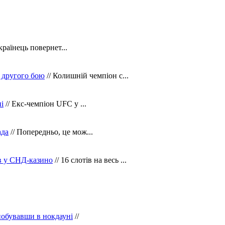
країнець повернет...
 другого бою
// Колишній чемпіон с...
і
// Екс-чемпіон UFC у ...
ада
// Попередньо, це мож...
ів у СНД-казино
// 16 слотів на весь ...
побувавши в нокдауні
//