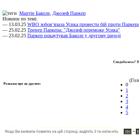
Мартін Баколе
,
Джозеф Паркер
Новини по темі:
— 13.03.25
WBO зобовʼязала Усика провести бій проти Паркер
— 25.02.25
Тренер Паркера: "Джозеф переможе Усика"
— 23.02.25
Паркер нокаутував Баколе у другому раунді
Сподобалось? П
(Голо
Розкажи про це друзям:
0
1
2
3
4
5