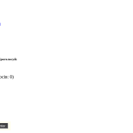
а
роголосуй:
сів: 0)