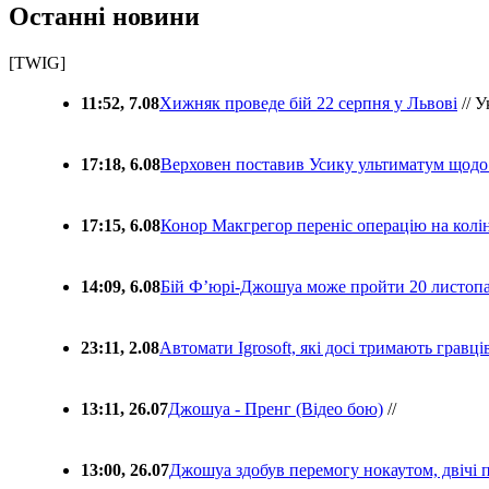
Останні новини
[TWIG]
11:52, 7.08
Хижняк проведе бій 22 серпня у Львові
// У
17:18, 6.08
Верховен поставив Усику ультиматум щодо
17:15, 6.08
Конор Макгрегор переніс операцію на колін
14:09, 6.08
Бій Ф’юрі-Джошуа може пройти 20 листоп
23:11, 2.08
Автомати Igrosoft, які досі тримають гравц
13:11, 26.07
Джошуа - Пренг (Відео бою)
//
13:00, 26.07
Джошуа здобув перемогу нокаутом, двічі 