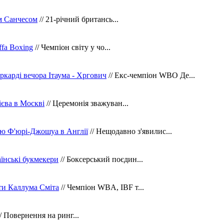
м Санчесом
// 21-річний британсь...
fa Boxing
// Чемпіон світу у чо...
ркарді вечора Ітаума - Хргович
// Екс-чемпіон WBO Де...
сієва в Москві
// Церемонія зважуван...
ю Ф'юрі-Джошуа в Англії
// Нещодавно з'явилис...
їнські букмекери
// Боксерський поєдин...
ти Каллума Сміта
// Чемпіон WBA, IBF т...
/ Повернення на ринг...