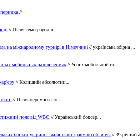
уперника
//
анді
// Після семи раундів...
ила на міжнародному турнірі в Німеччині
// українська збірна ...
нных мобильных развлечениях
// Успех мобильной иг...
кар'єру
// Колишній абсолютни...
в фото
// Після перемоги ісп...
рестижний пояс від WBO
// Український боксер...
кулаках і покинув ринг з жорсткою травмою обличчя
// 39-річний 