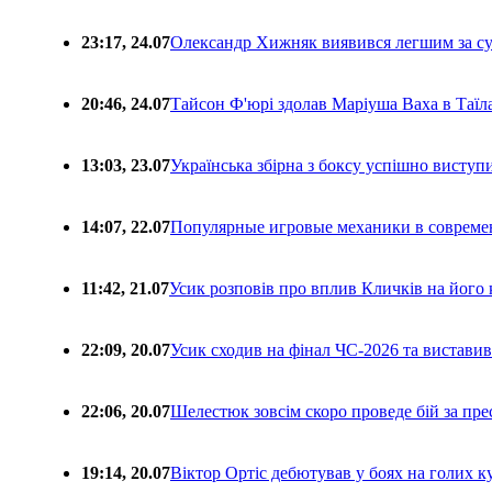
23:17, 24.07
Олександр Хижняк виявився легшим за с
20:46, 24.07
Тайсон Ф'юрі здолав Маріуша Ваха в Таїл
13:03, 23.07
Українська збірна з боксу успішно виступ
14:07, 22.07
Популярные игровые механики в совреме
11:42, 21.07
Усик розповів про вплив Кличків на його 
22:09, 20.07
Усик сходив на фінал ЧС-2026 та вистави
22:06, 20.07
Шелестюк зовсім скоро проведе бій за п
19:14, 20.07
Віктор Ортіс дебютував у боях на голих 