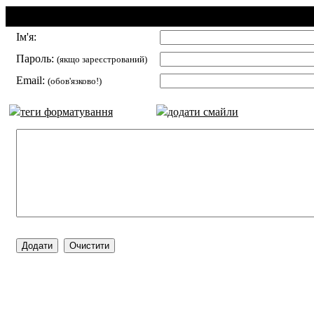
Додавання коментаря:
Ім'я:
Пароль:
(якщо зареєстрований)
Email:
(обов'язково!)
теги форматування
додати смайли