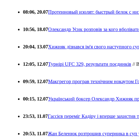
08:06, 20.07
Протеиновый изолят: быстрый белок с ни
10:56, 18.07
Олександр Усик розповів за кого вболіва
20:04, 13.07
Хижняк дізнався ім'я свого наступного с
12:05, 12.07
Турнірі UFC 329, результати поєдинків
// 
09:59, 12.07
Макгрегор програв технічним нокаутом Г
00:15, 12.07
Український боксер Олександр Хижняк пр
23:53, 11.07
Гассієв переміг Кадіру і вперше захистив
20:53, 11.07
Жан Беленюк розтрощив суперника в суп