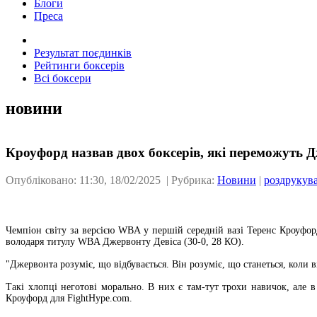
Блоги
Преса
Результат поєдинків
Рейтинги боксерів
Всі боксери
новини
Кроуфорд назвав двох боксерів, які переможуть Д
Опубліковано: 11:30, 18/02/2025 | Рубрика:
Новини
|
роздрукув
Чемпіон світу за версією WBA у першій середній вазі Теренс Кроуфо
володаря титулу WBA Джервонту Девіса (30-0, 28 КО).
"Джервонта розуміє, що відбувається. Він розуміє, що станеться, коли 
Такі хлопці неготові морально. В них є там-тут трохи навичок, але в
Кроуфорд для FightHype.com.