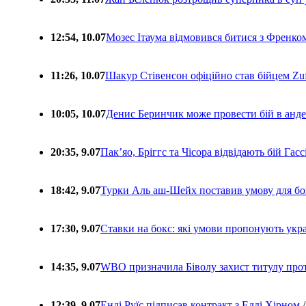
12:54, 10.07
Мозес Ітаума відмовився битися з Френко
11:26, 10.07
Шакур Стівенсон офіційно став бійцем Zuf
10:05, 10.07
Денис Беринчик може провести бій в анде
20:35, 9.07
Пакʼяо, Бріггс та Чісора відвідають бій Гас
18:42, 9.07
Турки Аль аш-Шейх поставив умову для бо
17:30, 9.07
Ставки на бокс: які умови пропонують укра
14:35, 9.07
WBO призначила Біволу захист титулу про
12:39, 9.07
Енді Руїс підписав контракт з Едді Хірном
/