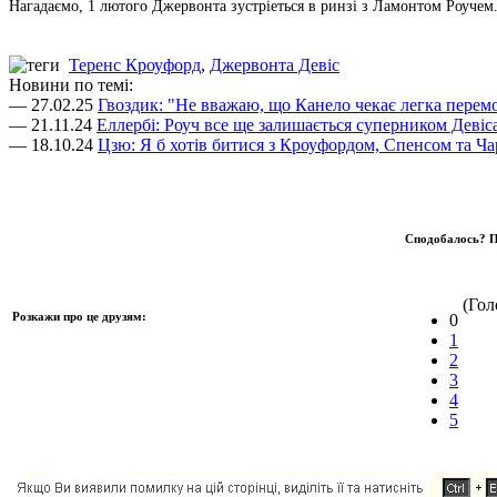
Нагадаємо, 1 лютого Джервонта зустріеться в ринзі з Ламонтом Роучем
Теренс Кроуфорд
,
Джервонта Девіс
Новини по темі:
— 27.02.25
Гвоздик: "Не вважаю, що Канело чекає легка перем
— 21.11.24
Еллербі: Роуч все ще залишається суперником Девіс
— 18.10.24
Цзю: Я б хотів битися з Кроуфордом, Спенсом та Ча
Сподобалось? П
(Голо
Розкажи про це друзям:
0
1
2
3
4
5