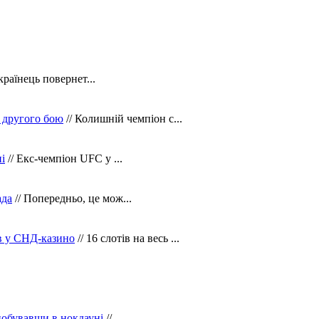
країнець повернет...
 другого бою
// Колишній чемпіон с...
і
// Екс-чемпіон UFC у ...
ада
// Попередньо, це мож...
ів у СНД-казино
// 16 слотів на весь ...
побувавши в нокдауні
//