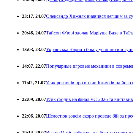
23:17, 24.07
Олександр Хижняк виявився легшим за с
20:46, 24.07
Тайсон Ф'юрі здолав Маріуша Ваха в Таїл
13:03, 23.07
Українська збірна з боксу успішно виступ
14:07, 22.07
Популярные игровые механики в совреме
11:42, 21.07
Усик розповів про вплив Кличків на його 
22:09, 20.07
Усик сходив на фінал ЧС-2026 та вистави
22:06, 20.07
Шелестюк зовсім скоро проведе бій за п
19:14, 20.07
Віктор Ортіс дебютував у боях на голих 