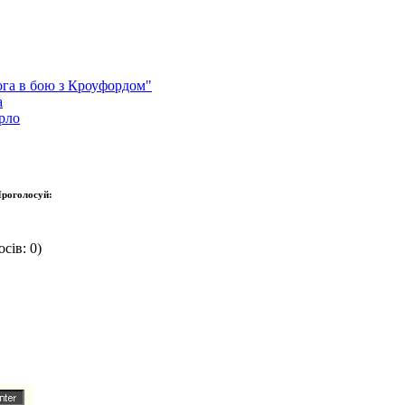
.
ога в бою з Кроуфордом"
а
рло
роголосуй:
сів: 0)