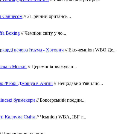
м Санчесом
// 21-річний британсь...
fa Boxing
// Чемпіон світу у чо...
ркарді вечора Ітаума - Хргович
// Екс-чемпіон WBO Де...
сієва в Москві
// Церемонія зважуван...
ю Ф'юрі-Джошуа в Англії
// Нещодавно з'явилис...
їнські букмекери
// Боксерський поєдин...
ти Каллума Сміта
// Чемпіон WBA, IBF т...
/ Повернення на ринг...