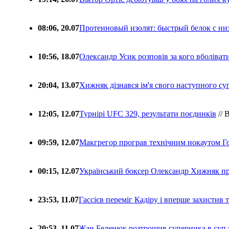
08:06, 20.07
Протеиновый изолят: быстрый белок с ни
10:56, 18.07
Олександр Усик розповів за кого вболіва
20:04, 13.07
Хижняк дізнався ім'я свого наступного с
12:05, 12.07
Турнірі UFC 329, результати поєдинків
// 
09:59, 12.07
Макгрегор програв технічним нокаутом Г
00:15, 12.07
Український боксер Олександр Хижняк пр
23:53, 11.07
Гассієв переміг Кадіру і вперше захистив
20:53, 11.07
Жан Беленюк розтрощив суперника в суп