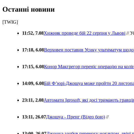
Останні новини
[TWIG]
11:52, 7.08
Хижняк проведе бій 22 серпня у Львові
// У
17:18, 6.08
Верховен поставив Усику ультиматум щодо
17:15, 6.08
Конор Макгрегор переніс операцію на колін
14:09, 6.08
Бій Ф’юрі-Джошуа може пройти 20 листоп
23:11, 2.08
Автомати Igrosoft, які досі тримають гравц
13:11, 26.07
Джошуа - Пренг (Відео бою)
//
13:00, 26.07
Джошуа здобув перемогу нокаутом, двічі 