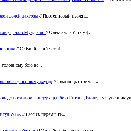
зкой долей лактозы
// Протеиновый изолят...
тиме у фіналі Мундіалю
// Олександр Усик у ф...
уперника
// Олімпійський чемпі...
В головному бою ве...
олловею у першому раунді
// Ірландець отримав ...
оведе поєдинок в андеркарді бою Ентоні Джошуа
// Суперник укр
 титул WBA
// Гассієв переміг те...
 у своєму дебюті в ММА
// Жан Беленюк розтро...