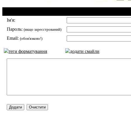
Додавання коментаря:
Ім'я:
Пароль:
(якщо зареєстрований)
Email:
(обов'язково!)
теги форматування
додати смайли