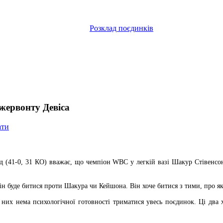
Розклад поєдинків
жервонту Девіса
ати
рд (41-0, 31 КО) вважає, що чемпіон WBC у легкій вазі Шакур Стівенсо
він буде битися проти Шакура чи Кейшона. Він хоче битися з тими, про яки
 них нема психологічної готовності триматися увесь поєдинок. Ці два 