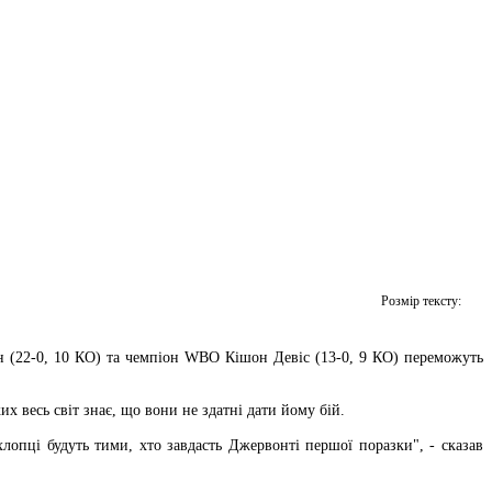
Розмір тексту:
н (22-0, 10 КО) та чемпіон WBO Кішон Девіс (13-0, 9 КО) переможуть
х весь світ знає, що вони не здатні дати йому бій.
хлопці будуть тими, хто завдасть Джервонті першої поразки", - сказав