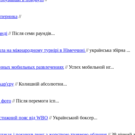
уперника
//
анді
// Після семи раундів...
ила на міжнародному турнірі в Німеччині
// українська збірна ...
нных мобильных развлечениях
// Успех мобильной иг...
кар'єру
// Колишній абсолютни...
в фото
// Після перемоги ісп...
рестижний пояс від WBO
// Український боксер...
кулаках і покинув ринг з жорсткою травмою обличчя
// 39-річний 