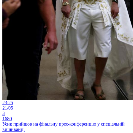
23:25
21/05
3
1680
Усик прийшов на фінальну прес-конференцію у спеціальній
вишиванці