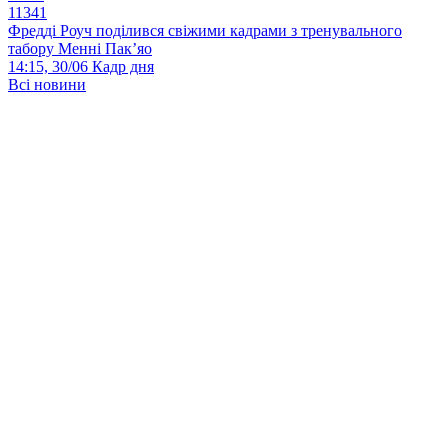
11341
Фредді Роуч поділився свіжими кадрами з тренувального
табору Менні Пак’яо
14:15, 30/06
Кадр дня
Всі новини