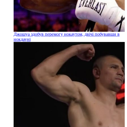
Джошуа здобув перемогу нокаутом, двічі побувавши в
нокдауні