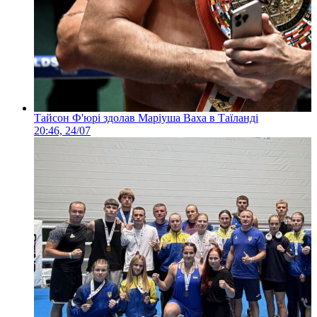
Тайсон Ф'юрі здолав Маріуша Ваха в Таїланді
20:46, 24/07