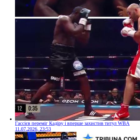
Гассієв переміг Кадіру і вперше захистив титул WBA
11.07.2026, 23:53