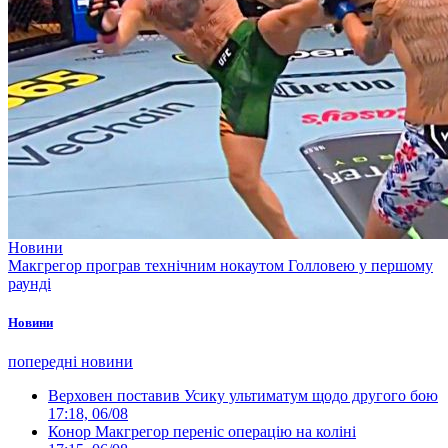
Новини
Макгрегор програв технічним нокаутом Голловею у першому
раунді
Новини
попередні новини
Верховен поставив Усику ультиматум щодо другого бою
17:18, 06/08
Конор Макгрегор переніс операцію на коліні