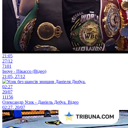
21:05
27/12
7101
Іноуе - Пікассо (Відео)
21:05, 27/12
02:27
20/07
11156
Олександр Усик - Даніель Дебуа. Відео
02:27, 20/07