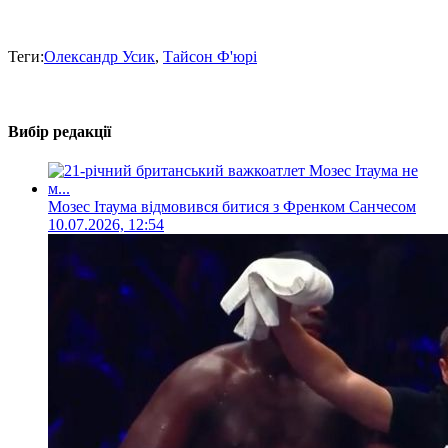
Теги:
Олександр Усик
,
Тайсон Ф'юрі
Вибір редакції
Мозес Ітаума відмовився битися з Френком Санчесом
10.07.2026, 12:54