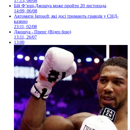
17:15, 06/08
Бій Ф’юрі-Джошуа може пройти 20 листопада
14:09, 06/08
Автомати Igrosoft, які досі тримають гравців у СНД-
казино
23:11, 02/08
Джошуа - Пренг (Відео бою)
13:11, 26/07
13:00