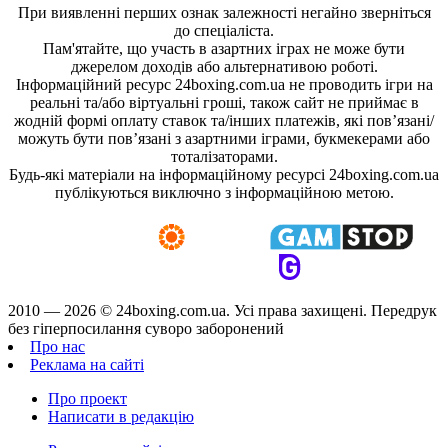
При виявленні перших ознак залежності негайно зверніться
до спеціаліста.
Пам'ятайте, що участь в азартних іграх не може бути
джерелом доходів або альтернативою роботі.
Інформаційний ресурс 24boxing.com.ua не проводить ігри на
реальні та/або віртуальні гроші, також сайт не приймає в
жодній формі оплату ставок та/інших платежів, які пов’язані/
можуть бути пов’язані з азартними іграми, букмекерами або
тоталізаторами.
Будь-які матеріали на інформаційному ресурсі 24boxing.com.ua
публікуються виключно з інформаційною метою.
2010 — 2026 ©
24boxing.com.ua.
Усi права захищенi. Передрук
без гіперпосилання суворо заборонений
Про нас
Реклама на сайті
Про проект
Написати в редакцію