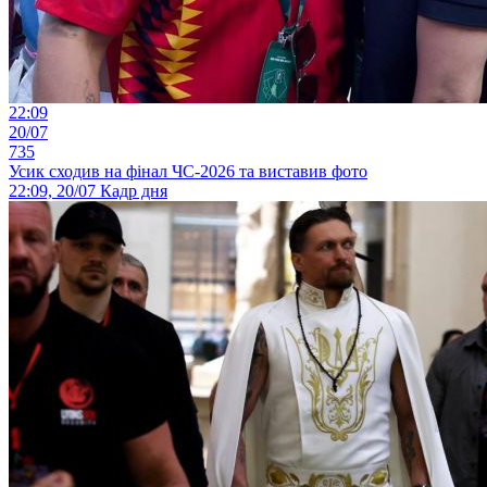
22:09
20/07
735
Усик сходив на фінал ЧС-2026 та виставив фото
22:09, 20/07
Кадр дня