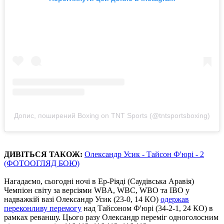
Допис, поширений Boxing on TNT Sports (@tntsportsboxing)
ДИВІТЬСЯ ТАКОЖ:
Олександр Усик - Тайсон Ф'юрі - 2
(ФОТООГЛЯД БОЮ)
Нагадаємо, сьогодні ночі в Ер-Ріяді (Саудівська Аравія)
Чемпіон світу за версіями WBA, WBC, WBO та IBO у
надважкій вазі Олександр Усик (23-0, 14 КО)
одержав
переконливу перемогу
над Тайсоном Ф'юрі (34-2-1, 24 КО) в
рамках реваншу. Цього разу Олександр переміг одноголосним