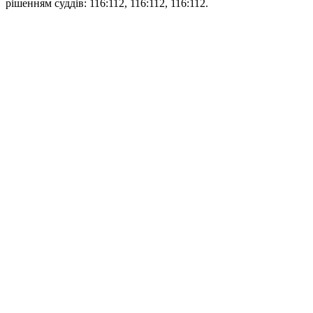
рішенням суддів: 116:112, 116:112, 116:112.