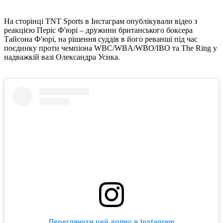
На сторінці TNT Sports в Інстаграм опублікували відео з
реакцією Періс Ф'юрі – дружини британського боксера
Тайсона Ф'юрі, на рішення суддів в його реванші під час
поєдинку проти чемпіона WBC/WBA/WBO/IBO та The Ring у
надважкій вазі Олександра Усика.
Переглянути цей допис в Instagram