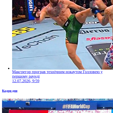
Макгрегор програв технічним нокаутом Голловею у
першому раунді
12.07.2026, 9:59
Кадри дня