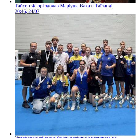
Тайсон Ф'юрі здолав Маріуша Ваха в Таїланді
20:46, 24/07