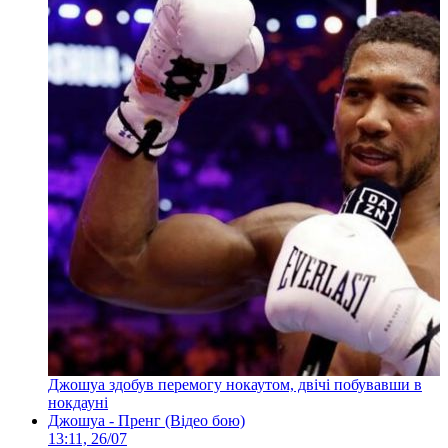
Джошуа здобув перемогу нокаутом, двічі побувавши в
нокдауні
Джошуа - Пренг (Відео бою)
13:11, 26/07