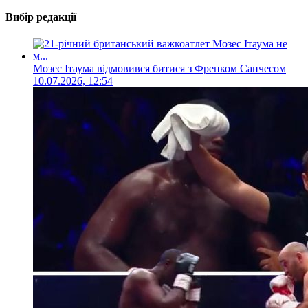
Вибір редакції
Мозес Ітаума відмовився битися з Френком Санчесом
10.07.2026, 12:54