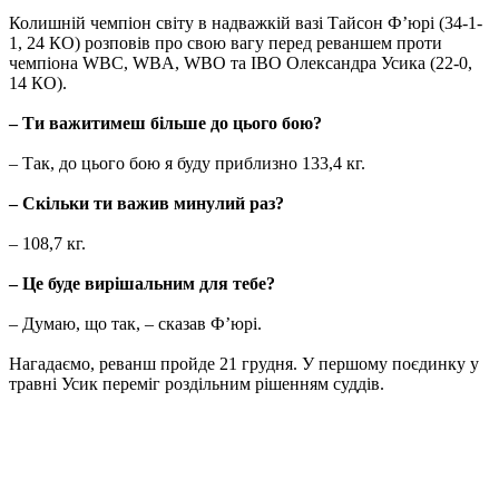
Колишній чемпіон світу в надважкій вазі Тайсон Ф’юрі (34-1-
1, 24 КО) розповів про свою вагу перед реваншем проти
чемпіона WBC, WBA, WBO та IBO Олександра Усика (22-0,
14 КО).
– Ти важитимеш більше до цього бою?
– Так, до цього бою я буду приблизно 133,4 кг.
– Скільки ти важив минулий раз?
– 108,7 кг.
– Це буде вирішальним для тебе?
– Думаю, що так, – сказав Фʼюрі.
Нагадаємо, реванш пройде 21 грудня. У першому поєдинку у
травні Усик переміг роздільним рішенням суддів.