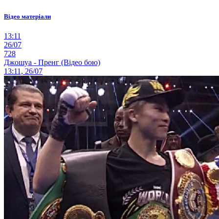
Відео матеріали
13:11
26/07
728
Джошуа - Пренг (Відео бою)
13:11, 26/07