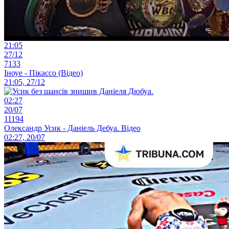
21:05
27/12
7133
Іноуе - Пікассо (Відео)
21:05, 27/12
02:27
20/07
11194
Олександр Усик - Даніель Дебуа. Відео
02:27, 20/07