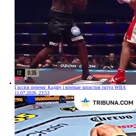
Гассієв переміг Кадіру і вперше захистив титул WBA
11.07.2026, 23:53