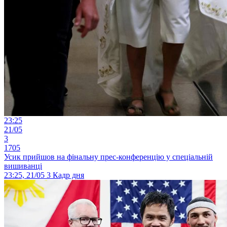
23:25
21/05
3
1705
Усик прийшов на фінальну прес-конференцію у спеціальній
вишиванці
23:25, 21/05
3
Кадр дня