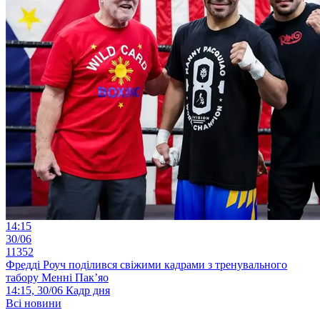
14:15
30/06
11352
Фредді Роуч поділився свіжими кадрами з тренувального
табору Менні Пак’яо
14:15, 30/06
Кадр дня
Всі новини