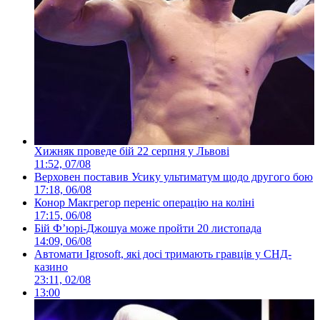
Хижняк проведе бій 22 серпня у Львові
11:52, 07/08
Верховен поставив Усику ультиматум щодо другого бою
17:18, 06/08
Конор Макгрегор переніс операцію на коліні
17:15, 06/08
Бій Ф’юрі-Джошуа може пройти 20 листопада
14:09, 06/08
Автомати Igrosoft, які досі тримають гравців у СНД-
казино
23:11, 02/08
13:00