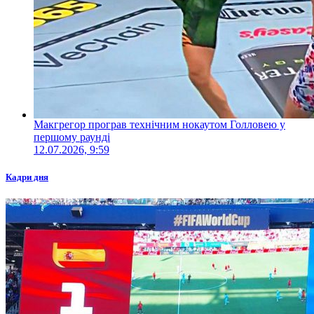
Макгрегор програв технічним нокаутом Голловею у
першому раунді
12.07.2026, 9:59
Кадри дня