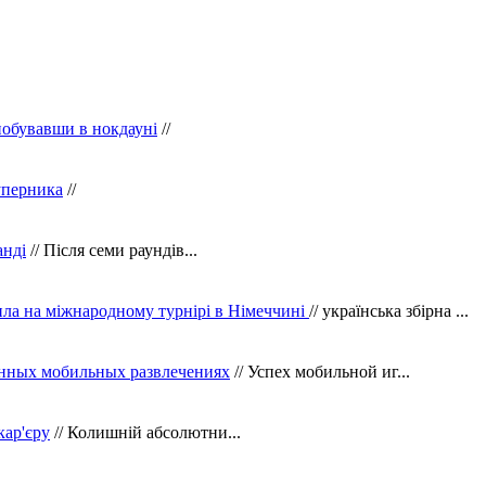
побувавши в нокдауні
//
уперника
//
анді
// Після семи раундів...
ила на міжнародному турнірі в Німеччині
// українська збірна ...
нных мобильных развлечениях
// Успех мобильной иг...
кар'єру
// Колишній абсолютни...