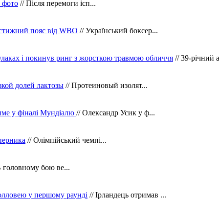
в фото
// Після перемоги ісп...
рестижний пояс від WBO
// Український боксер...
кулаках і покинув ринг з жорсткою травмою обличчя
// 39-річний 
зкой долей лактозы
// Протеиновый изолят...
тиме у фіналі Мундіалю
// Олександр Усик у ф...
уперника
// Олімпійський чемпі...
В головному бою ве...
олловею у першому раунді
// Ірландець отримав ...