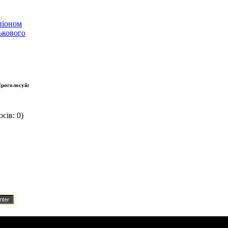
піоном
ькового
роголосуй:
сів: 0)