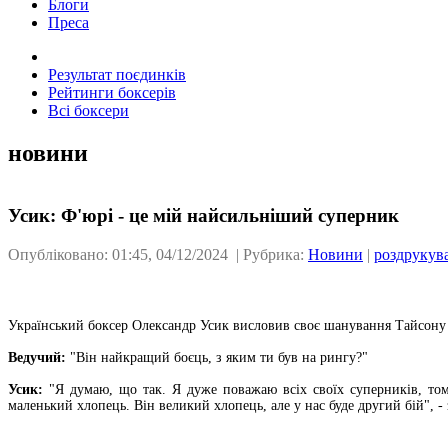
Блоги
Преса
Результат поєдинків
Рейтинги боксерів
Всі боксери
новини
Усик: Ф'юрі - це мій найсильніший суперник
Опубліковано: 01:45, 04/12/2024 | Рубрика:
Новини
|
роздрукув
Український боксер Олександр Усик висловив своє шанування Тайсону
Ведучий:
"Він найкращий боєць, з яким ти був на рингу?"
Усик:
"Я думаю, що так. Я дуже поважаю всіх своїх суперників, том
маленький хлопець. Він великий хлопець, але у нас буде другий бій", -