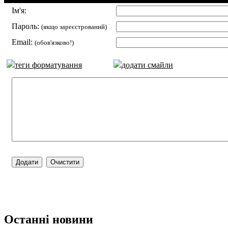
Ім'я:
Пароль:
(якщо зареєстрований)
Email:
(обов'язково!)
теги форматування
додати смайли
Останні новини