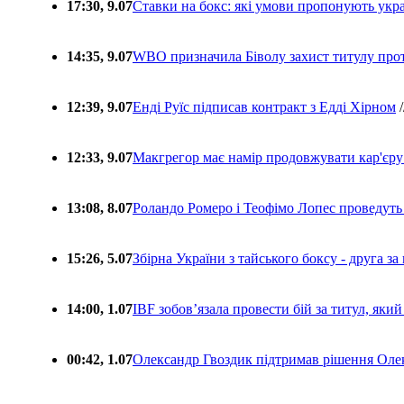
17:30, 9.07
Ставки на бокс: які умови пропонують укра
14:35, 9.07
WBO призначила Біволу захист титулу про
12:39, 9.07
Енді Руїс підписав контракт з Едді Хірном
/
12:33, 9.07
Макгрегор має намір продовжувати кар'єру
13:08, 8.07
Роландо Ромеро і Теофімо Лопес проведуть 
15:26, 5.07
Збірна України з тайського боксу - друга за
14:00, 1.07
IBF зобовʼязала провести бій за титул, який
00:42, 1.07
Олександр Гвоздик підтримав рішення Олек