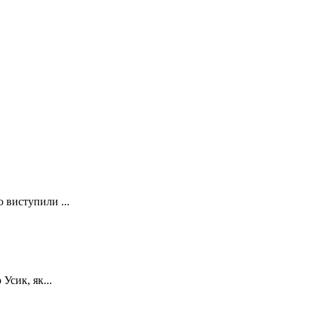
о виступили ...
Усик, як...