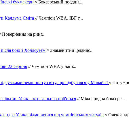
їнські букмекери
// Боксерський поєдин...
ти Каллума Сміта
// Чемпіон WBA, IBF т...
/ Повернення на ринг...
 після бою з Холлоуеєм
// Знаменитий ірландс...
бій 22 серпня
// Чемпіон WBA у напі...
 підсумками чемпіонату світу, що відбувався у Малайзії
// Потужн
 звільнив Усик – хто за нього поб'ється
// Міжнародна боксерс...
сандра Усика відмовитися від чемпіонських титулів
// Олександр 