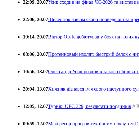
22:09, 20.07
Усик сходив на фінал ЧС-2026 та вистави
22:06, 20.07
Шелестюк зовсім скоро проведе бій за п
19:14, 20.07
Віктор Ортіс дебютував у боях на голих 
08:06, 20.07
Протеиновый изолят: быстрый белок с ни
10:56, 18.07
Олександр Усик розповів за кого вболіва
20:04, 13.07
Хижняк дізнався ім'я свого наступного с
12:05, 12.07
Турнірі UFC 329, результати поєдинків
// 
09:59, 12.07
Макгрегор програв технічним нокаутом Г