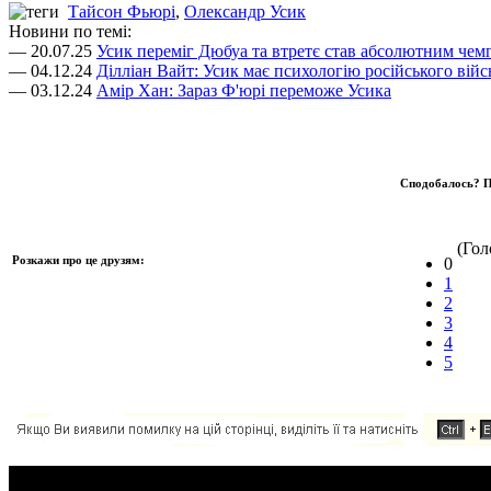
Тайсон Фьюрі
,
Олександр Усик
Новини по темі:
— 20.07.25
Усик переміг Дюбуа та втретє став абсолютним чем
— 04.12.24
Ділліан Вайт: Усик має психологію російського війс
— 03.12.24
Амір Хан: Зараз Ф'юрі переможе Усика
Сподобалось? П
(Голо
Розкажи про це друзям:
0
1
2
3
4
5
Додавання коментаря: