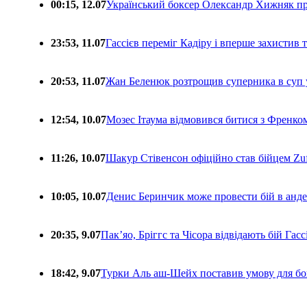
00:15, 12.07
Український боксер Олександр Хижняк пр
23:53, 11.07
Гассієв переміг Кадіру і вперше захистив
20:53, 11.07
Жан Беленюк розтрощив суперника в суп
12:54, 10.07
Мозес Ітаума відмовився битися з Френко
11:26, 10.07
Шакур Стівенсон офіційно став бійцем Zuf
10:05, 10.07
Денис Беринчик може провести бій в анде
20:35, 9.07
Пакʼяо, Бріггс та Чісора відвідають бій Гас
18:42, 9.07
Турки Аль аш-Шейх поставив умову для бо