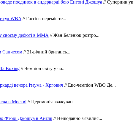
оведе поєдинок в андеркарді бою Ентоні Джошуа
// Суперник укр
 титул WBA
// Гассієв переміг те...
 у своєму дебюті в ММА
// Жан Беленюк розтро...
м Санчесом
// 21-річний британсь...
fa Boxing
// Чемпіон світу у чо...
ркарді вечора Ітаума - Хргович
// Екс-чемпіон WBO Де...
сієва в Москві
// Церемонія зважуван...
ю Ф'юрі-Джошуа в Англії
// Нещодавно з'явилис...