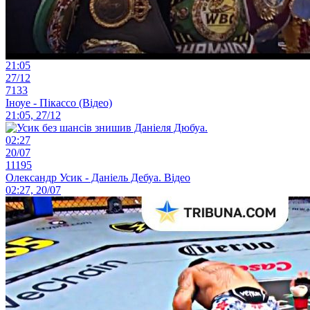
21:05
27/12
7133
Іноуе - Пікассо (Відео)
21:05, 27/12
02:27
20/07
11195
Олександр Усик - Даніель Дебуа. Відео
02:27, 20/07