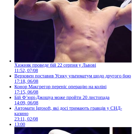
Хижняк проведе бій 22 серпня у Львові
11:52, 07/08
Верховен поставив Усику ультиматум щодо другого бою
17:18, 06/08
Конор Макгрегор переніс операцію на коліні
17:15, 06/08
Бій Ф’юрі-Джошуа може пройти 20 листопада
14:09, 06/08
Автомати Igrosoft, які досі тримають гравців у СНД-
казино
23:11, 02/08
13:00