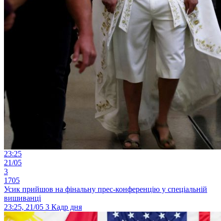
23:25
21/05
3
1705
Усик прийшов на фінальну прес-конференцію у спеціальній
вишиванці
23:25, 21/05
3
Кадр дня