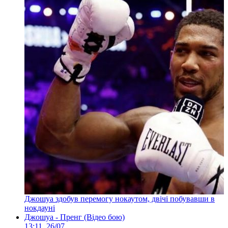
Джошуа здобув перемогу нокаутом, двічі побувавши в
нокдауні
Джошуа - Пренг (Відео бою)
13:11, 26/07