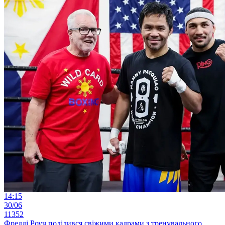
14:15
30/06
11352
Фредді Роуч поділився свіжими кадрами з тренувального