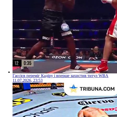
Гассієв переміг Кадіру і вперше захистив титул WBA
11.07.2026, 23:53