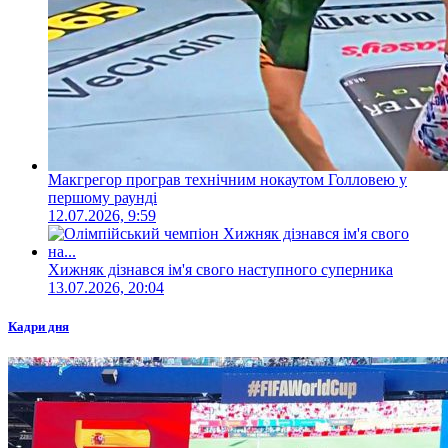
Макгрегор програв технічним нокаутом Голловею у
першому раунді
12.07.2026, 9:59
Хижняк дізнався ім'я свого наступного суперника
13.07.2026, 20:04
Кадри дня