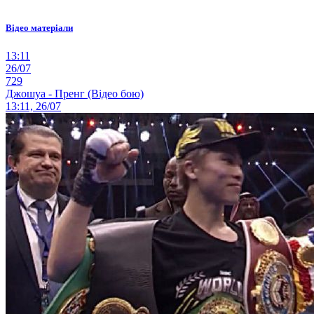
Відео матеріали
13:11
26/07
729
Джошуа - Пренг (Відео бою)
13:11, 26/07