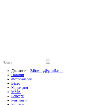
Для листів:
24boxing@gmail.com
Новини
Фотогалерея
Відео
Кадри дня
ММА
Боксери
Рейтинги
Всі теги