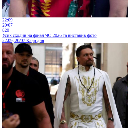
22:09
20/07
820
Усик сходив на фінал ЧС-2026 та виставив фото
22:09, 20/07
Кадр дня