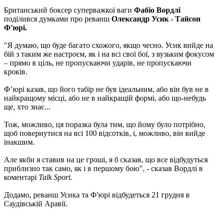
Британський боксер суперважкої ваги
Фабіо Вордлі
поділився думками про реванш
Олександр Усик - Тайсон
Ф'юрі.
"Я думаю, що буде багато схожого, якщо чесно. Усик вийде на
бій з таким же настроєм, як і на всі свої бої, з вузьким фокусом
– прямо в ціль, не пропускаючи ударів, не пропускаючи
кроків.
Фʼюрі казав, що його табір не був ідеальним, або він був не в
найкращому місці, або не в найкращій формі, або що-небудь
ще, хто знає...
Тож, можливо, ця поразка була тим, що йому було потрібно,
щоб повернутися на всі 100 відсотків, і, можливо, він вийде
інакшим.
Але якби я ставив на це гроші, я б сказав, що все відбудуться
приблизно так само, як і в першому бою", - сказав Вордлі в
коментарі
Talk Sport.
Додамо, реванш Усика та Ф'юрі відбудеться 21 грудня в
Саудівській Аравії.