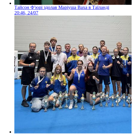
Тайсон Ф'юрі здолав Маріуша Ваха в Таїланді
20:46, 24/07