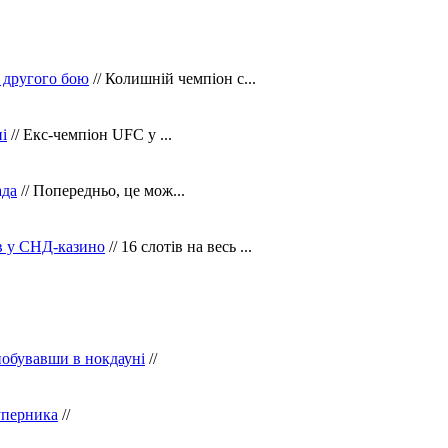
 другого бою
// Колишній чемпіон с...
і
// Екс-чемпіон UFC у ...
ада
// Попередньо, це мож...
ів у СНД-казино
// 16 слотів на весь ...
побувавши в нокдауні
//
уперника
//