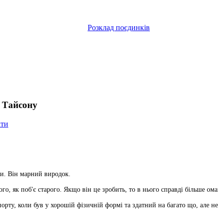
Розклад поєдинків
є Тайсону
ати
ти. Він марний виродок.
о, як поб'є старого. Якщо він це зробить, то в нього справді більше ома
рту, коли був у хорошій фізичній формі та здатний на багато що, але не у