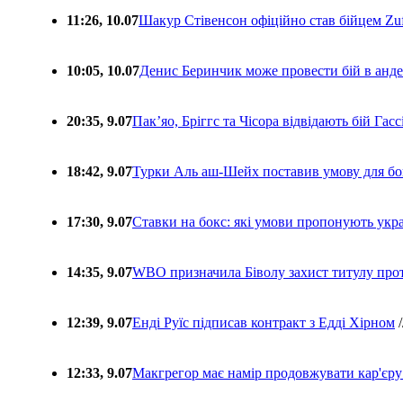
11:26, 10.07
Шакур Стівенсон офіційно став бійцем Zuf
10:05, 10.07
Денис Беринчик може провести бій в анде
20:35, 9.07
Пакʼяо, Бріггс та Чісора відвідають бій Гас
18:42, 9.07
Турки Аль аш-Шейх поставив умову для бо
17:30, 9.07
Ставки на бокс: які умови пропонують укра
14:35, 9.07
WBO призначила Біволу захист титулу про
12:39, 9.07
Енді Руїс підписав контракт з Едді Хірном
/
12:33, 9.07
Макгрегор має намір продовжувати кар'єру