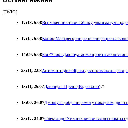
[TWIG]
17:18, 6.08
Верховен поставив Усику ультиматум щодо
17:15, 6.08
Конор Макгрегор переніс операцію на колін
14:09, 6.08
Бій Ф’юрі-Джошуа може пройти 20 листоп
23:11, 2.08
Автомати Igrosoft, які досі тримають гравц
13:11, 26.07
Джошуа - Пренг (Відео бою)
//
13:00, 26.07
Джошуа здобув перемогу нокаутом, двічі 
23:17, 24.07
Олександр Хижняк виявився легшим за с