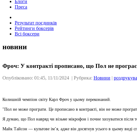
Блоги
Преса
Результат поєдинків
Рейтинги боксерів
Всі боксери
новини
Фроч: У контракті прописано, що Пол не програ
Опубліковано: 01:45, 11/11/2024 | Рубрика:
Новини
|
роздрукув
Колишній чемпіон світу Карл Фроч у цьому переконаний.
"Пол не може програти. Це прописано в контракті, він не може програ
Я думаю, що Пол навряд чи візьме мікрофон і почне хизуватися після тог
Майк Тайсон — культове ім’я, адже він досягнув усього в цьому виді спо