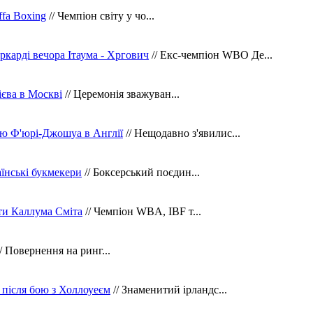
fa Boxing
// Чемпіон світу у чо...
ркарді вечора Ітаума - Хргович
// Екс-чемпіон WBO Де...
сієва в Москві
// Церемонія зважуван...
ю Ф'юрі-Джошуа в Англії
// Нещодавно з'явилис...
їнські букмекери
// Боксерський поєдин...
ти Каллума Сміта
// Чемпіон WBA, IBF т...
/ Повернення на ринг...
 після бою з Холлоуеєм
// Знаменитий ірландс...