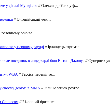
тиме у фіналі Мундіалю
// Олександр Усик у ф...
уперника
// Олімпійський чемпі...
В головному бою ве...
олловею у першому раунді
// Ірландець отримав ...
оведе поєдинок в андеркарді бою Ентоні Джошуа
// Суперник укр
 титул WBA
// Гассієв переміг те...
 у своєму дебюті в ММА
// Жан Беленюк розтро...
м Санчесом
// 21-річний британсь...