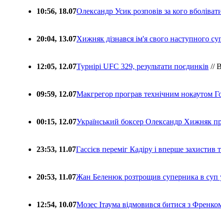
10:56, 18.07
Олександр Усик розповів за кого вболіва
20:04, 13.07
Хижняк дізнався ім'я свого наступного с
12:05, 12.07
Турнірі UFC 329, результати поєдинків
// 
09:59, 12.07
Макгрегор програв технічним нокаутом Г
00:15, 12.07
Український боксер Олександр Хижняк пр
23:53, 11.07
Гассієв переміг Кадіру і вперше захистив
20:53, 11.07
Жан Беленюк розтрощив суперника в суп
12:54, 10.07
Мозес Ітаума відмовився битися з Френко