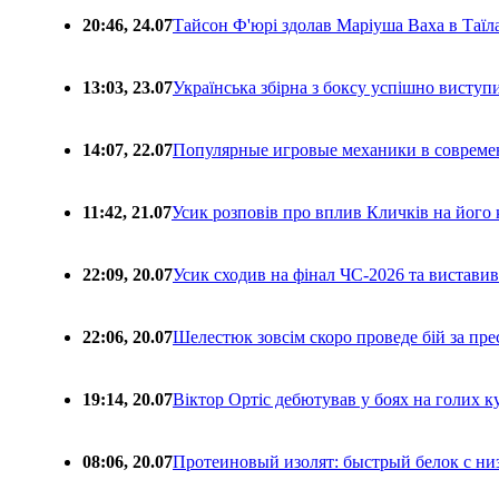
20:46, 24.07
Тайсон Ф'юрі здолав Маріуша Ваха в Таїл
13:03, 23.07
Українська збірна з боксу успішно виступ
14:07, 22.07
Популярные игровые механики в совреме
11:42, 21.07
Усик розповів про вплив Кличків на його 
22:09, 20.07
Усик сходив на фінал ЧС-2026 та вистави
22:06, 20.07
Шелестюк зовсім скоро проведе бій за п
19:14, 20.07
Віктор Ортіс дебютував у боях на голих 
08:06, 20.07
Протеиновый изолят: быстрый белок с ни