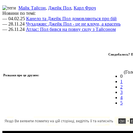
Майк Тайсон
,
Джейк Пол
,
Карл Фроч
Новини по темі:
— 04.02.25
Канело та Джейк Пол домовляються про бій
— 28.11.24
Чухаджян: Джейк Пол - це не клоун, а красень
— 26.11.24
Атлас: Пол бився на повну силу з Тайсоном
Сподобалось? П
(Голо
Розкажи про це друзям:
0
1
2
3
4
5