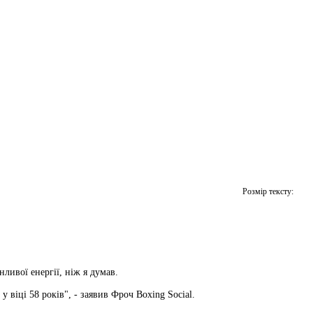
Розмір тексту:
нливої енергії, ніж я думав.
 віці 58 років", - заявив Фроч Boxing Social.