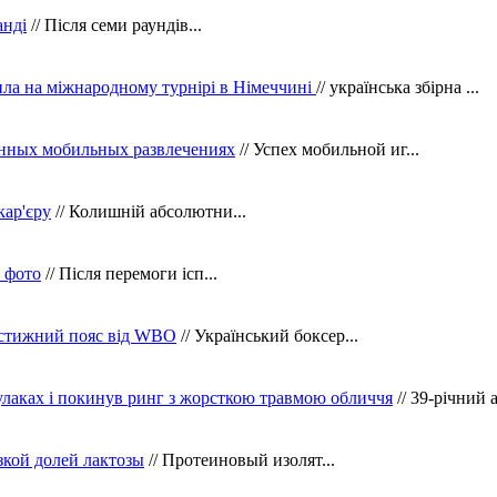
анді
// Після семи раундів...
ила на міжнародному турнірі в Німеччині
// українська збірна ...
нных мобильных развлечениях
// Успех мобильной иг...
кар'єру
// Колишній абсолютни...
в фото
// Після перемоги ісп...
рестижний пояс від WBO
// Український боксер...
кулаках і покинув ринг з жорсткою травмою обличчя
// 39-річний 
зкой долей лактозы
// Протеиновый изолят...