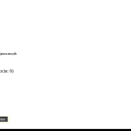
роголосуй:
сів: 0)