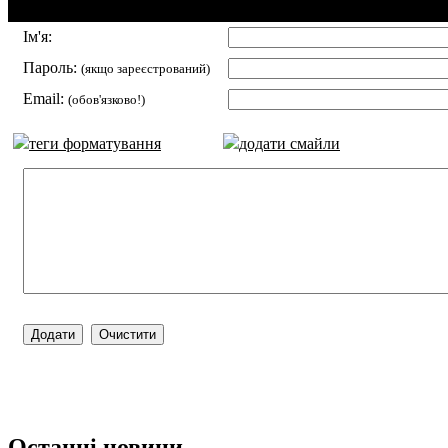
Додавання коментаря:
Ім'я:
Пароль:
(якщо зареєстрований)
Email:
(обов'язково!)
теги форматування
додати смайли
Останні новини