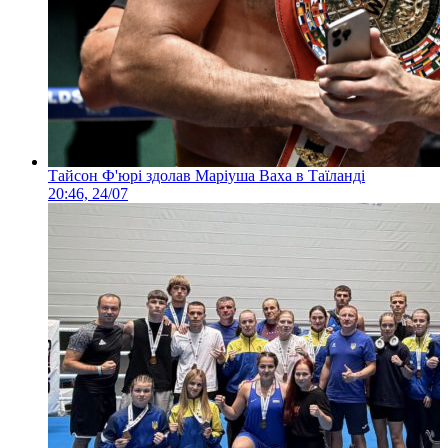
Тайсон Ф'юрі здолав Маріуша Ваха в Таїланді
20:46, 24/07