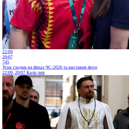
22:09
20/07
745
Усик сходив на фінал ЧС-2026 та виставив фото
22:09, 20/07
Кадр дня