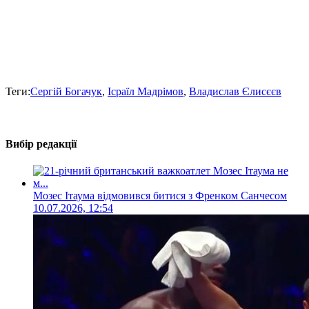
Теги:
Сергій Богачук
,
Ісраїл Мадрімов
,
Владислав Єлисєєв
Вибір редакції
Мозес Ітаума відмовився битися з Френком Санчесом
10.07.2026, 12:54