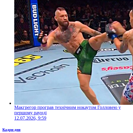
Макгрегор програв технічним нокаутом Голловею у
першому раунді
12.07.2026, 9:59
Кадри дня