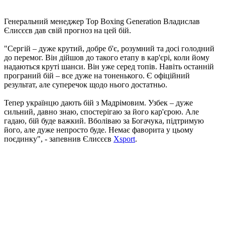
Генеральний менеджер Top Boxing Generation Владислав
Єлисєєв дав свій прогноз на цей бій.
"Сергій – дуже крутий, добре б'є, розумний та досі голодний
до перемог. Він дійшов до такого етапу в кар'єрі, коли йому
надаються круті шанси. Він уже серед топів. Навіть останній
програний бій – все дуже на тоненького. Є офіційний
результат, але суперечок щодо нього достатньо.
Тепер українцю дають бій з Мадрімовим. Узбек – дуже
сильний, давно знаю, спостерігаю за його кар'єрою. Але
гадаю, бій буде важкий. Вболіваю за Богачука, підтримую
його, але дуже непросто буде. Немає фаворита у цьому
поєдинку", - запевнив Єлисєєв
Xsport
.