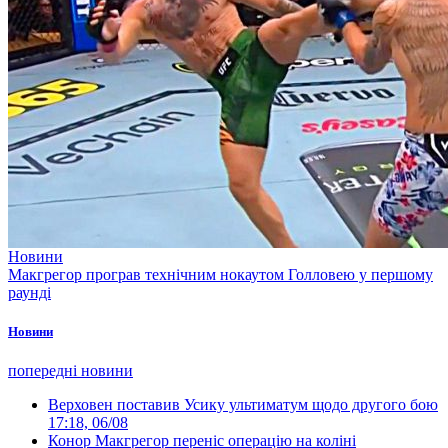
Новини
Макгрегор програв технічним нокаутом Голловею у першому
раунді
Новини
попередні новини
Верховен поставив Усику ультиматум щодо другого бою
17:18, 06/08
Конор Макгрегор переніс операцію на коліні