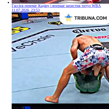
Гассієв переміг Кадіру і вперше захистив титул WBA
11.07.2026, 23:53