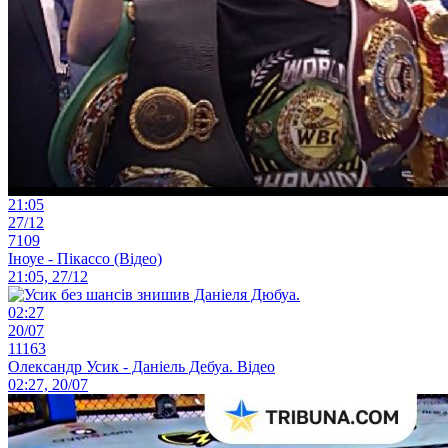
21:05
27/12
7109
Іноуе - Пікассо (Відео)
21:05, 27/12
02:27
20/07
11163
Олександр Усик - Даніель Дебуа. Відео
02:27, 20/07