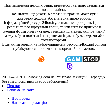
При виявленні перших ознак залежності негайно зверніться
до спеціаліста.
Пам'ятайте, що участь в азартних іграх не може бути
джерелом доходів або альтернативою роботі.
Інформаційний ресурс 24boxing.com.ua не проводить ігри на
реальні та/або віртуальні гроші, також сайт не приймає в
жодній формі оплату ставок та/інших платежів, які пов’язані/
можуть бути пов’язані з азартними іграми, букмекерами або
тоталізаторами.
Будь-які матеріали на інформаційному ресурсі 24boxing.com.ua
публікуються виключно з інформаційною метою.
2010 — 2026 ©
24boxing.com.ua.
Усi права захищенi. Передрук
без гіперпосилання суворо заборонений
Про нас
Реклама на сайті
Про проект
Написати в редакцію