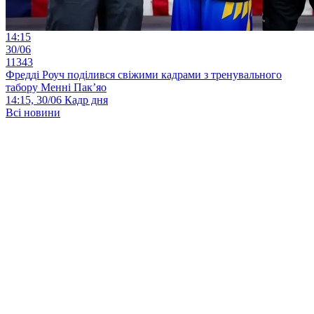
14:15
30/06
11343
Фредді Роуч поділився свіжими кадрами з тренувального
табору Менні Пак’яо
14:15, 30/06
Кадр дня
Всі новини