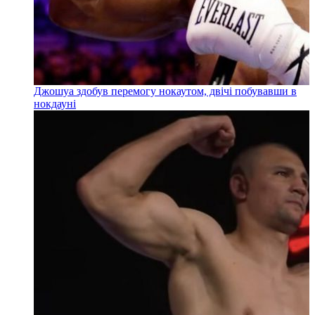
Джошуа здобув перемогу нокаутом, двічі побувавши в
нокдауні