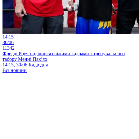
14:15
30/06
11342
Фредді Роуч поділився свіжими кадрами з тренувального
табору Менні Пак’яо
14:15, 30/06
Кадр дня
Всі новини