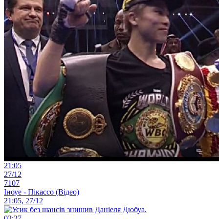
21:05
27/12
7107
Іноуе - Пікассо (Відео)
21:05, 27/12
02:27