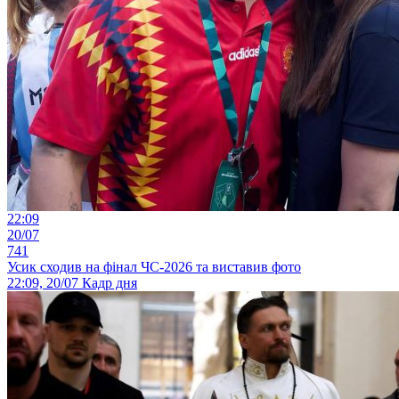
22:09
20/07
741
Усик сходив на фінал ЧС-2026 та виставив фото
22:09, 20/07
Кадр дня