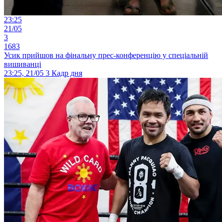
23:25
21/05
3
1683
Усик прийшов на фінальну прес-конференцію у спеціальній
вишиванці
23:25, 21/05
3
Кадр дня